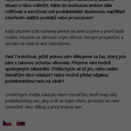
situaci o něco odlehčit. Máte do budoucna ambice dále
rošiřovat a zúročovat své podnikatelské zkušenosti, například
otevřením dalších podniků nebo provozoven?
Když chceme stát nohama pevně na zemi a jsme v první řadě
rodiče, musíme se věnovat svým dětem. Novým projektům a
výzvám se však bránit nebudeme.
Paní Tvrdoňová, ještě jednou vám děkujeme za čas, který jste
nám s takovou ochotou věnovala. Přejeme vám hodně
spokojených zákazníků. Chtěla byste ať už jim, nebo našim
čtenářům něco vzkázat? Nebo možná přidat nějakou
podnikatelskou radu na závěr?
Určitě bych chtěla vzkázat všem čtenářům, kteří mají svůj
podnikatelský sen, aby si šli za svým cílem, protože nic není
nemožné. Moc děkuji a přeji krásný den.