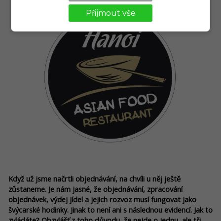
Přijmout vše
Když už jsme načrtli objednávání, na chvíli u něj ještě
zůstaneme. Je nám jasné, že objednávání, zpracování
objednávek, výdej jídel a jejich rozvoz musí fungovat jako
švýcarské hodinky. Jinak to není ani s následnou evidencí. Jak to
zvládáte? Obzvlášť z toho důvodu, že nejde o jednu, ale tři