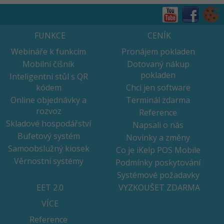
FUNKCE
CENÍK
Webináře k funkcím
Pronájem pokladen
Mobilní číšník
Dotovaný nákup
pokladen
Inteligentní stůl s QR
kódem
Chci jen software
Online objednávky a
Terminál zdarma
rozvoz
Reference
Skladové hospodářství
Napsali o nás
Bufetový systém
Novinky a změny
Samoobslužný kiosek
Co je iKelp POS Mobile
Věrnostní systémy
Podmínky poskytování
Systémové požadavky
EET 2.0
VYZKOUŠET ZDARMA
VÍCE
Reference