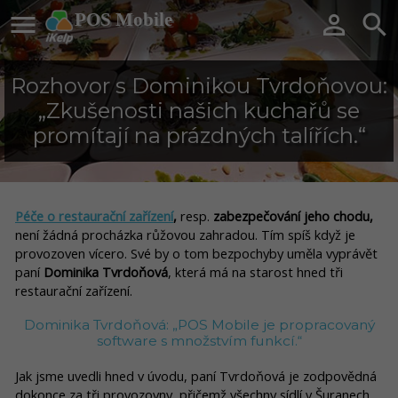

POS Mobile


Rozhovor s Dominikou Tvrdoňovou:
„Zkušenosti našich kuchařů se
promítají na prázdných talířích.“
Péče o restaurační zařízení
,
resp.
zabezpečování jeho chodu,
není žádná procházka růžovou zahradou. Tím spíš když je
provozoven vícero. Své by o tom bezpochyby uměla vyprávět
paní
Dominika Tvrdoňová
, která má na starost hned tři
restaurační zařízení.
Dominika Tvrdoňová: „POS Mobile je propracovaný
software s množstvím funkcí.“
Jak jsme uvedli hned v úvodu, paní Tvrdoňová je zodpovědná
dokonce za tři provozovny, přičemž všechny sídlí v Šuranech