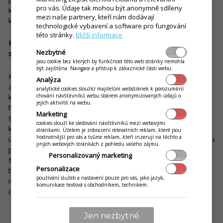
pro vás. Údaje tak mohou být anonymně sdíleny
kvalitním dřevem umožňují našim produktům neztrácet na
mezi naše partnery, kteří nám dodávají
kvalitě.
technologické vybavení a software pro fungování
této stránky.
Bližší informace
Kdybychom si chtěli objednat dobrý a vydatný oběd, jakou
Nezbytné
specialitku byste nám doporučila?
jsou cookie bez kterých by funkčnost této web stránky nemohla
být zajištěna. Navigace a přístup k zákaznické části webu.
Kdybyste měli chuť na klasický oběd, určitě bychom se zaručili
Analýza
za každé jídlo na
obědovém
menu
, protože zkušenosti
analytické cookies sloužící majitelům webstránek k porozumění
chování návštěvníků webu sběrem anonymizovaných údajů o
kuchařů se promítají na prázdných talířích. Pizza je dělaná tzv.
jejich aktivitě na webu.
hand-made – každá jedna je ručně vyrobená z čerstvého
Marketing
těsta. Navíc kvalitní suroviny zaručí tu neskutečnou chuť,
cookies slouží ke sledování návštěvníků mezi webovými
kterou všichni tak moc milujeme. V Asian Food Restaurantu je
stránkami. Účelem je zobrazení relevatních reklam, které jsou
hodnotnější pro vás a tvůrce reklam, kteří inzerují na těchto a
úplnou topkou ostrá kyselá polévka doplněná mladou cibulkou
jiných webových stránkách z pohledu vašeho zájmu.
podle originální receptury, jíž mají kuchaři jako know-how
Personalizovaný marketing
tajemství. Pro zákazníky, kteří mají rádi asijskou kcuchyni,
Personalizace
bychom doporučili Bun Bo Nam Bo. Toto spojení hovězího
používání služeb a nastavení pouze pro vás, jako jazyk,
masa s rýžovými nudlemi a
čerstvou
zeleninou
je kombinací
komunikace textová s obchodníkem, technikem.
chutí, jež stojí za to vyzkoušet.
Jen nezbytné