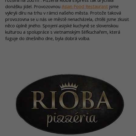
rozšířili na 200 m². Pizzeria Rioba Express tak urychlila
donášku jídel. Provozovnou
Asian Food Restaurant
jsme
vykryli díru na trhu v rámci našeho města. Protože taková
provozovna se u nás ve městě nenacházela, chtěli jsme zkusit
něco úplně jiného. Spojení asijské kuchyně se slovenskou
kulturou a spolupráce s vietnamským šéfkuchařem, která
fuguje do dnešního dne, byla dobrá volba.