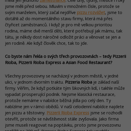
jsme měli před sebou. Mluvím v množném čísle, protože se
svým manželem, který začal nejdříve
pizzu rozvážet
, jsme to
dotáhli až do momentálního stavu firmy, která má přes
čtyřicet zaměstnanců. I když je pro mě velkou prioritou
rodina, máme dvě menší děti, které potřebují jak mámu, tak
tátu, je někdy dost náročné odložit práci a věnovat se jen a
jen rodině. Ale když člověk chce, tak to jde.
Co byste nám řekla o svých třech provozovnách – tedy Pizzerii
Rioba, Pizzerii Rioba Express a Asian Food Restaurant?
Všechny provozovny se nacházejí v jednom městě, v jedné
ulici, v jednom dvorním traktu.
Pizzeria Rioba
je základ naší
firmy. Věřím, že když potkáte tým šikovných lidí, i takhle může
vypadat prosperující podnik. Nejsme klasická restaurace,
protože nemáme v nabídce běžná jídla po celý den. Ty
nabízíme jen v rámci obědů. V naší celodenní nabídce najdete
jen pizzu a těstoviny.
Pizzerii Rioba Express
jsme se rozhodli
otevřít, protože se návštěvnost stále zvyšovala. Jako firma
jsme museli reagovat na poptávku, proto jsme provozovnu