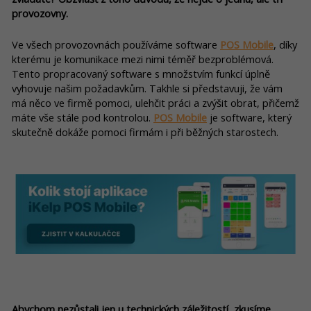
provozovny.
Ve všech provozovnách používáme software
POS Mobile
, díky
kterému je komunikace mezi nimi téměř bezproblémová.
Tento propracovaný software s množstvím funkcí úplně
vyhovuje našim požadavkům. Takhle si představuji, že vám
má něco ve firmě pomoci, ulehčit práci a zvýšit obrat, přičemž
máte vše stále pod kontrolou.
POS Mobile
je software, který
skutečně dokáže pomoci firmám i při běžných starostech.
Abychom nezůstali jen u technických záležitostí, zkusíme