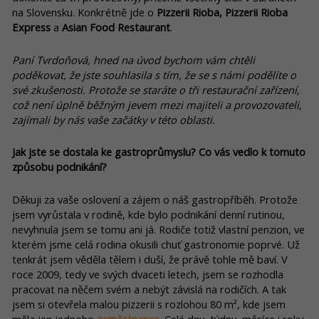
na Slovensku. Konkrétně jde o
Pizzerii Rioba, Pizzerii Rioba
Express
a
Asian Food Restaurant
.
Paní Tvrdoňová, hned na úvod bychom vám chtěli
poděkovat, že jste souhlasila s tím, že se s námi podělíte o
své zkušenosti. Protože se staráte o tři restaurační zařízení,
což není úplně běžným jevem mezi majiteli a provozovateli,
zajímali by nás vaše začátky v této oblasti.
Jak jste se dostala ke gastroprůmyslu? Co vás vedlo k tomuto
způsobu podnikání?
Děkuji za vaše oslovení a zájem o náš gastropříběh. Protože
jsem vyrůstala v rodině, kde bylo podnikání denní rutinou,
nevyhnula jsem se tomu ani já. Rodiče totiž vlastní penzion, ve
kterém jsme celá rodina okusili chuť gastronomie poprvé. Už
tenkrát jsem věděla tělem i duší, že právě tohle mě baví. V
roce 2009, tedy ve svých dvaceti letech, jsem se rozhodla
pracovat na něčem svém a nebýt závislá na rodičích. A tak
jsem si otevřela malou pizzerii s rozlohou 80 m², kde jsem
měla jen jednoho
zaměstnance
. Celé dny, týdny, měsíce i roky