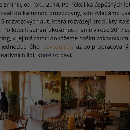
te zmínili, od roku 2014. Po několika úspěšných le
covali do kamenné provozovny, kde zvládáme usad
 5 rozvozových aut, která rozvážejí produkty ita
. Po letech sbírání zkušeností jsme v roce 2017 
ering, v jejímž rámci dokážeme našim zákazníkům
d jednoduchého
rozvozu jídla
až po propracovaný e
tivních lidí, které to baví.