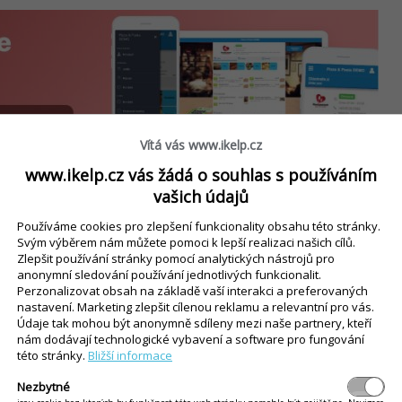
Vítá vás www.ikelp.cz
www.ikelp.cz vás žádá o souhlas s používáním
vašich údajů
Používáme cookies pro zlepšení funkcionality obsahu této stránky.
Svým výběrem nám můžete pomoci k lepší realizaci našich cílů.
Zlepšit používání stránky pomocí analytických nástrojů pro
y napojení na zmiňovaný portál Bistro.sk?
anonymní sledování používání jednotlivých funkcionalit.
Perzonalizovat obsah na základě vaší interakci a preferovaných
nastavení. Marketing zlepšit cílenou reklamu a relevantní pro vás.
Údaje tak mohou být anonymně sdíleny mezi naše partnery, kteří
 objednávky chodí přímo do našeho systému, což
nám dodávají technologické vybavení a software pro fungování
návky – od přijetí přes výrobu až po samotné dor
této stránky.
Bližší informace
pisovat do pokladny, čímž se nejen šetří čas, ale
Nezbytné