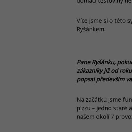
domácí těstoviny neb
Více jsme si o této 
Ryšánkem.
Pane Ryšánku, pokud
zákazníky již od roku
popsal především va
Na začátku jsme fung
pizzu – jedno staré 
našem okolí 7 provoz