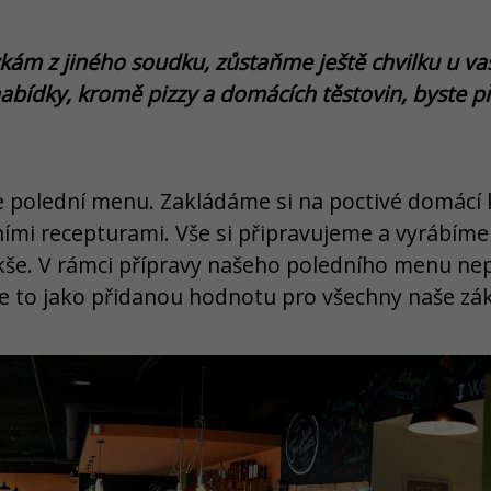
ám z jiného soudku, zůstaňme ještě chvilku u vaš
 nabídky, kromě pizzy a domácích těstovin, byste 
 polední menu. Zakládáme si na poctivé domácí 
ními recepturami. Vše si připravujeme a vyrábíme
lokše. V rámci přípravy našeho poledního menu n
 to jako přidanou hodnotu pro všechny naše zák