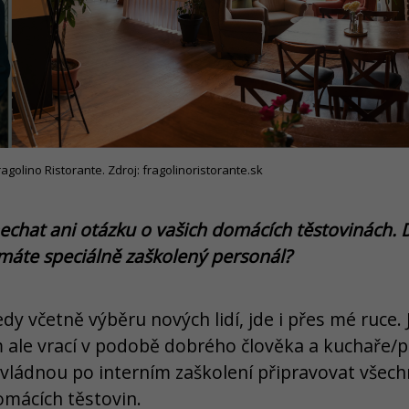
golino Ristorante. Zdroj: fragolinoristorante.sk
hat ani otázku o vašich domácích těstovinách. D
máte speciálně zaškolený personál?
edy včetně výběru nových lidí, jde i přes mé ruce.
 ale vrací v podobě dobrého člověka a kuchaře/p
 zvládnou po interním zaškolení připravovat všec
mácích těstovin.