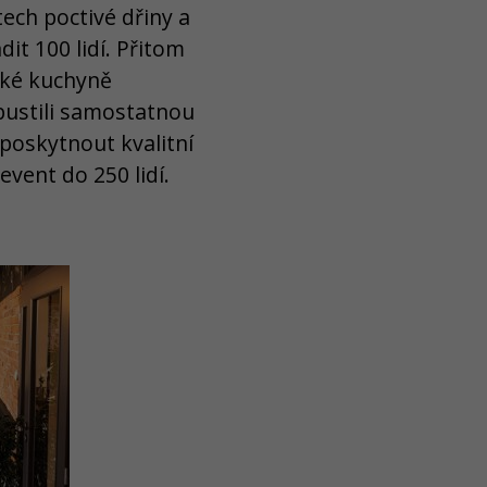
tech poctivé dřiny a
it 100 lidí. Přitom
lské kuchyně
spustili samostatnou
 poskytnout kvalitní
vent do 250 lidí.