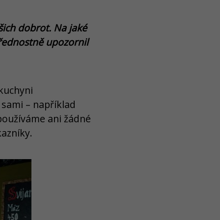
ich dobrot. Na jaké
přednostně upozornil
kuchyni
 sami – například
epoužíváme ani žádné
azníky.