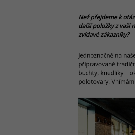
Než přejdeme k otázk
další položky z vaší
zvídavé zákazníky?
Jednoznačně na naše
připravované tradič
buchty, knedlíky i 
polotovary. Vnímáme