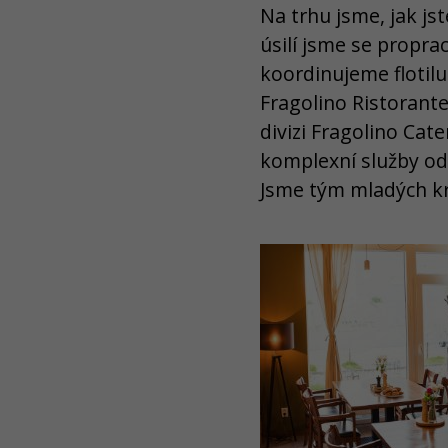
Na trhu jsme, jak js
úsilí jsme se propra
koordinujeme flotilu
Fragolino Ristorante
divizi Fragolino Cat
komplexní služby o
Jsme tým mladých krea