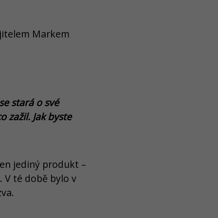
majitelem Markem
e stará o své
 zažil. Jak byste
en jediný produkt –
. V té době bylo v
zva.