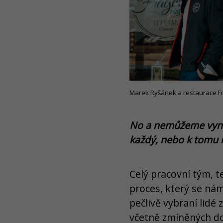
Marek Ryšánek a restaurace Fra
No a nemůžeme vynec
každý, nebo k tomu 
Celý pracovní tým, t
proces, který se nám
pečlivě vybraní lidé
včetně zmíněných do