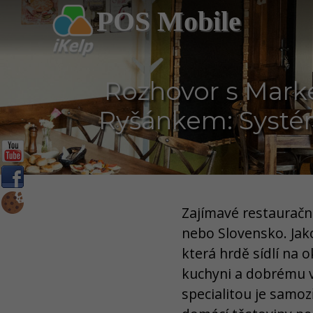
POS Mobile
Rozhovor s Mar
Ryšánkem: Systé
Zajímavé restaurační
nebo Slovensko. Jak
která hrdě sídlí na o
kuchyni a dobrému ví
specialitou je samoz