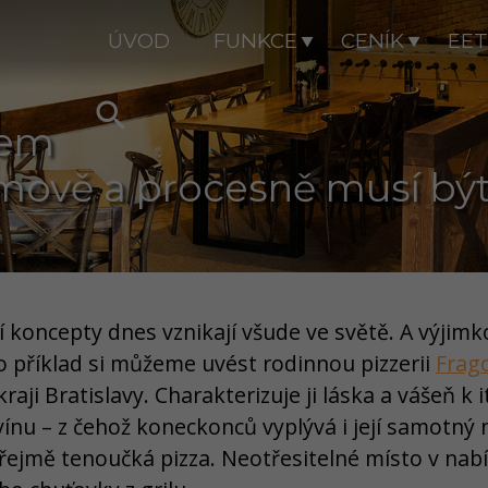
ÚVOD
FUNKCE
CENÍK
EET

kem
mově a procesně musí být
 koncepty dnes vznikají všude ve světě. A výjimk
o příklad si můžeme uvést rodinnou pizzerii
Frago
kraji Bratislavy. Charakterizuje ji láska a vášeň k
nu – z čehož koneckonců vyplývá i její samotný ná
řejmě tenoučká pizza. Neotřesitelné místo v nabíd