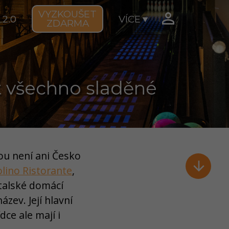
VYZKOUŠET

 2.0
VÍCE
ZDARMA
 všechno sladěné
ou není ani Česko

lino Ristorante
,
 italské domácí
zev. Její hlavní
ce ale mají i