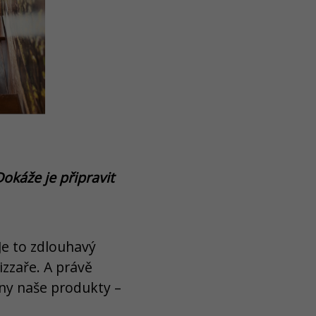
okáže je připravit
 Je to zdlouhavý
izzaře. A právě
hny naše produkty –