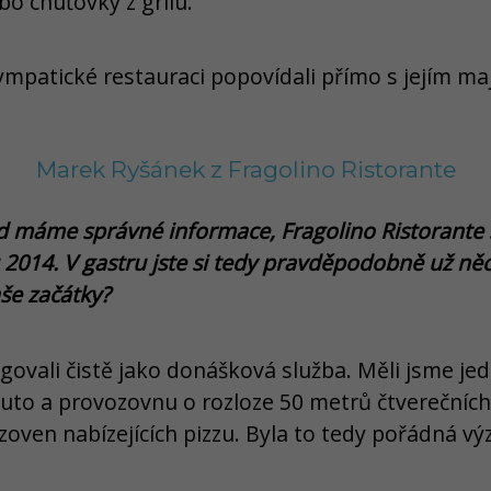
o chuťovky z grilu.
sympatické restauraci popovídali přímo s jejím 
Marek Ryšánek z Fragolino Ristorante
 máme správné informace, Fragolino Ristorante s
 2014. V gastru jste si tedy pravděpodobně už něco
še začátky?
ovali čistě jako donášková služba. Měli jsme jed
auto a provozovnu o rozloze 50 metrů čtverečních
oven nabízejících pizzu. Byla to tedy pořádná vý