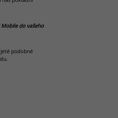
S Mobile do vašeho
ozjeté podobné
udu.