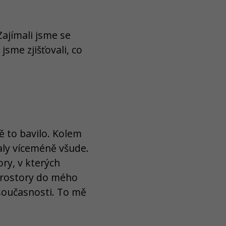
ajímali jsme se
sme zjišťovali, co
ě to bavilo. Kolem
aly víceméně všude.
ry, v kterých
 prostory do mého
v současnosti. To mě