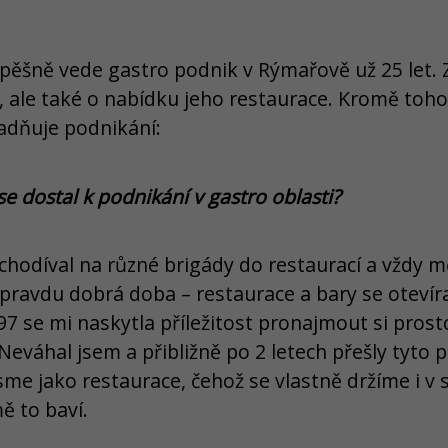
pěšně vede gastro podnik v Rýmařově už 25 let. Z
, ale také o nabídku jeho restaurace. Kromě toho j
adňuje podnikání:
e dostal k podnikání v gastro oblasti?
chodíval na různé brigády do restaurací a vždy m
opravdu dobrá doba – restaurace a bary se otevír
7 se mi naskytla příležitost pronajmout si prosto
eváhal jsem a přibližně po 2 letech přešly tyto
i jsme jako restaurace, čehož se vlastně držíme i 
ě to baví.