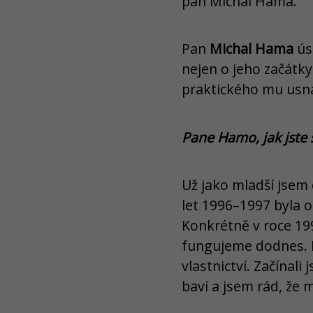
pan Michal Hama.
Pan
Michal Hama
ús
nejen o jeho začátky
praktického mu usn
Pane Hamo, jak jste s
Už jako mladší jsem 
let 1996–1997 byla 
Konkrétně v roce 199
fungujeme dodnes. N
vlastnictví. Začínal
baví a jsem rád, že m