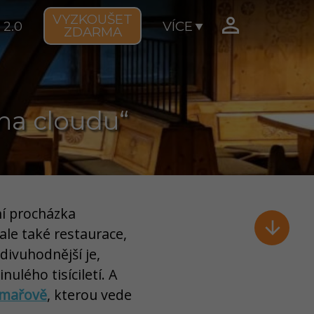
VYZKOUŠET

 2.0
VÍCE
ZDARMA
 na cloudu“
ní procházka

ale také restaurace,
divuhodnější je,
ulého tisíciletí. A
ýmařově
, kterou vede