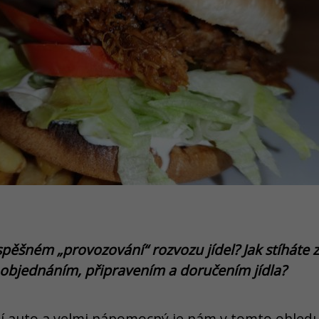
ěšném „provozování“ rozvozu jídel? Jak stíháte z
s objednáním, připravením a doručením jídla?
í auto a velmi nápomocný je nám v tomto ohledu