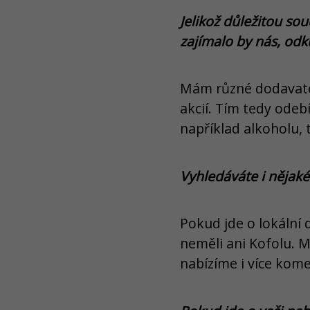
Jelikož důležitou so
zajímalo by nás, odk
Mám různé dodavatele
akcií. Tím tedy odebí
například alkoholu,
Vyhledáváte i nějaké
Pokud jde o lokální
neměli ani Kofolu. 
nabízíme i více komer