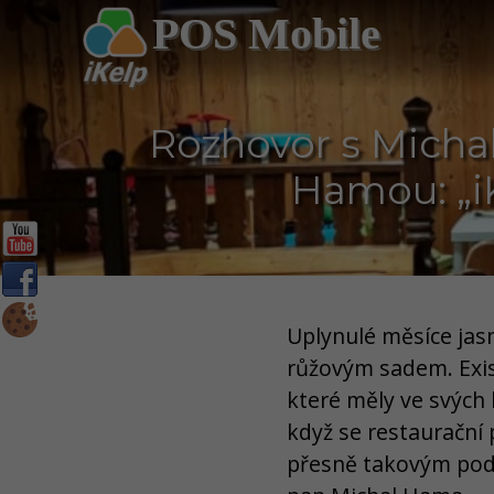
POS Mobile
Rozhovor s Mich
Hamou: „iK
Uplynulé měsíce jas
růžovým sadem. Exist
které měly ve svých 
když se restaurační 
přesně takovým pod