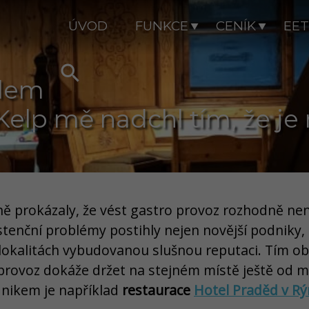
ÚVOD
FUNKCE
CENÍK
EET

alem
elp mě nadchl tím, že je
ně prokázaly, že vést gastro provoz rozhodně ne
enční problémy postihly nejen novější podniky, 
lokalitách vybudovanou slušnou reputaci. Tím ob
provoz dokáže držet na stejném místě ještě od min
nikem je například
restaurace
Hotel Praděd v R