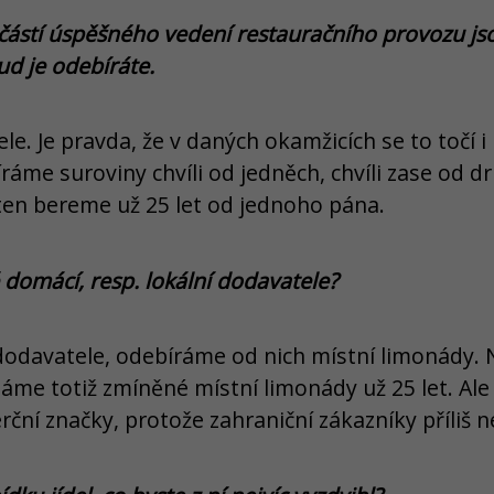
učástí úspěšného vedení restauračního provozu jso
ud je odebíráte.
. Je pravda, že v daných okamžicích se to točí i
ráme suroviny chvíli od jedněch, chvíli zase od dr
 ten bereme už 25 let od jednoho pána.
 domácí, resp. lokální dodavatele?
 dodavatele, odebíráme od nich místní limonády. 
Máme totiž zmíněné místní limonády už 25 let. A
ční značky, protože zahraniční zákazníky příliš ne