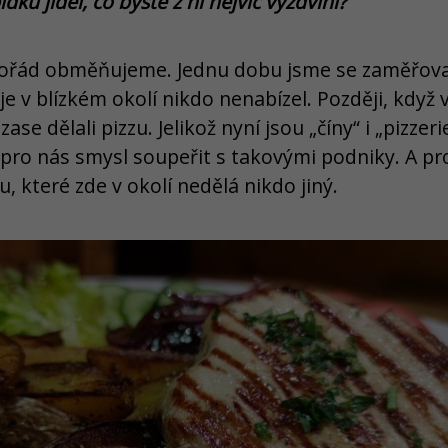
dku jídel, co byste z ní nejvíc vyzdvihl?
ořád obměňujeme. Jednu dobu jsme se zaměřoval
e je v blízkém okolí nikdo nenabízel. Později, kdy
zase dělali pizzu. Jelikož nyní jsou „číny“ i „pizzer
pro nás smysl soupeřit s takovými podniky. A p
, které zde v okolí nedělá nikdo jiný.