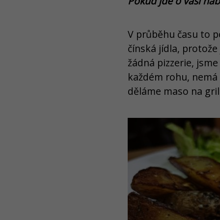
Pokud jde o vaši nabí
V průběhu času to p
čínská jídla, protož
žádná pizzerie, jsme 
každém rohu, nemá 
děláme maso na grilu