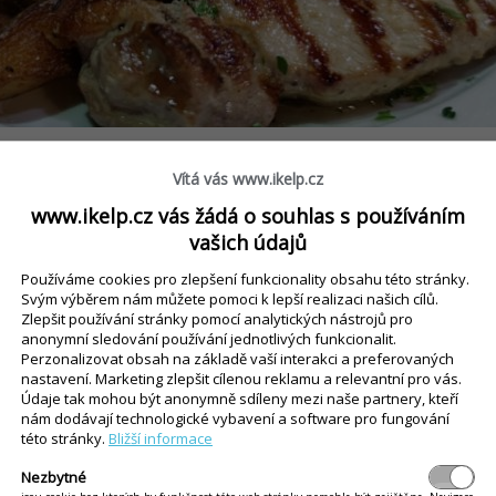
Vítá vás www.ikelp.cz
www.ikelp.cz vás žádá o souhlas s používáním
níci vychutnat vaše speciality i v uzavřené společ
vašich údajů
Používáme cookies pro zlepšení funkcionality obsahu této stránky.
e salonek pro zhruba 20 osob, který naši zákazní
Svým výběrem nám můžete pomoci k lepší realizaci našich cílů.
Zlepšit používání stránky pomocí analytických nástrojů pro
a pokud má někdo zájem o větší akci, jako např. 
anonymní sledování používání jednotlivých funkcionalit.
Perzonalizovat obsah na základě vaší interakci a preferovaných
me tak, že se pro uzavřenou společnost zavře celý
nastavení. Marketing zlepšit cílenou reklamu a relevantní pro vás.
bližně 60 až 70 lidí.
Údaje tak mohou být anonymně sdíleny mezi naše partnery, kteří
nám dodávají technologické vybavení a software pro fungování
této stránky.
Bližší informace
o budoucna? Máte nějaké plány, nebo se chystáte
Nezbytné