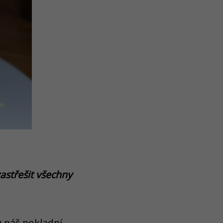
astřešit všechny
 náš pokladní