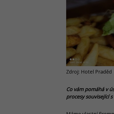
Zdroj: Hotel Praděd
Co vám pomáhá v úsp
procesy související 
Máme vlastní firemn