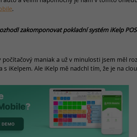
obile
.
ě rozhodl zakomponovat pokladní systém iKelp PO
ý počítačový maniak a už v minulosti jsem měl r
a s iKelpem. Ale iKelp mě nadchl tím, že je na clo