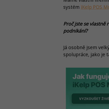
systém
iKelp POS M
Proč jste se vlastn
podnikání?
Já osobně jsem velk
spolupráce, jako je t