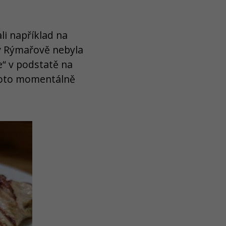
i například na
ž v Rýmařově nebyla
ie“ v podstatě na
roto momentálně