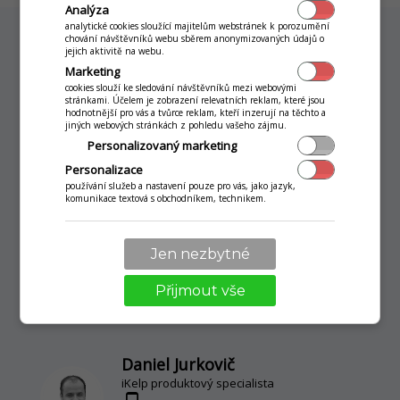
Analýza
analytické cookies sloužící majitelům webstránek k porozumění
chování návštěvníků webu sběrem anonymizovaných údajů o
jejich aktivitě na webu.
Marketing
Neváhejte nás kontaktovat
cookies slouží ke sledování návštěvníků mezi webovými
stránkami. Účelem je zobrazení relevatních reklam, které jsou
hodnotnější pro vás a tvůrce reklam, kteří inzerují na těchto a
Náš tým pro vás vypracuje nezávaznou
jiných webových stránkách z pohledu vašeho zájmu.
cenovou nabídku a zodpoví vaše dotazy
Personalizovaný marketing
Personalizace
používání služeb a nastavení pouze pro vás, jako jazyk,
komunikace textová s obchodníkem, technikem.
Jozef Jakúbek
Jen nezbytné
iKelp produktový specialista
phone_android
+420 770 170 508
Přijmout vše
email
jozef.jakubek(at)ikelp.com
Daniel Jurkovič
iKelp produktový specialista