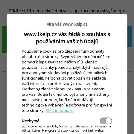
Zřiďte si 14-denní zkušební verzi aplikace nebo si vyžádejte
výhodnou cenovou nabídku na míru:
Vítá vás www.ikelp.cz
ZŘÍDIT
VYŽÁDAT NEZÁVAZNOU
www.ikelp.cz vás žádá o souhlas s
IKELP POS
NABÍDKU
používáním vašich údajů
MOBILE
Používáme cookies pro zlepšení funkcionality
obsahu této stránky. Svým výběrem nám můžete
pomoci k lepší realizaci našich cílů. Zlepšit
používání stránky pomocí analytických nástrojů
pro anonymní sledování používání jednotlivých
funkcionalit. Perzonalizovat obsah na základě
vaší interakci a preferovaných nastavení.
Marketing zlepšit cílenou reklamu a relevantní
Placené funkce a služby jsou účtovány z vašeho kreditu, který
pro vás. Údaje tak mohou být anonymně sdíleny
mezi naše partnery, kteří nám dodávají
si dobijete formou výhodných balíčků. Kompletní ceník a
technologické vybavení a software pro fungování
seznam doplňkových služeb najdete na
Kompletní ceník a
této stránky.
Bližší informace
doplňkové služby pro iKelp POS Mobile
.
Nezbytné
jsou cookie bez kterých by funkčnost této web stránky nemohla
být zajištěna. Navigace a přístup k zákaznické části webu.