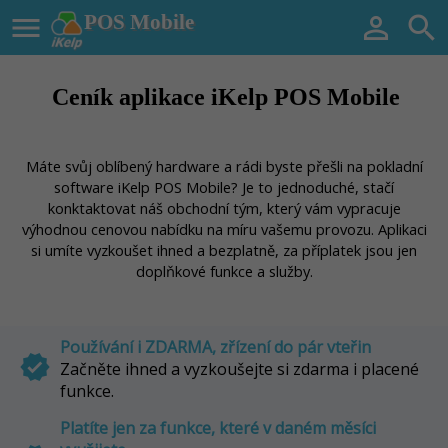

POS Mobile


Ceník aplikace iKelp POS Mobile
Máte svůj oblíbený hardware a rádi byste přešli na pokladní
software iKelp POS Mobile? Je to jednoduché, stačí
konktaktovat náš obchodní tým, který vám vypracuje
výhodnou cenovou nabídku na míru vašemu provozu. Aplikaci
si umíte vyzkoušet ihned a bezplatně, za příplatek jsou jen
doplňkové funkce a služby.
Používání i ZDARMA, zřízení do pár vteřin
verified
Začněte ihned a vyzkoušejte si zdarma i placené
funkce.
Platíte jen za funkce, které v daném měsíci