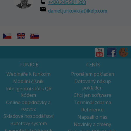
phone_android
+420 245 501 260
email
daniel.jurkovic(at)ikelp.com
FUNKCE
CENÍK
Webináře k funkcím
Pronájem pokladen
Mobilní číšník
Dotovaný nákup
pokladen
Inteligentní stůl s QR
kódem
Chci jen software
Online objednávky a
Terminál zdarma
rozvoz
Reference
Skladové hospodářství
Napsali o nás
Bufetový systém
Novinky a změny
Samoobslužný kiosek