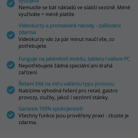
využijete
verified
Nemusíte se bát nákladů ve slabší sezóně. Méně
využíváte = méně platíte.
Videokurzy a promakané návody - zaškolení
zdarma
verified
Videokurzy vás za pár minut naučí vše, co
potřebujete.
Funguje na jakémkoli mobilu, tabletu i vašem PC
verified
Nepotřebujete žádná speciální ani drahá
zařízení.
Řešení šité na míru vašemu typu provozu
verified
Nabízíme výhodná řešení pro retail, gastro
provozy, služby, jakož i sezónní stánky.
Garance 100% spokojenosti
verified
Všechny funkce jsou prověřeny praxí - zkuste je
zdarma.