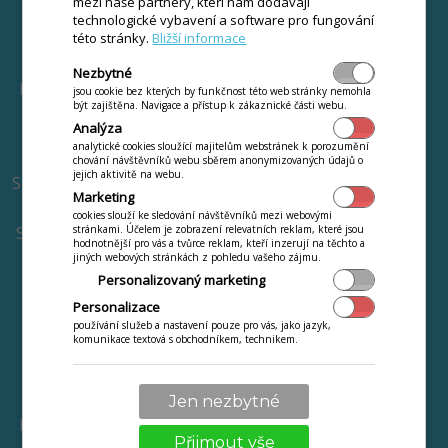
mezi naše partnery, kteří nám dodávají
FUNKCE
CENÍK
technologické vybavení a software pro fungování
Webináře k funkcím
Pronájem pokladen
této stránky.
Bližší informace
Mobilní číšník
Dotovaný nákup
Nezbytné
pokladen
Inteligentní stůl s QR
jsou cookie bez kterých by funkčnost této web stránky nemohla
být zajištěna. Navigace a přístup k zákaznické části webu.
kódem
Chci jen software
Analýza
Online objednávky a
Terminál zdarma
analytické cookies sloužící majitelům webstránek k porozumění
rozvoz
Reference
chování návštěvníků webu sběrem anonymizovaných údajů o
jejich aktivitě na webu.
Skladové hospodářství
Napsali o nás
Marketing
Bufetový systém
Novinky a změny
cookies slouží ke sledování návštěvníků mezi webovými
Samoobslužný kiosek
stránkami. Účelem je zobrazení relevatních reklam, které jsou
Co je iKelp POS Mobile
hodnotnější pro vás a tvůrce reklam, kteří inzerují na těchto a
Věrnostní systémy
Podmínky poskytování
jiných webových stránkách z pohledu vašeho zájmu.
Personalizovaný marketing
Systémové požadavky
Personalizace
EET 2.0
VYZKOUŠET ZDARMA
používání služeb a nastavení pouze pro vás, jako jazyk,
VÍCE
komunikace textová s obchodníkem, technikem.
Reference
Zřídit
Jen nezbytné
Návody a videokurzy
Přijmout vše