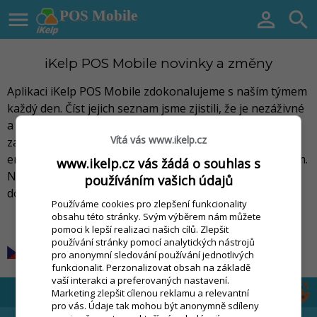

POS Mobile


iKelp POS Mobile novinky a změny
Aplikaci iKelp POS Mobile zdokonalujeme s naším týmem
každý den. Číst jejich seznam jsme zjistili, že je nezáživné
a po prvních pěti řádků již nezajímavý. Proto naše
Vítá vás www.ikelp.cz
zákazníky informujeme párkrát ročně prostřednictvím
emailu tak, aby forma byla zajímavá o tom nejhlavnějším.
www.ikelp.cz vás žádá o souhlas s
Naše návody udržujeme co nejaktuálněji a vždy
používáním vašich údajů
dostupné přímo z aplikace.
Používáme cookies pro zlepšení funkcionality
obsahu této stránky. Svým výběrem nám můžete
by
Rudolf Tellár
pomoci k lepší realizaci našich cílů. Zlepšit
používání stránky pomocí analytických nástrojů
pro anonymní sledování používání jednotlivých
funkcionalit. Perzonalizovat obsah na základě
vaší interakci a preferovaných nastavení.
Marketing zlepšit cílenou reklamu a relevantní
pro vás. Údaje tak mohou být anonymně sdíleny