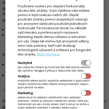
Aby se mohli na displeji zařízení zobrazit všechny
Používáme cookies pro zlepšení funkcionality
potřebné prvky aplikace iKelp POS Mobile nebo iKelp
obsahu této stránky. Svým výběrem nám můžete
Pokladna, je potřebné dodržet následující technické
pomoci k lepší realizaci našich cílů. Zlepšit
používání stránky pomocí analytických nástrojů
parametry:
pro anonymní sledování používání jednotlivých
funkcionalit. Perzonalizovat obsah na základě
minimální rozlišení zařízení: 360 x 480
vaší interakci a preferovaných nastavení.
doporučující minimální rozlišení zařízení:
Marketing zlepšit cílenou reklamu a relevantní
pro displeje méně jak 7-palců: 360 x 800
pro vás. Údaje tak mohou být anonymně sdíleny
pro displeje velikosti 7-palců a víc: 400 x 1024
mezi naše partnery, kteří nám dodávají
technologické vybavení a software pro fungování
této stránky.
Bližší informace
Při výběru vhodného zařízení Vám doporučujeme:
Nezbytné
velikost zařízení zvolte tak, aby se pohodlně drželo v
jsou cookie bez kterých by funkčnost této web stránky nemohla
ruce
být zajištěna. Navigace a přístup k zákaznické části webu.
pro Vámi používané zařízení si vyberte vhodné
Analýza
puzdro, nejlépe připevnitelné na opasek
analytické cookies sloužící majitelům webstránek k porozumění
chování návštěvníků webu sběrem anonymizovaných údajů o
jejich aktivitě na webu.
Výkon mobilního zařízení
Marketing
cookies slouží ke sledování návštěvníků mezi webovými
Použité zařízení musí splňovat níže uvedené parametry z
stránkami. Účelem je zobrazení relevatních reklam, které jsou
hodnotnější pro vás a tvůrce reklam, kteří inzerují na těchto a
pohledu výkonu.
jiných webových stránkách z pohledu vašeho zájmu.