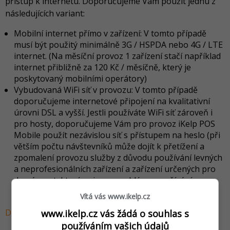
přístup k internetu. Doporučujeme Vám použít jednu z
následujících variant:
Mobilní internet přímo v zařízení: V tomto případě
musí být použitý minimálně 3G / HSPDA nebo 4G / LTE
internet. (Na měsíční provoz 1 zařízení stačí například
internet přibližně za 120 Kč / měsíčně, který je
poskytovaný mobilními operátory)
Vybudovaná WiFi síť v provozu: V tomto případě
doporučujeme internetové připojení na kvalitativní
úrovni DSL a vyšší. Jestli používáte WiFi síť zároveň i
pro hosty, doporučujeme Vám pro provoz iKelp POS
Mobile použít nezávislou síť s přístupem na heslo (při
větším počtu návštevníků může dojít k přetížení a
zpomalení provozu služby z důvodu používání levných
a neprofesionálních zařízení a zařízení určených pro
domácnost, které nejsou navrhlé na používání v
prostředí s větším počtem připojených klientů).
Vítá vás www.ikelp.cz
Dotyková obrazovka
www.ikelp.cz vás žádá o souhlas s
používáním vašich údajů