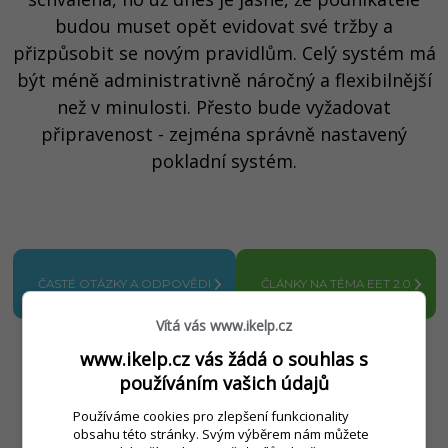
budou muset opět evidovat své tržby a
přizpůsobit se novým pravidlům. C
elý systém má
být méně administrativně náročný a flexibilnější
než v minulosti. Přesto bude vyžadovat
připravenost - zejména správně nastavený
pokladní systém.
ČASTÉ OTÁZKY A ODPOVĚDI
ČLÁNKY NA TÉMA EET 2.0
Vítá vás www.ikelp.cz
www.ikelp.cz vás žádá o souhlas s
používáním vašich údajů
Používáme cookies pro zlepšení funkcionality
obsahu této stránky. Svým výběrem nám můžete