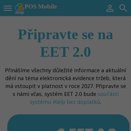

POS Mobile


Připravte se na
EET 2.0
Přinášíme všechny důležité informace a aktuální
dění na téma elektronická evidence tržeb, která
má vstoupit v platnost v roce 2027. Připravte se
s námi včas, systém EET 2.0 bude
součástí
systému iKelp bez doplatků
.