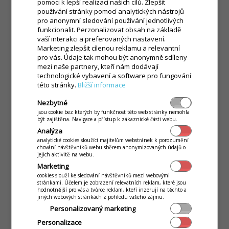
pomoci k lepší realizaci našich cílů. Zlepšit
používání stránky pomocí analytických nástrojů
pro anonymní sledování používání jednotlivých
funkcionalit. Perzonalizovat obsah na základě
vaší interakci a preferovaných nastavení.
Marketing zlepšit cílenou reklamu a relevantní
pro vás. Údaje tak mohou být anonymně sdíleny
mezi naše partnery, kteří nám dodávají
technologické vybavení a software pro fungování
této stránky.
Bližší informace
Nezbytné
jsou cookie bez kterých by funkčnost této web stránky nemohla
být zajištěna. Navigace a přístup k zákaznické části webu.
Analýza
analytické cookies sloužící majitelům webstránek k porozumění
chování návštěvníků webu sběrem anonymizovaných údajů o
jejich aktivitě na webu.
Marketing
cookies slouží ke sledování návštěvníků mezi webovými
stránkami. Účelem je zobrazení relevatních reklam, které jsou
hodnotnější pro vás a tvůrce reklam, kteří inzerují na těchto a
jiných webových stránkách z pohledu vašeho zájmu.
Personalizovaný marketing
Personalizace