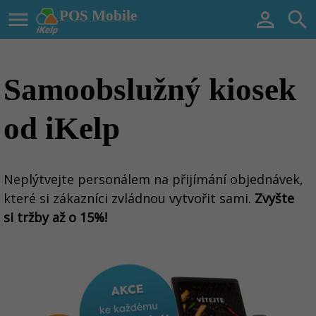

POS Mobile


Samoobslužný kiosek
od iKelp
Neplýtvejte personálem na přijímání objednávek,
které si zákazníci zvládnou vytvořit sami.
Zvyšte
si tržby až o 15%!