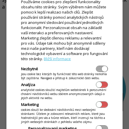
Používáme cookies pro zlepšení funkcionality
a potvrzení.
obsahu této stránky. Svým výběrem nám můžete
pomoci k lepší realizaci našich cílů. Zlepšit
používání stránky pomocí analytických nástrojů
pro anonymní sledování používání jednotlivých
funkcionalit. Perzonalizovat obsah na základě
vaší interakci a preferovaných nastavení.
Marketing zlepšit cílenou reklamu a relevantní
pro vás. Údaje tak mohou být anonymně sdíleny
mezi naše partnery, kteří nám dodávají
technologické vybavení a software pro fungování
této stránky.
Bližší informace
Nezbytné
jsou cookie bez kterých by funkčnost této web stránky nemohla
být zajištěna. Navigace a přístup k zákaznické části webu.
Analýza
analytické cookies sloužící majitelům webstránek k porozumění
chování návštěvníků webu sběrem anonymizovaných údajů o
jejich aktivitě na webu.
Marketing
cookies slouží ke sledování návštěvníků mezi webovými
stránkami. Účelem je zobrazení relevatních reklam, které jsou
hodnotnější pro vás a tvůrce reklam, kteří inzerují na těchto a
jiných webových stránkách z pohledu vašeho zájmu.
Personalizovaný marketing