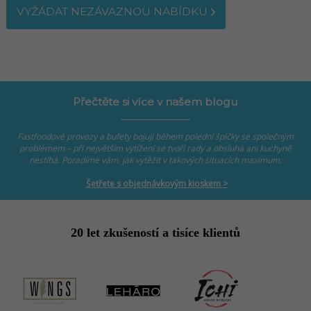
VYŽÁDAT NEZÁVAZNOU NABÍDKU
Přečtěte si více v našem blogu
Fastfoodové provozy a bufety bojují během polední špičky se společným
problémem – při největším vytížení se tvoří rady a obsluha ani kuchyně
nestíhá. Poradíme vám, jak vytěžit v takových situacích maximum:
Šetřete s objednávkovým kioskem >
20 let zkušeností a tisíce klientů