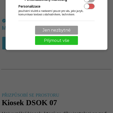
Personalizace
používání služeb a nastavení pouze pro vás, jako jazyk,
komunikace textová s obchodníkem, technikem.
JEDNORÁZOVÝ NÁKUP:
verified
MINI verze:
43 150 K
č
+ terminál zdarma
Jen nezbytné
Přijmout vše
VYŽÁDAT NEZÁVAZNOU NABÍDKU
PŘIZPŮSOBÍ SE PROSTORU
Kiosek DSOK 07