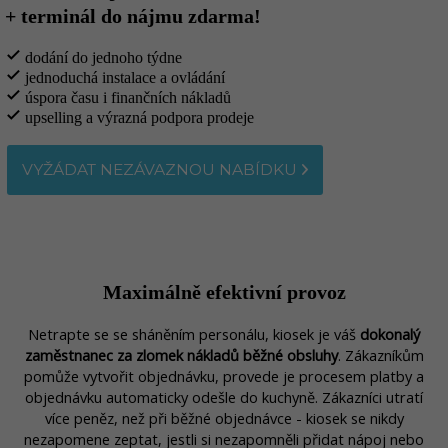
+ terminál do nájmu zdarma!
check
dodání do jednoho týdne
check
jednoduchá instalace a ovládání
check
úspora času i finančních nákladů
check
upselling a výrazná podpora prodeje
VYŽÁDAT NEZÁVAZNOU NABÍDKU
Maximálně efektivní provoz
Netrapte se se sháněním personálu, kiosek je váš
dokonalý
zaměstnanec za zlomek nákladů běžné obsluhy
. Zákazníkům
pomůže vytvořit objednávku, provede je procesem platby a
objednávku automaticky odešle do kuchyně. Zákazníci utratí
více peněz, než při běžné objednávce - kiosek se nikdy
nezapomene zeptat, jestli si nezapomněli přidat nápoj nebo