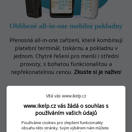
Oblíbené all-in-one mobilní pokladny
Přenosná all-in-one zařízení, které kombinují
platební terminál, tiskárnu a pokladnu v
jednom
. Chytré řešení pro menší i střední
provozy, s bohatou funkcionalitou a
nepřekonatelnou cenou.
Zkuste si je naživo
!
Vítá vás www.ikelp.cz
www.ikelp.cz vás žádá o souhlas s
používáním vašich údajů
Používáme cookies pro zlepšení funkcionality
obsahu této stránky. Svým výběrem nám můžete