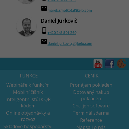
email
marek.smolko(at)ikelp.com
Daniel Jurkovič
phone_android
+420 245 501 260
email
daniel.jurkovic(at)ikelp.com
FUNKCE
CENÍK
Webináře k funkcím
Pronájem pokladen
Mobilní číšník
Dotovaný nákup
pokladen
Inteligentní stůl s QR
kódem
Chci jen software
Online objednávky a
Terminál zdarma
rozvoz
Reference
Skladové hospodářství
Napsali o nás