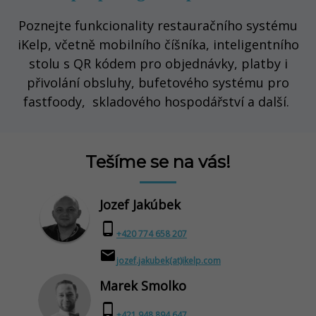
Poznejte funkcionality restauračního systému
iKelp, včetně mobilního číšníka,
inteligentního
stolu s
QR kódem pro objednávky, platby i
přivolání obsluhy,
bufetového systému pro
fastfoody,
skladového hospodářství a další.
Tešíme se na vás!
Jozef Jakúbek
phone_android
+420 774 658 207
email
jozef.jakubek(at)ikelp.com
Marek Smolko
phone_android
+
421 948 894 647