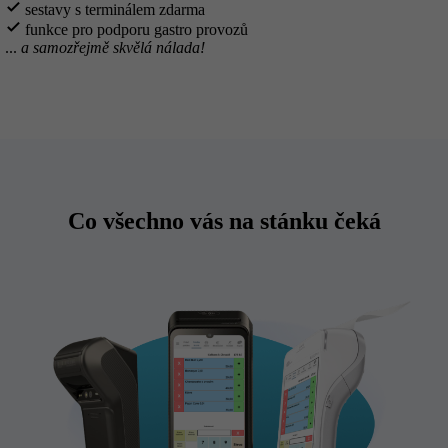
check
sestavy s terminálem zdarma
check
funkce pro podporu gastro provozů
...
a samozřejmě skvělá nálada!
Co všechno vás na stánku čeká