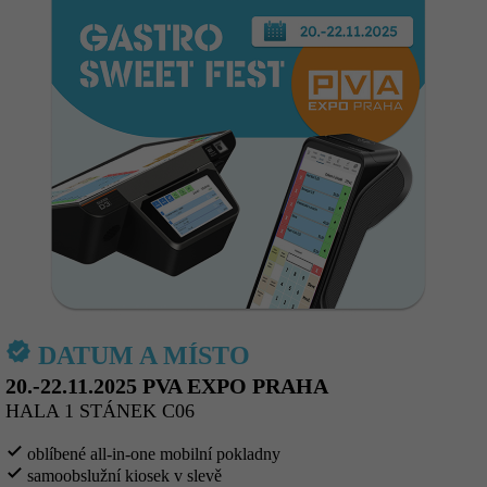
verified
DATUM A MÍSTO
20.-22.11.2025 PVA EXPO PRAHA
HALA 1 STÁNEK C06
check
oblíbené all-in-one mobilní pokladny
check
samoobslužní kiosek v slevě