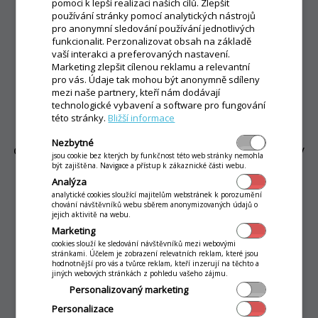
pomoci k lepší realizaci našich cílů. Zlepšit
používání stránky pomocí analytických nástrojů
pro anonymní sledování používání jednotlivých
funkcionalit. Perzonalizovat obsah na základě
vaší interakci a preferovaných nastavení.
Marketing zlepšit cílenou reklamu a relevantní
Samoobslužní kiosek v slevě
pro vás. Údaje tak mohou být anonymně sdíleny
mezi naše partnery, kteří nám dodávají
technologické vybavení a software pro fungování
Váš
dokonalý zaměstnanec za zlomek nákladů
této stránky.
Bližší informace
běžné obsluhy
. Zákazníkům pomůže vytvořit
Nezbytné
objednávku, zaplatit a objednávku automaticky
jsou cookie bez kterých by funkčnost této web stránky nemohla
být zajištěna. Navigace a přístup k zákaznické části webu.
odešle do kuchyně.
Na našem stánku bude
Analýza
čekat v menší verzi i s pager systémem
!
analytické cookies sloužící majitelům webstránek k porozumění
chování návštěvníků webu sběrem anonymizovaných údajů o
jejich aktivitě na webu.
Marketing
cookies slouží ke sledování návštěvníků mezi webovými
stránkami. Účelem je zobrazení relevatních reklam, které jsou
hodnotnější pro vás a tvůrce reklam, kteří inzerují na těchto a
jiných webových stránkách z pohledu vašeho zájmu.
Personalizovaný marketing
Personalizace