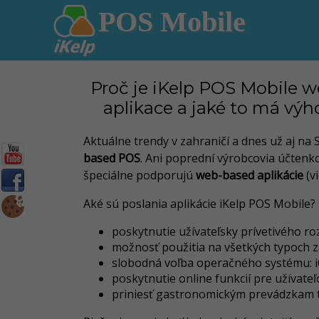
POS Mobile
Proč je iKelp POS Mobile 
aplikace a jaké to má vý
Aktuálne trendy v zahraničí a dnes už aj na 
based POS
. Ani poprední výrobcovia účtenko
špeciálne podporujú
web-based aplikácie
(v
Aké sú poslania aplikácie iKelp POS Mobile?
poskytnutie užívateľsky prívetivého ro
možnosť použitia na všetkých typoch z
slobodná voľba operačného systému: 
poskytnutie online funkcií pre užívateľ
priniesť gastronomickým prevádzkam t