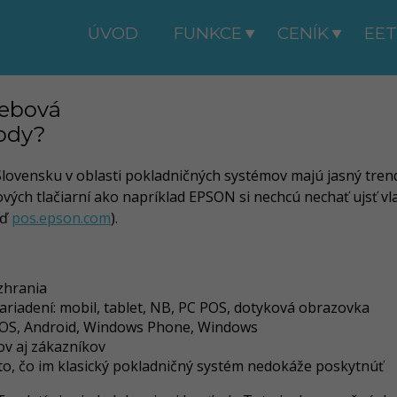
ÚVOD
FUNKCE
CENÍK
EET

webová
hody?
Slovensku v oblasti pokladničných systémov majú jasný trend.
vých tlačiarní ako napríklad EPSON si nechcú nechať ujsť vl
iď
pos.epson.com
).
zhrania
ariadení: mobil, tablet, NB, PC POS, dotyková obrazovka
iOS, Android, Windows Phone, Windows
ov aj zákazníkov
o, čo im klasický pokladničný systém nedokáže poskytnúť