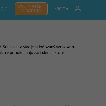
VYZKOUŠET

 2.0
VÍCE
ZDARMA
 Stále viac a viac je skloňovaný výraz
web-
ak a v ponuke majú zariadenia, ktoré