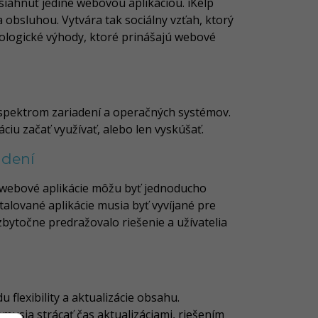
osiahnuť jedine webovou aplikáciou. iKelp
 obsluhou. Vytvára tak sociálny vzťah, ktorý
nologické výhody, ktoré prinášajú webové
 spektrom zariadení a operačných systémov.
ciu začať využívať, alebo len vyskúšať.
adení
é webové aplikácie môžu byť jednoducho
alované aplikácie musia byť vyvíjané pre
bytočne predražovalo riešenie a užívatelia
 flexibility a aktualizácie obsahu.
emusia strácať čas aktualizáciami, riešením