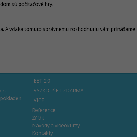
adom sú počítačové hry.
cia. A vďaka tomuto správnemu rozhodnutiu vám prinášame r
EET 2.0
den
VYZKOUŠET ZDARMA
 pokladen
VÍCE
Reference
Zřídit
Návody a videokurzy
Kontakty