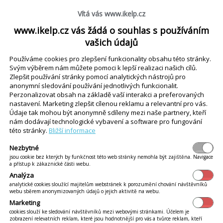
 nezávisle na každom type zariadenia alebo operačnom systé
Vítá vás www.ikelp.cz
www.ikelp.cz vás žádá o souhlas s používáním
áciu netreba inštalovať
vašich údajů
Používáme cookies pro zlepšení funkcionality obsahu této stránky.
ým systémom na viacerých pracoviskách? Na tabletoch? Na 
Svým výběrem nám můžete pomoci k lepší realizaci našich cílů.
rovať na webe a vy už len nastavíte prístupové práva. S webo
Zlepšit používání stránky pomocí analytických nástrojů pro
anonymní sledování používání jednotlivých funkcionalit.
ebová aplikácia je v zabezpečenom dátovom
Perzonalizovat obsah na základě vaší interakci a preferovaných
nastavení. Marketing zlepšit cílenou reklamu a relevantní pro vás.
Údaje tak mohou být anonymně sdíleny mezi naše partnery, kteří
ovou aplikáciou vás tieto veci nemusia trápiť. Údaje sú ulož
nám dodávají technologické vybavení a software pro fungování
. Vaše údaje sú chránené nie len pred neoprávneným prístupo
této stránky.
Bližší informace
eli starať naviac o zabezpečenie údajov a ich pravidelné zálo
Nezbytné
jsou cookie bez kterých by funkčnost této web stránky nemohla být zajištěna. Navigace
a přístup k zákaznické části webu.
u - webová aplikácia sa neinštaluje
Analýza
analytické cookies sloužící majitelům webstránek k porozumění chování návštěvníků
ť. Ak ste to už zažili, spomeňte si na pracnú a otravnú rei
webu sběrem anonymizovaných údajů o jejich aktivitě na webu.
Marketing
vé zariadenie, zadáte webovú adresu a môžete pracovať. Flexi
cookies slouží ke sledování návštěvníků mezi webovými stránkami. Účelem je
zobrazení relevatních reklam, které jsou hodnotnější pro vás a tvůrce reklam, kteří