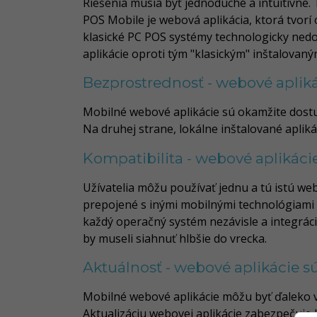
Riešenia musia byť jednoduché a intuitívne. 
POS Mobile je webová aplikácia, ktorá tvorí
klasické PC POS systémy technologicky nedok
aplikácie oproti tým "klasickým" inštalovan
Bezprostrednosť - webové aplik
Mobilné webové aplikácie sú okamžite dost
Na druhej strane, lokálne inštalované apliká
Kompatibilita - webové aplikáci
Užívatelia môžu používať jednu a tú istú w
prepojené s inými mobilnými technológiami a
každý operačný systém nezávisle a integráci
by museli siahnuť hlbšie do vrecka.
Aktuálnosť - webové aplikácie s
Mobilné webové aplikácie môžu byť ďaleko via
Aktualizáciu webovej aplikácie zabezpečuje b