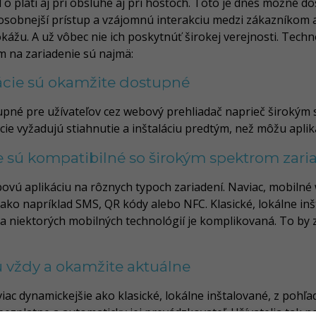
To platí aj pri obsluhe aj pri hosťoch. Toto je dnes možné d
 osobnejší prístup a vzájomnú interakciu medzi zákazníkom a
ážu. A už vôbec nie ich poskytnúť širokej verejnosti. Tech
ým na zariadenie sú najmä:
ácie sú okamžite dostupné
upné pre užívateľov cez webový prehliadač naprieč širokým
cie vyžadujú stiahnutie a inštaláciu predtým, než môžu apliká
e sú kompatibilné so širokým spektrom zari
ebovú aplikáciu na rôznych typoch zariadení. Naviac, mobiln
ko napríklad SMS, QR kódy alebo NFC. Klasické, lokálne inšt
a niektorých mobilných technológií je komplikovaná. To by z
ú vždy a okamžite aktuálne
c dynamickejšie ako klasické, lokálne inštalované, z pohľadu
ezplatne a automaticky jej prevádzkovateľ. Užívatelia tak n