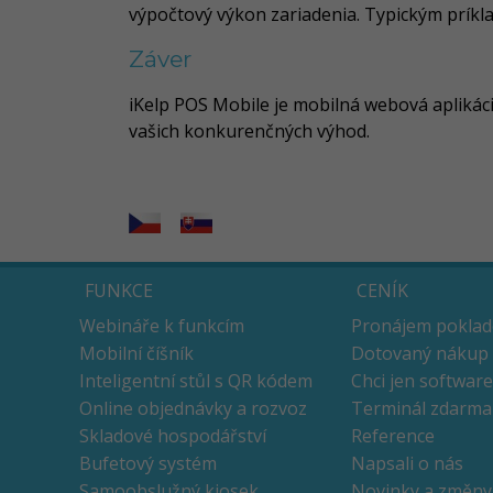
výpočtový výkon zariadenia. Typickým príkl
Záver
iKelp POS Mobile je mobilná webová apliká
vašich konkurenčných výhod.
FUNKCE
CENÍK
Webináře k funkcím
Pronájem pokla
Mobilní číšník
Dotovaný nákup
Inteligentní stůl s QR kódem
Chci jen software
Online objednávky a rozvoz
Terminál zdarma
Skladové hospodářství
Reference
Bufetový systém
Napsali o nás
Samoobslužný kiosek
Novinky a změny