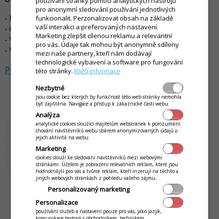
používání stránky pomocí analytických nástrojů
pro anonymní sledování používání jednotlivých
- Mobilní číšník a Inteligentní st
ů
l s QR kódem
funkcionalit. Perzonalizovat obsah na základě
vaší interakci a preferovaných nastavení.
- Online objednávky s vlastní donáškou
Marketing zlepšit cílenou reklamu a relevantní
- Věrnostní systém, akce a zákaznické karty
pro vás. Údaje tak mohou být anonymně sdíleny
- Vyvolávací displej se statusem objednávek
mezi naše partnery, kteří nám dodávají
technologické vybavení a software pro fungování
Přejít na stránku pro gastroprovozy >
této stránky.
Bližší informace
Nezbytné
jsou cookie bez kterých by funkčnost této web stránky nemohla
být zajištěna. Navigace a přístup k zákaznické části webu.
Analýza
analytické cookies sloužící majitelům webstránek k porozumění
chování návštěvníků webu sběrem anonymizovaných údajů o
jejich aktivitě na webu.
Marketing
cookies slouží ke sledování návštěvníků mezi webovými
stránkami. Účelem je zobrazení relevatních reklam, které jsou
hodnotnější pro vás a tvůrce reklam, kteří inzerují na těchto a
jiných webových stránkách z pohledu vašeho zájmu.
Personalizovaný marketing
Personalizace
používání služeb a nastavení pouze pro vás, jako jazyk,
komunikace textová s obchodníkem, technikem.