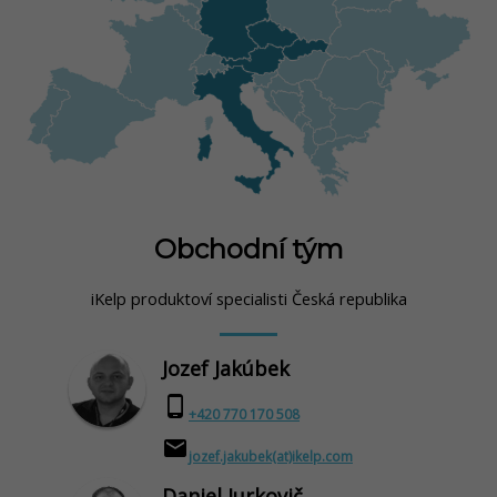
Obchodní tým
iKelp produktoví specialisti Česká republika
Jozef Jakúbek
phone_android
+420 770 170 508
email
jozef.jakubek(at)ikelp.com
Daniel Jurkovič