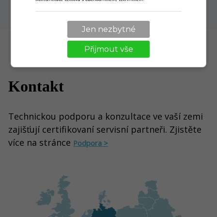
Jen nezbytné
Přijmout vše
Kontakt
Technickou podporu a konzultace ve vaší zemi
zajišťují certifikovaní servisní partneři. Zjistěte
více na stránce
Podpora >