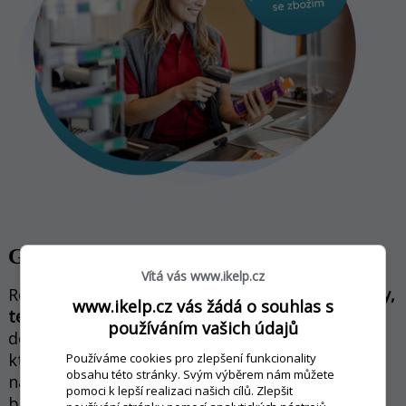
Gastro a samoobsluha
Vítá vás www.ikelp.cz
Restaurační modul
pro restaurace, kavárny, bary,
www.ikelp.cz vás žádá o souhlas s
terasy a kiosky
. Propracovaný do posledního
používáním vašich údajů
detailu, zastřeší potřeby menších provozů,
kterým šetří místo i finance, ale i potřeby
Používáme cookies pro zlepšení funkcionality
obsahu této stránky. Svým výběrem nám můžete
náročných provozů, které hledají rychlá a
pomoci k lepší realizaci našich cílů. Zlepšit
bezvadná řešení