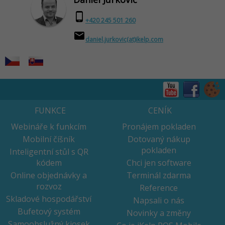
phone_android
+420 245 501 260
email
daniel.jurkovic(at)ikelp.com
FUNKCE
CENÍK
Webináře k funkcím
Pronájem pokladen
Mobilní číšník
Dotovaný nákup
pokladen
Inteligentní stůl s QR
kódem
Chci jen software
Online objednávky a
Terminál zdarma
rozvoz
Reference
Skladové hospodářství
Napsali o nás
Bufetový systém
Novinky a změny
Samoobslužný kiosek