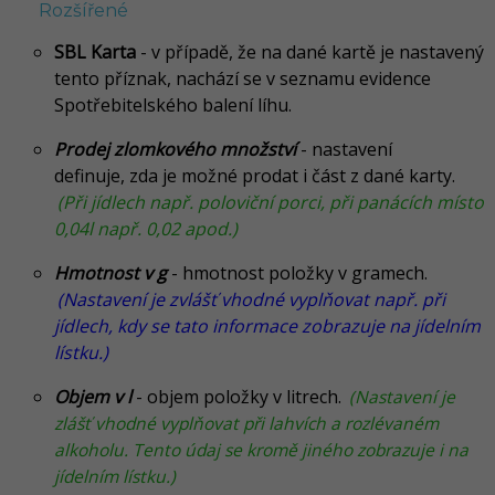
Rozšířené
SBL Karta
- v případě, že na dané kartě je nastavený
tento příznak, nachází se v seznamu evidence
Spotřebitelského balení líhu.
Prodej zlomkového množství
- nastavení
definuje, zda je možné prodat i část z dané karty.
(Při jídlech např. poloviční porci, při panácích místo
0,04l např. 0,02 apod.)
Hmotnost v g
- hmotnost položky v gramech.
(Nastavení je zvlášť vhodné vyplňovat např. při
jídlech, kdy se tato informace zobrazuje na jídelním
lístku.)
Objem v l
- objem položky v litrech.
(Nastavení je
zlášť vhodné vyplňovat při lahvích a rozlévaném
alkoholu. Tento údaj se kromě jiného zobrazuje i na
jídelním lístku.)