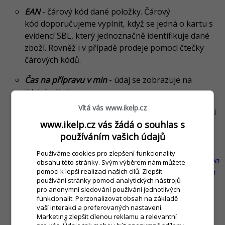
EAN
- čárový kód dané položky. Čárový
kód doporučujeme vyplnit, když se jedná o kartu s
evidencí SBL, který jednoznačně identifikuje dané
zboží. Rovněž i v případě prodeje pomocí čtečky
čárových kódů.
Čas na přípravu v min
- údaj se zobrazuje na
jídelním lístku.
Vítá vás www.ikelp.cz
Rychlé poznámky
- na kartě je možné nadefinovat i
www.ikelp.cz vás žádá o souhlas s
tzv. "Rychlé poznámky", které blíže identifikují
používáním vašich údajů
požadavek zákazníka při objednávce. Jednotlivé
poznámky je možné od sebe oddělit čárkou.
(Např.
Používáme cookies pro zlepšení funkcionality
při minerálce to může být poznámka "Nechlazená" nebo
obsahu této stránky. Svým výběrem nám můžete
pomoci k lepší realizaci našich cílů. Zlepšit
"S ledem" apod. Více informací o rychlých poznámkách
používání stránky pomocí analytických nástrojů
Rychlé přidání
získáte i v našem instruktážním videu
pro anonymní sledování používání jednotlivých
poznámky na položce otevřeného účtu
.)
funkcionalit. Perzonalizovat obsah na základě
vaší interakci a preferovaných nastavení.
Popis
- popis na skladové kartě představuje bližší
Marketing zlepšit cílenou reklamu a relevantní