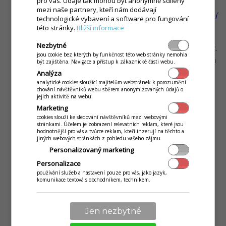
pro vás. Údaje tak mohou být anonymně sdíleny
popis, který se zobrazuje na jídelním lístku.
(Při
mezi naše partnery, kteří nám dodávají
míchaných drincích se může jednat např. o složení
technologické vybavení a software pro fungování
apod.)
této stránky.
Bližší informace
Nezbytné
Alergeny
- na kartě je možné nadefinovat alergeny.
jsou cookie bez kterých by funkčnost této web stránky nemohla
Nastavení je vhodné vyplnit při skladových kartách
být zajištěna. Navigace a přístup k zákaznické části webu.
jídel. Nadefinované alergeny se následně budou
Analýza
analytické cookies sloužící majitelům webstránek k porozumění
zobrazovat na jídelním lístku.
chování návštěvníků webu sběrem anonymizovaných údajů o
jejich aktivitě na webu.
Naše nabídky
- skladovou kartu je možné založit i
Marketing
jako položku např. Obědové menu. Toto se může
cookies slouží ke sledování návštěvníků mezi webovými
stránkami. Účelem je zobrazení relevatních reklam, které jsou
zobrazovat např. po sejmutí QR kódu na stole,
hodnotnější pro vás a tvůrce reklam, kteří inzerují na těchto a
jiných webových stránkách z pohledu vašeho zájmu.
případně na Vaší stránce nebo Facebooku.
(Bližší
Personalizovaný marketing
informace o položkách "Naše nabídky", na co slouží,
Personalizace
jejich nastavení a jak je využívat se konkrétně na
používání služeb a nastavení pouze pro vás, jako jazyk,
položce "Obědové menu" dozvíte ve videopříručce k
komunikace textová s obchodníkem, technikem.
aplikaci
Vytvoření obědového menu, zveřejnění na
Facebooku a vaší webstránce
.)
Jen nezbytné
Inventury
- na skladové kartě je možné definovat