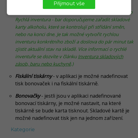
Přijmout vše
přiřazení položky do tzv. "Rychlé inventury". Jedná
se o položky, které se často inventurují.
(
Např. pro
Rychlá inventura - bar doporučujeme zařadit skladové
karty alkoholu, které se kontrolují při střídání směn,
nebo na konci dne. Je tak možné vytvořit rychlou
inventuru konkrétního zboží a doslova do pár minut tak
zjistit aktuální stav na skladě. Více informací o rychlé
inventuře se dozvíte v článku
Inventura skladových
zásob, baru nebo kuchyně
.)
Fiskální tiskárny
- v aplikaci je možné nadefinovat
tisk bonovaček i na fiskální tiskárně.
Bonovačky
- jestli jsou v aplikaci nadefinované
bonovací tiskárny, je možné nastavit, na které
tiskárně se bude karta tisknout. Skladové kartě je
možné nadefinovat tisk jen na jednom zařízení.
Kategorie