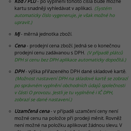
Kód / PLU
- po vyplnění tohoto čísla bude možné
kartu snadněji vyhledávat v aplikaci.
(Systém
automaticky číslo vygeneruje, je však možné ho
upravit.)
MJ
- měrná jednotka zboží.
Cena
- prodejní cena zboží. Jedná se o konečnou
prodejní cenu zadávanou s DPH.
(V případě plátců
DPH si cenu bez DPH aplikace automaticky dopočítá.)
DPH
- výška přiřazeného DPH dané skladové kartě.
(Možnost nastavení DPH na skladové kartě se zobrazí
po správném vyplnění obchodních údajů společnosti
v části O provozu. Jestli je tu vyplněné i IČ DPH,
zobrazí se dané nastavení.)
Uzamčená cena
- v případě uzamčení ceny není
možné cenu na položce při prodeji měnit. Rovněž
není možné na položku aplikovat žádnou slevu. V