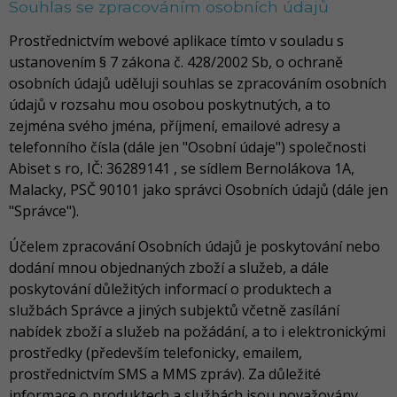
Souhlas se zpracováním osobních údajů
Prostřednictvím webové aplikace tímto v souladu s
ustanovením § 7 zákona č. 428/2002 Sb, o ochraně
osobních údajů uděluji souhlas se zpracováním osobních
údajů v rozsahu mou osobou poskytnutých, a to
zejména svého jména, příjmení, emailové adresy a
telefonního čísla (dále jen "Osobní údaje") společnosti
Abiset s ro, IČ: 36289141 , se sídlem Bernolákova 1A,
Malacky, PSČ 90101 jako správci Osobních údajů (dále jen
"Správce").
Účelem zpracování Osobních údajů je poskytování nebo
dodání mnou objednaných zboží a služeb, a dále
poskytování důležitých informací o produktech a
službách Správce a jiných subjektů včetně zasílání
nabídek zboží a služeb na požádání, a to i elektronickými
prostředky (především telefonicky, emailem,
prostřednictvím SMS a MMS zpráv). Za důležité
informace o produktech a službách jsou považovány