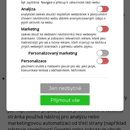
webových stránkách na zobrazení obsahu a reklam,
být zajištěna. Navigace a přístup k zákaznické části webu.
které jsou přizpůsobeny vašim zájmům. Tyto cookies
Analýza
mohou shromažďovat informace o vašich zvyklostech
analytické cookies sloužící majitelům webstránek k porozumění
chování návštěvníků webu sběrem anonymizovaných údajů o
při prohlížení našich webových stránek. Mohou být
jejich aktivitě na webu.
využity i na rozpoznání vaší opětovné návštěvy
Marketing
některé z webových stránek, které jsou součástí naší
cookies slouží ke sledování návštěvníků mezi webovými
stránkami. Účelem je zobrazení relevatních reklam, které jsou
sítě. Tímto způsobem můžeme poskytovat na našich
hodnotnější pro vás a tvůrce reklam, kteří inzerují na těchto a
webových stránkách obsah a reklamy, které jsou pro
jiných webových stránkách z pohledu vašeho zájmu.
vás relevantnější a efektivnější cílit přímou
Personalizovaný marketing
marketingovou komunikaci, ale také omezit počtu
Personalizace
zobrazení reklamy a měřit účinnost reklamních
používání služeb a nastavení pouze pro vás, jako jazyk,
komunikace textová s obchodníkem, technikem.
kampaní.
Soubory cookie třetích stran
Na stránkách jsou propojení a integrovaný obsah z
Jen nezbytné
jiných webových stránek. Proto mohou být během
používání našich webových stránek vytvořené soubory
Přijmout vše
cookies, které nepodléhají kontrole naší společnosti.
Jde například o případ, pokud prosvětlováno webová
stránka používá nástroj pro analýzu nebo
marketingovou automatizaci od třetí strany (například
nástroje společností Google) nebo zobrazuje obsah