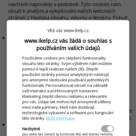
navštívili naposledy a podobně. Tyto cookies nám
slouží k analýze a vylepšování našich webových
stránek z hlediska obsahu, výkonu a designu. Pokud
tyto cookies zakážete, nemůžeme vám zaručit
Vítá vás www.ikelp.cz
bezchybný chod našich stránek.
Funkční soubory cookie
www.ikelp.cz vás žádá o souhlas s
Funkční soubory cookie nejsou nezbytné, ale
používáním vašich údajů
pomáhají nám vylepšit funkčnost našich webových
stránek. Jde například o zapamatování nastavení
Používáme cookies pro zlepšení funkcionality
obsahu této stránky. Svým výběrem nám můžete
zvolených při předchozí návštěvě stránky, např.
pomoci k lepší realizaci našich cílů. Zlepšit
rozložení obsahu, výběr lokality a podobně, abyste je
používání stránky pomocí analytických nástrojů
nemuseli znovu nastavovat. Pomocí těchto cookies
pro anonymní sledování používání jednotlivých
zjišťujeme, zda vám již byla nabídnuta určitá služba
funkcionalit. Perzonalizovat obsah na základě
nebo poskytujeme informace z vaší aktuální oblasti,
vaší interakci a preferovaných nastavení.
Marketing zlepšit cílenou reklamu a relevantní
pokud souhlasíte se sdílením těchto informací. Ačkoli
pro vás. Údaje tak mohou být anonymně sdíleny
použití těchto cookies záleží výhradně na vašem
mezi naše partnery, kteří nám dodávají
nastavení, jejich případným vypnutím byste mohli přijít
technologické vybavení a software pro fungování
o některé služby, které bychom vám mohli poskytovat.
této stránky.
Bližší informace
Reklamní soubory cookie
Nezbytné
Reklamní soubory cookie můžeme používat na našich
jsou cookie bez kterých by funkčnost této web stránky nemohla