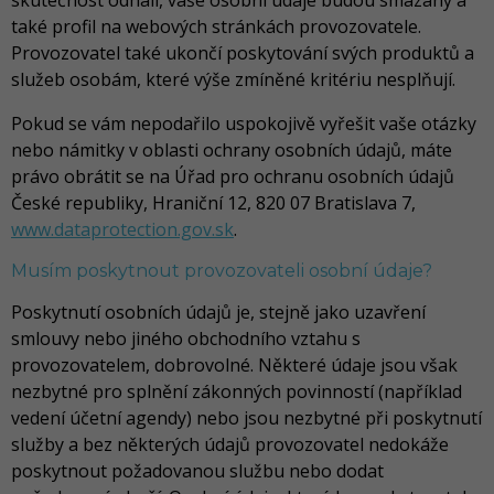
skutečnost odhalí, vaše osobní údaje budou smazány a
také profil na webových stránkách provozovatele.
Provozovatel také ukončí poskytování svých produktů a
služeb osobám, které výše zmíněné kritériu nesplňují.
Pokud se vám nepodařilo uspokojivě vyřešit vaše otázky
nebo námitky v oblasti ochrany osobních údajů, máte
právo obrátit se na Úřad pro ochranu osobních údajů
České republiky, Hraniční 12, 820 07 Bratislava 7,
www.dataprotection.gov.sk
.
Musím poskytnout provozovateli osobní údaje?
Poskytnutí osobních údajů je, stejně jako uzavření
smlouvy nebo jiného obchodního vztahu s
provozovatelem, dobrovolné. Některé údaje jsou však
nezbytné pro splnění zákonných povinností (například
vedení účetní agendy) nebo jsou nezbytné při poskytnutí
služby a bez některých údajů provozovatel nedokáže
poskytnout požadovanou službu nebo dodat