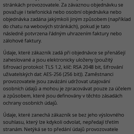
stránkách provozovatele. Za závaznou objednávku se
považuje i telefonická nebo osobní objednávka nebo
objednávka zadána jakýmkoli jiným způsobem (například
do chatu na webových stránkách), pokud je tato
následně potvrzena řádným uhrazením faktury nebo
zálohové faktury.
Údaje, které zákazník zadá při objednávce se přenášejí
zaheslované a jsou elektronicky uloženy (použitý
šifrovací protokol: TLS 1.2, klíč: RSA 2048 bit, šifrování
uživatelských dat: AES-256 (256 bit)). Zaměstnanci
provozovatele jsou zavázáni udržovat utajování
osobních údajů a mohou je zpracovávat pouze za účelem
a způsobem, které jsou definovány v těchto zásadách
ochrany osobních údajů.
Údaje, které zanechá zákazník se bez jeho výslovného
souhlasu, který lze kdykoli odvolat, nepředají třetím
stranám. Netýká se to předání údajů provozovatele