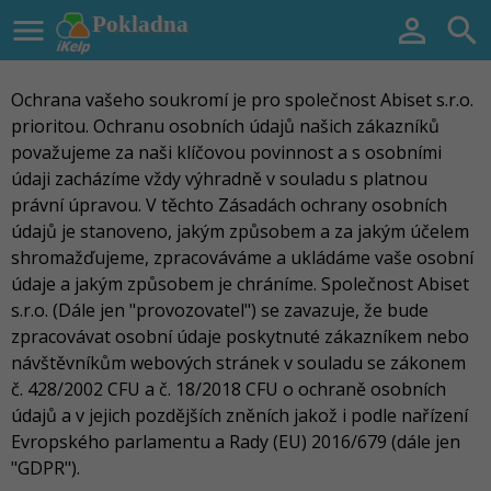

Pokladna


Ochrana vašeho soukromí je pro společnost Abiset s.r.o.
prioritou. Ochranu osobních údajů našich zákazníků
považujeme za naši klíčovou povinnost a s osobními
údaji zacházíme vždy výhradně v souladu s platnou
právní úpravou. V těchto Zásadách ochrany osobních
údajů je stanoveno, jakým způsobem a za jakým účelem
shromažďujeme, zpracováváme a ukládáme vaše osobní
údaje a jakým způsobem je chráníme. Společnost Abiset
s.r.o. (Dále jen "provozovatel") se zavazuje, že bude
zpracovávat osobní údaje poskytnuté zákazníkem nebo
návštěvníkům webových stránek v souladu se zákonem
č. 428/2002 CFU a č. 18/2018 CFU o ochraně osobních
údajů a v jejich pozdějších zněních jakož i podle nařízení
Evropského parlamentu a Rady (EU) 2016/679 (dále jen
"GDPR").