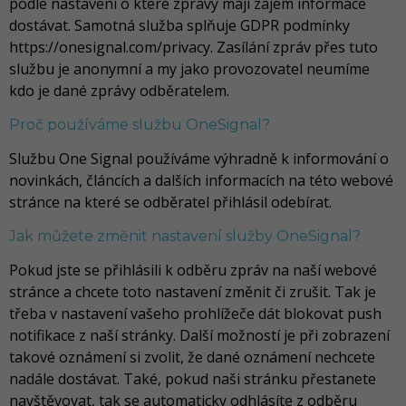
podle nastavení o které zprávy mají zájem informace
dostávat. Samotná služba splňuje GDPR podmínky
https://onesignal.com/privacy. Zasílání zpráv přes tuto
službu je anonymní a my jako provozovatel neumíme
kdo je dané zprávy odběratelem.
Proč používáme službu OneSignal?
Službu One Signal používáme výhradně k informování o
novinkách, článcích a dalších informacích na této webové
stránce na které se odběratel přihlásil odebírat.
Jak můžete změnit nastavení služby OneSignal?
Pokud jste se přihlásili k odběru zpráv na naší webové
stránce a chcete toto nastavení změnit či zrušit. Tak je
třeba v nastavení vašeho prohlížeče dát blokovat push
notifikace z naší stránky. Další možností je při zobrazení
takové oznámení si zvolit, že dané oznámení nechcete
nadále dostávat. Také, pokud naši stránku přestanete
navštěvovat, tak se automaticky odhlásíte z odběru