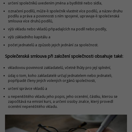
určení společníků uvedením jména a bydliště nebo sídla,
označení podílů, může-li společník vlastnit více podílů, a název druhu
podílu a práva a povinnosti s ním spojené, upravuje-li společenská
smlouva více druhů podílů,
výši vkladu nebo vkladů připadajících na podíl nebo podíly,
výši základního kapitálu a
počet jednatelů a způsob jejich jednání za společnost.
Společenská smlouva při založení společnosti obsahuje také:
vkladovou povinnost zakladatelů, včetně lhůty pro její splnění,
údaj o tom, koho zakladatelé určují jednatelem nebo jednateli,
popřípadě členy jiných volených orgánů společnosti,
určení správce vkladů a
u nepeněžitého vkladu jeho popis, jeho ocenění, částku, kterou se
započítává na emisní kurs, a určení osoby znalce, který provedl
ocenění nepeněžitého vkladu.