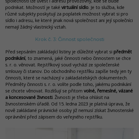
společnosti lze uvést i adresu provozovny, kde se bude
podnikat. Možností je také
virtuální sídlo
. Je to služba, kde
různé subjekty poskytují za poplatek možnost vybrat si pro
sídlo i adresu, ke které jinak nová společnost ani její společníci
nemají žádný vlastnický vztah.
Krok č. 3: Činnost společnosti
Před sepsáním zakládající listiny je důležité vybrat si
předmět
podnikání
, to znamená, jaké činnosti nebo činnostem se chce
s. r. o. věnovat. Rejstříkový soud vychází ze společenské
smlouvy či stanov. Do obchodního rejstříku zapíše tedy jen ty
činnosti, které se nacházejí v zakladatelských dokumentech.
Předměty činnosti s. r. o. volíte podle toho, jakému podnikání
se chcete věnovat. Rozlišují se přitom
volné, řemeslné, vázané
a koncesované živnosti
. Živnosti je třeba ohlásit na
živnostenském úřadě. Od 15. ledna 2023 je platná úprava, že
nově zakládané právnické osoby již nemusí získat živnostenské
oprávnění před zápisem do veřejného rejstříku.