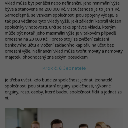
Vklad může být peněžní nebo nefinanční. Jeho minimální výše
bývala stanovena na 200 000 Kč, v současnosti je to jen 1 Kč.
Samozřejmě, se vznikem společnosti jsou spojeny výdaje, a
tak jsou většinou tyto vklady vyšší. Je-li základní kapitál vložen
společníky v hotovosti, určí se také správce vkladu, kterým
může být notář. Jeho maximální výše je v takovém případě
omezena na 20 000 Kč. I proto stojí za zvážení založení
bankovního účtu a vložení základního kapitálu na účet bez
omezení výše. Nefinanční vklad může tvořit movitý a nemovitý
majetek, ohodnocený znaleckým posudkem.
Krok č. 6: Jednatelé
Je třeba uvést, kdo bude za společnost jednat. Jednatelé
společnosti jsou statutární orgány společnosti, výkonné
orgány, resp. osoby, které budou společnost řídit a jednat za
ni.