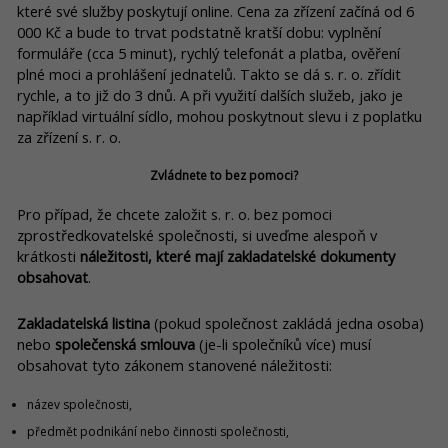
které své služby poskytují online. Cena za zřízení začíná od 6
000 Kč a bude to trvat podstatně kratší dobu: vyplnění
formuláře (cca 5 minut), rychlý telefonát a platba, ověření
plné moci a prohlášení jednatelů. Takto se dá s. r. o. zřídit
rychle, a to již do 3 dnů. A při využití dalších služeb, jako je
například virtuální sídlo, mohou poskytnout slevu i z poplatku
za zřízení s. r. o.
Zvládnete to bez pomoci?
Pro případ, že chcete založit s. r. o. bez pomoci
zprostředkovatelské společnosti, si uveďme alespoň v
krátkosti
náležitosti, které mají zakladatelské dokumenty
obsahovat
.
Zakladatelská listina
(pokud společnost zakládá jedna osoba)
nebo
společenská smlouva
(je-li společníků více) musí
obsahovat tyto zákonem stanovené náležitosti:
název společnosti,
předmět podnikání nebo činnosti společnosti,