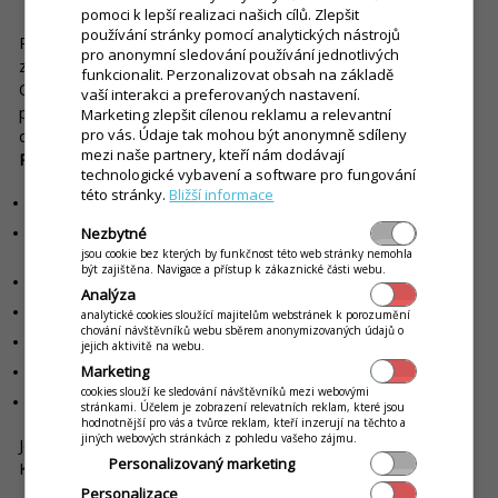
pomoci k lepší realizaci našich cílů. Zlepšit
používání stránky pomocí analytických nástrojů
Podstatné je sepsání
zakladatelské listiny
. Pokud je více
pro anonymní sledování používání jednotlivých
zakladatelů, pak musí mít právní formu
společenské smlouvy
.
funkcionalit. Perzonalizovat obsah na základě
Oba typy dokumentů se sepisují notářským zápisem. Notář
vaší interakci a preferovaných nastavení.
pak může být nápomocný i tím, že společnost zapíše přímo
Marketing zlepšit cílenou reklamu a relevantní
pro vás. Údaje tak mohou být anonymně sdíleny
do registru. Jeho služby jsou samozřejmě zpoplatněny.
mezi naše partnery, kteří nám dodávají
Poplatky
jsou
fixně stanovené
a mezi ty nejčastější patří:
technologické vybavení a software pro fungování
této stránky.
Bližší informace
notářský zápis o založení „jednoduché“ s. r. o.: 2 000 Kč,
Nezbytné
sepsání notářského zápisu o osvědčení pro zápis do obchodního
rejstříku: 1 000 Kč,
jsou cookie bez kterých by funkčnost této web stránky nemohla
být zajištěna. Navigace a přístup k zákaznické části webu.
odměna za zápis do obchodního rejstříku: 300 Kč,
Analýza
výpis z rejstříku trestů: 100 Kč,
analytické cookies sloužící majitelům webstránek k porozumění
chování návštěvníků webu sběrem anonymizovaných údajů o
úřední ověření podpisu na souhlasu s umístěním sídla: 70 Kč,
jejich aktivitě na webu.
Marketing
výpis z katastru nemovitostí: 100 Kč,
cookies slouží ke sledování návštěvníků mezi webovými
úřední ověření podpisu na prohlášení jednatele: 70 Kč.
stránkami. Účelem je zobrazení relevatních reklam, které jsou
hodnotnější pro vás a tvůrce reklam, kteří inzerují na těchto a
jiných webových stránkách z pohledu vašeho zájmu.
Je třeba pamatovat i na soudní poplatek, jehož výše je 2 700
Personalizovaný marketing
Kč, a poplatek bance.
Personalizace