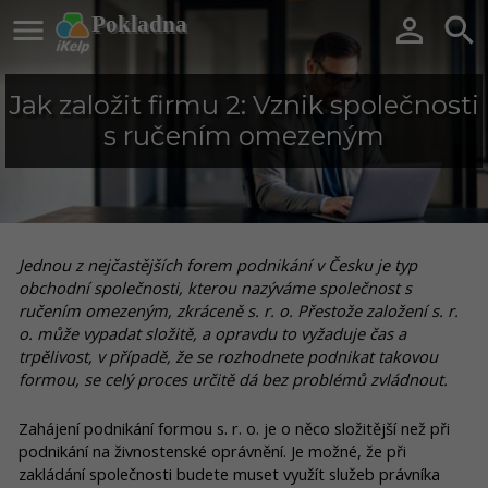

Pokladna


Jak založit firmu 2: Vznik společnosti
s ručením omezeným
Jednou z nejčastějších forem podnikání v Česku je typ
obchodní společnosti, kterou nazýváme společnost s
ručením omezeným, zkráceně s. r. o. Přestože založení s. r.
o. může vypadat složitě, a opravdu to vyžaduje čas a
trpělivost, v případě, že se rozhodnete podnikat takovou
formou, se celý proces určitě dá bez problémů zvládnout.
Zahájení podnikání formou s. r. o. je o něco složitější než při
podnikání na živnostenské oprávnění. Je možné, že při
zakládání společnosti budete muset využít služeb právníka