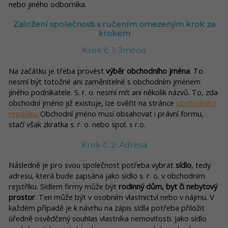
nebo jiného odborníka.
Založení společnosti s ručením omezeným krok za
krokem
Krok č. 1: Jméno
Na začátku je třeba provést
výběr obchodního jména
. To
nesmí být totožné ani zaměnitelné s obchodním jménem
jiného podnikatele. S. r. o. nesmí mít ani několik názvů. To, zda
obchodní jméno již existuje, lze ověřit na stránce
obchodního
rejstříku
. Obchodní jméno musí obsahovat i právní formu,
stačí však zkratka s. r. o. nebo spol. s r.o.
Krok č. 2: Adresa
Následně je pro svou společnost potřeba vybrat
sídlo
, tedy
adresu, která bude zapsána jako sídlo s. r. o. v obchodním
rejstříku. Sídlem firmy může být
rodinný dům, byt či nebytový
prostor
. Ten může být v osobním vlastnictví nebo v nájmu. V
každém případě je k návrhu na zápis sídla potřeba přiložit
úředně osvědčený souhlas vlastníka nemovitosti. Jako sídlo