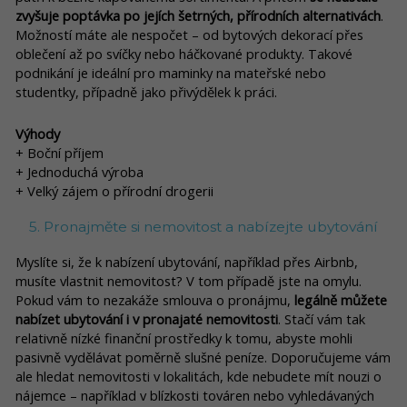
zvyšuje poptávka po jejích šetrných, přírodních alternativách
.
Možností máte ale nespočet – od bytových dekorací přes
oblečení až po svíčky nebo háčkované produkty. Takové
podnikání je ideální pro maminky na mateřské nebo
studentky, případně jako přivýdělek k práci.
Výhody
+ Boční příjem
+ Jednoduchá výroba
+ Velký zájem o přírodní drogerii
5. Pronajměte si nemovitost a nabízejte ubytování
Myslíte si, že k nabízení ubytování, například přes Airbnb,
musíte vlastnit nemovitost? V tom případě jste na omylu.
Pokud vám to nezakáže smlouva o pronájmu,
legálně můžete
nabízet ubytování i v pronajaté nemovitosti
. Stačí vám tak
relativně nízké finanční prostředky k tomu, abyste mohli
pasivně vydělávat poměrně slušné peníze. Doporučujeme vám
ale hledat nemovitosti v lokalitách, kde nebudete mít nouzi o
nájemce – například v blízkosti továren nebo vyhledávaných