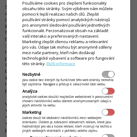
Používáme cookies pro zlepšení funkcionality
Sice se ve městech objevují víc a víc, ale stále jich není tolik,
obsahu této stránky. Svým výběrem nám můžete
abyste v jednom nemohli prorazit a splnit si tak sen.
pomoci k lepší realizaci našich cílů. Zlepšit
Obrovskou výhodou street foodu je, že ho můžete pojmout
používání stránky pomocí analytických nástrojů
pro anonymní sledování používání jednotlivých
libovolným způsobem – od domácích specialit přes klasické
funkcionalit. Perzonalizovat obsah na základě
fastfoody až po palačinky a jiné sladké dobroty. V zásadě
vaší interakci a preferovaných nastavení.
budete potřebovat jen vhodně zařízenou dodávku a
Marketing zlepšit cílenou reklamu a relevantní
restaurační systém spolu s pokladnou
, který si pro
pro vás. Údaje tak mohou být anonymně sdíleny
minimalizování počátečních nákladů můžete raději výhodně
mezi naše partnery, kteří nám dodávají
pronajmout. Pak je už jen na vás, jestli budete s vaším food
technologické vybavení a software pro fungování
této stránky.
Bližší informace
truckem působit nepřetržitě na jednom místě, nebo se
budete přesouvat z města do města. A také si
můžete sami
Nezbytné
zvolit, kolik času takovému podnikání obětujete
. Street food
jsou cookie bez kterých by funkčnost této web stránky nemohla
na kolech může být skvělou „bokovkou“ (například víkendový
být zajištěna. Navigace a přístup k zákaznické části webu.
provoz), ale dokáže zaměstnat i dennodenně.
Analýza
analytické cookies sloužící majitelům webstránek k porozumění
chování návštěvníků webu sběrem anonymizovaných údajů o
Výhody
jejich aktivitě na webu.
+ Časová i prostorová návaznost
Marketing
+ Skvělá příležitost, jak si splnit sen
cookies slouží ke sledování návštěvníků mezi webovými
stránkami. Účelem je zobrazení relevatních reklam, které jsou
+ Nabídková variabilita – pokud se neujme jedno, můžete
hodnotnější pro vás a tvůrce reklam, kteří inzerují na těchto a
prodávat jiné
jiných webových stránkách z pohledu vašeho zájmu.