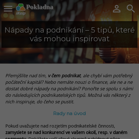

Pokladna


Nápady na podnikání – 5 tipů, které
vás mohou inspirovat
Přemýšlíte nad tím,
v čem podnikat
, ale chybí vám potřebný
počáteční kapitál? Nebo nemáte nouzi o finance, ale ne a ne
dostat dobré nápady na podnikání? Ponořte se spolu s námi
do následujících podnikatelských tipů. Možná vás některý z
nich inspiruje, do čeho se pustit.
Rady na úvod
Pokud uvažujete nad rozjetím podnikatelské činnosti,
zamyslete se nad konkurencí ve vašem okolí, resp. v daném
segmentu
. Dokážete vaší cílové skupině nabídnout něco