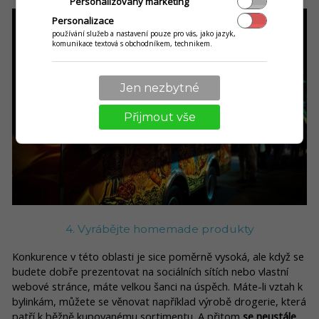
Personalizovaný marketing
Personalizace
používání služeb a nastavení pouze pro vás, jako jazyk,
komunikace textová s obchodníkem, technikem.
Jen nezbytné
Přijmout vše
4. Vyrábějte homemade produkty
Konkurence v této oblasti je sice poměrně vysoká, ale když se
budete dobře prezentovat na sociálních sítích nebo vlastní
webové stránce, máte velkou šanci na úspěch. Máte-li vztah k
bylinkám, můžete se věnovat například výrobě drogerie, která
patří k běžně kupovanému sortimentu. A přitom
se neustále