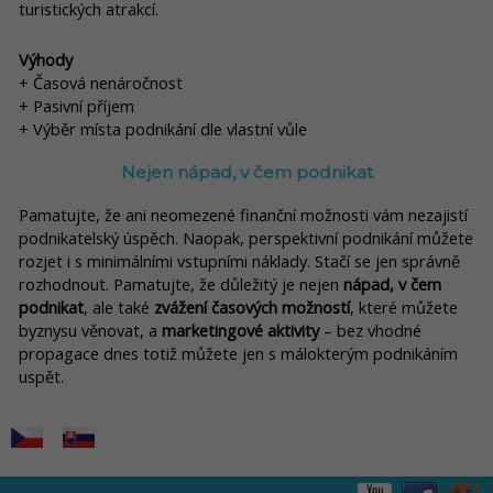
turistických atrakcí.
Výhody
+ Časová nenáročnost
+ Pasivní příjem
+ Výběr místa podnikání dle vlastní vůle
Nejen nápad, v čem podnikat
Pamatujte, že ani neomezené finanční možnosti vám nezajistí
podnikatelský úspěch. Naopak, perspektivní podnikání můžete
rozjet i s minimálními vstupními náklady. Stačí se jen správně
rozhodnout. Pamatujte, že důležitý je nejen
nápad, v čem
podnikat
, ale také
zvážení časových možností
, které můžete
byznysu věnovat, a
marketingové aktivity
– bez vhodné
propagace dnes totiž můžete jen s málokterým podnikáním
uspět.