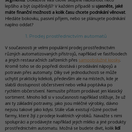
lepšího a být úspěšnější? V každém případě si
ujasněte, jaké
máte finanční možnosti a kolik času chcete podnikání věnovat
.
Hledáte bokovku, pasivní příjem, nebo se plánujete podnikání
naplno oddat?
1. Prodej prostřednictvím automatů
V současnosti je velmi populární prodej prostřednictvím
různých automatizovaných přístrojů, například ve fastfoodech
a jiných restauračních zařízeních přes
samoobslužné kiosky
.
Kromě toho se do popředí dostává i prodávání nápojů a
potravin přes automaty. Díky své jednoduchosti se může
uchytit prakticky kdekoli, především ale na místech, kde je
slabší dostupnost občerstvení nebo velká poptávka po
rychlém občerstvení. Nemusíte přitom prodávat jen klasický
sortiment. Mnoho lidí si v současnosti například stěžuje, že už
ani ty základní potraviny, jako jsou mléčné výrobky, dávno
nejsou takové jako kdysi. Stále však existují různé poctivé
farmy, které žijí z prodeje kvalitních výrobků. Navažte s nimi
spolupráci a prodávejte například jejich mléko a jiné produkty
prostřednictvím automatu. Možná se budete divit, kolik
lidí