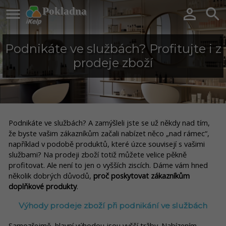

Pokladna


Podnikáte ve službách? Profitujte i z
prodeje zboží
Podnikáte ve službách? A zamýšleli jste se už někdy nad tím,
že byste vašim zákazníkům začali nabízet něco „nad rámec“,
například v podobě produktů, které úzce souvisejí s vašimi
službami? Na prodeji zboží totiž můžete velice pěkně
profitovat. Ale není to jen o vyšších ziscích. Dáme vám hned
několik dobrých důvodů,
proč poskytovat zákazníkům
doplňkové produkty
.
Výhody prodeje zboží při podnikání ve službách
Samozřejmě, hlavní výhodou jsou vyšší tržby. Nabízením