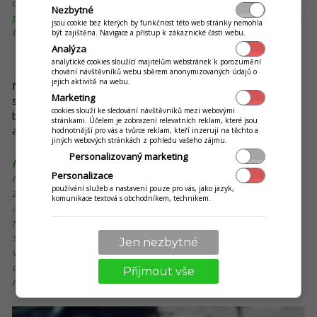
osobně. Po několika návštěvách si možná uvědomí, že
Nezbytné
prostory fitness centra vypadají opravdu dobře a na základě
jsou cookie bez kterých by funkčnost této web stránky nemohla
toho začnou v daném fitku také cvičit.
být zajištěna. Navigace a přístup k zákaznické části webu.
Analýza
4. Vyšší konkurenceschopnost
analytické cookies sloužící majitelům webstránek k porozumění
chování návštěvníků webu sběrem anonymizovaných údajů o
jejich aktivitě na webu.
Nabízením doplňkového zboží ke službám, které poskytujete,
Marketing
se dokážete odlišit od vaší konkurence. Pro vaše zákazníky
cookies slouží ke sledování návštěvníků mezi webovými
budete představovat
komplexní řešení
. Nedáte jim tak
stránkami. Účelem je zobrazení relevatních reklam, které jsou
absolutně žádný důvod k tomu, aby uvažovali nad změnou.
hodnotnější pro vás a tvůrce reklam, kteří inzerují na těchto a
jiných webových stránkách z pohledu vašeho zájmu.
Personalizovaný marketing
Příklad:
Provozujete autoservis nebo servis kol? Zajišťování
Personalizace
náhradních dílů je v takovém případě nezbytností. Vašim
používání služeb a nastavení pouze pro vás, jako jazyk,
zákazníkům ale můžete poskytnout i něco navíc. Co takhle
komunikace textová s obchodníkem, technikem.
autolékárnička nebo autokosmetika v případě autoservisů,
nebo přilby a láhve v rámci cykloservisů? Samozřejmě,
sortiment může být podstatně širší. Jde o to, že se v očích
Jen nezbytné
vašich zákazníků stanete komplexním řešením. Když půjde
o jejich auto, resp. kolo a doplňky k němu, automaticky
Přijmout vše
navštíví vás.