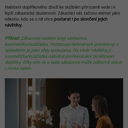
Nabízení doplňkového zboží ke službám přirozeně vede i k
lepší zákaznické zkušenosti. Zákazníci vás začnou vnímat jako
někoho, kdo se o ně chce
postarat i po skončení jejich
návštěvy
.
Příklad:
Zákaznice navštíví svoji oblíbenou
kosmetičku/vizážistku. Podstoupí dohodnuté procedury, s
výsledkem je jako vždy spokojena. Na závěr návštěvy jí
kosmetička/vizážistka nabídne profesionální zkrášlovací
doplňky. Díky nim se o sebe zákaznice může odborně starat
i mimo salon.