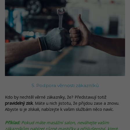
5. Podpora věrnosti zákazníků
Kdo by nechtěl věrné zákazníky, že? Představují totiž
pravidelný zisk
. Máte u nich jistotu, že přijdou zase a znovu.
Abyste si je získali, nabízejte k vašim službám něco navíc.
Příklad:
Pokud máte masážní salon, neváhejte vašim
zákazníkům nabízet různé mastičky a příslušenství, které