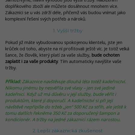
doplňkového zboží ale můžete dosáhnout mnohem více.
Zákazníci se u vás zdrží déle, přičemž vás budou vnímat jako
komplexní řešení svých potřeb a nároků.
1. Vyšší tržby
Pokud již máte vybudovanou spokojenou klientelu, jste jen
krůček od toho, abyste na ní profitovali ještě víc. Je totiž velká
šance, že člověk, který platí za vaše služby,
bude ochoten
zaplatit i za vaše produkty
. Tím automaticky navýšíte vaše
tržby.
Příklad:
Zákaznice navštěvuje dlouhá léta totéž kadeřnictví.
Nikomu jinému by nesvěřila své vlasy – jen své jediné
kadeřnici. Když už má důvěru v její služby, bude věřit i
produktům, které jí doporučí. A kadeřnictví si při její
návštěvě nepřipíše do tržeb „jen“ 500 Kč za střih, ale ještě k
tomu dalších řekněme 350 Kč za doporučený šampon a
kondicionér. A tržby na jedné zákaznici rázem narostou.
2. Lepší zákaznická zkušenost