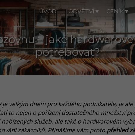
ÚVOD
ODVĚTVÍ
CENÍK
ozovnu – jaké hardwarové
potřebovat?
y
je velkým dnem pro každého podnikatele, je ale 
latí to nejen o pořízení dostatečného množství pr
i nabízených služeb, ale také o hardwarovém vybav
uhování zákazníků. Přinášíme vám proto
přehled z