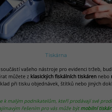
Tiskárna
 součástí vašeho nástroje pro evidenci tržeb, bu
bírat můžete z
klasických fiskálních tiskáren
nebo
íklad při tisku objednávek, štítků nebo jiných dok
e k malým podnikatelům, kteří prodávají své produ
 zajímavým řešením pro vás může být
mobilní tiskár