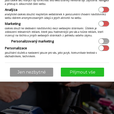
jsou cookie bez kterých by funkčnost této web stránky nemohla být zajištěna. Navigace
, zda využijete
mobilní platební terminál
, nebo si
a přístup k zákaznické části webu.
. Zatímco v restauracích mohou zákazníci i číšníci
Analýza
analytické cookies sloužící majitelům webstránek k porozumění chování návštěvníků
lu, v potravinách, knihkupectvích a jiných obchodec
webu sběrem anonymizovaných údajů o jejich aktivitě na webu.
Marketing
.
cookies slouží ke sledování návštěvníků mezi webovými stránkami. Účelem je
zobrazení relevatních reklam, které jsou hodnotnější pro vás a tvůrce reklam, kteří
inzerují na těchto a jiných webových stránkách z pohledu vašeho zájmu.
Personalizovaný marketing
Personalizace
používání služeb a nastavení pouze pro vás, jako jazyk, komunikace textová s
obchodníkem, technikem.
Jen nezbytné
Přijmout vše