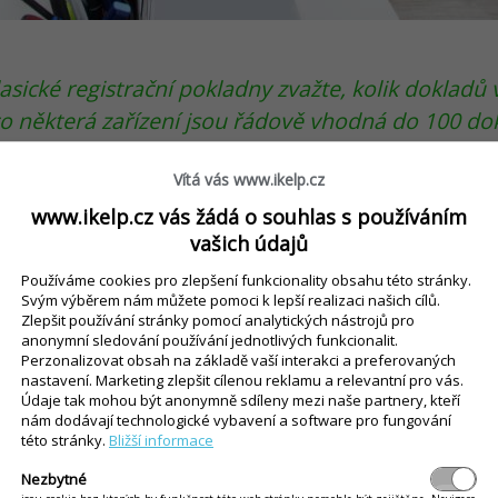
asické registrační pokladny zvažte, kolik dokladů
o některá zařízení jsou řádově vhodná do 100 do
působena větší vytíženosti. V rámci volby pokladn
Vítá vás www.ikelp.cz
ce vám dodavatel dokáže poskytnout (sledování s
ích systémů atd.).
www.ikelp.cz vás žádá o souhlas s používáním
vašich údajů
Platební terminál
Používáme cookies pro zlepšení funkcionality obsahu této stránky.
Svým výběrem nám můžete pomoci k lepší realizaci našich cílů.
Zlepšit používání stránky pomocí analytických nástrojů pro
 více lidí uprednostňuje platbu kartou
nebo mobil
anonymní sledování používání jednotlivých funkcionalit.
Perzonalizovat obsah na základě vaší interakci a preferovaných
a se platební terminál nevyplatí i vám. Chcete př
nastavení. Marketing zlepšit cílenou reklamu a relevantní pro vás.
ákazníkům možnost výběru, že? Nemusíte se přito
Údaje tak mohou být anonymně sdíleny mezi naše partnery, kteří
nám dodávají technologické vybavení a software pro fungování
ály
zaručují
bezpečnost transakcí
.
této stránky.
Bližší informace
Nezbytné