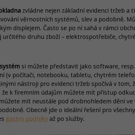
okladna
zvládne nejen základní evidenci tržeb a t
avování věrnostních systémů, slev a podobně. M
elkým displejem. Často se po ní sahá v rámci obch
ej určitého druhu zboží – elektrospotřebiče, chytr
 systém
si můžete představit jako software, resp. 
 (v počítači, notebooku, tabletu, chytrém telefon
 jinými nástroji pro evidenci tržeb spočívá v tom,
 že k firemním údajům můžete mít přístup odkud
 můžete mít neustále pod drobnohledem dění ve
podobně. Obecně jde o ideální řešení pro všechn
es
gastro podniky
až po služby.