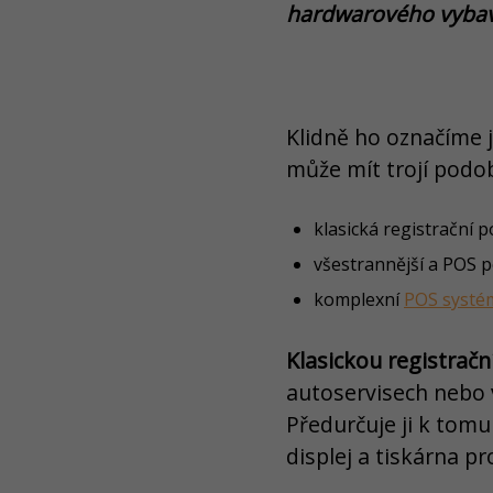
hardwarového vyba
Klidně ho označíme 
může mít trojí podo
klasická registrační 
všestrannější a POS 
komplexní
POS systé
Klasickou registrač
autoservisech nebo 
Předurčuje ji k tomu
displej a tiskárna pr