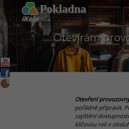
Pokladna
Otevírám prov
Otevření provozovn
pořádně připravit. P
zajištění dostupnost
klíčovou roli v obsl