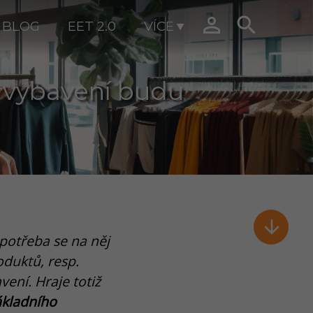


BLOG
EET 2.0
VÍCE
 vybavení budu

potřeba se na něj
oduktů, resp.
ení. Hraje totiž
ákladního