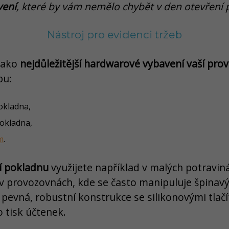
vení
, které by vám nemělo chybět v den otevření
Nástroj pro evidenci tržeb
jako
nejdůležitější hardwarové vybavení vaší pro
bu:
pokladna,
pokladna,
m
.
ní pokladnu
využijete například v malých potravin
v provozovnách, kde se často manipuluje špina
 pevná, robustní konstrukce se silikonovými tlačí
o tisk účtenek.