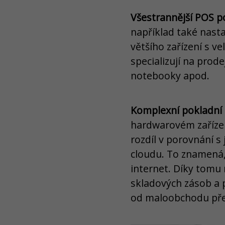
Všestrannější POS p
například také nast
většího zařízení s v
specializují na prod
notebooky apod.
Komplexní pokladní
hardwarovém zařízení
rozdíl v porovnání s
cloudu. To znamená,
internet. Díky tomu
skladových zásob a 
od maloobchodu př