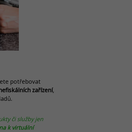
dete potřebovat
nefiskálních zařízení
,
ladů.
kty či služby jen
na k virtuální