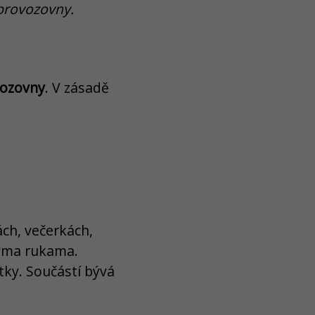
 provozovny.
vozovny
. V zásadě
ách, večerkách,
výma rukama.
tky. Součástí bývá