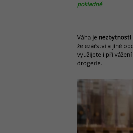
pokladně
.
Váha je
nezbytností 
železářství a jiné o
využijete i při váže
drogerie.