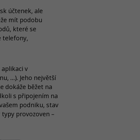
isk účtenek, ale
ůže mít podobu
odů, které se
é telefony,
aplikaci v
u, …). Jeho největší
 že dokáže běžet na
koli s připojením na
 vašem podniku, stav
y typy provozoven –