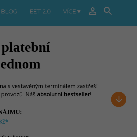


BLOG
EET 2.0
VÍCE
platební
 jednom
na s vestavěným terminálem zastřeší
h provozů. Náš
absolutní bestseller
!

NÁJMU:
Kč*