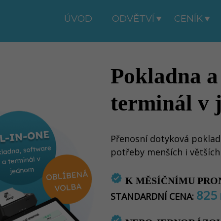
ÚVOD
ODVĚTVÍ
CENÍK
Pokladna a
terminál v
Přenosní dotyková poklad
potřeby menších i většíc
verified
K MĚSÍČNÍMU PRO
825
STANDARDNÍ CENA:
verified