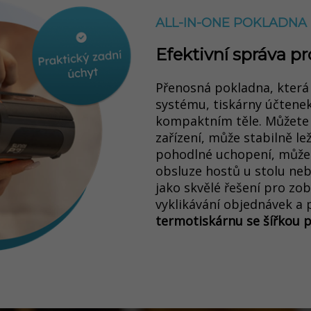
ALL-IN-ONE POKLADNA
Efektivní správa p
Přenosná pokladna, která
systému, tiskárny účtene
kompaktním těle. M
ůžete
zařízení, může stabilně lež
pohodlné uchopení, může s
obsluze hostů u stolu neb
jako skvělé řešení pro zo
vyklikávání objednávek a 
termotiskárnu se šířkou