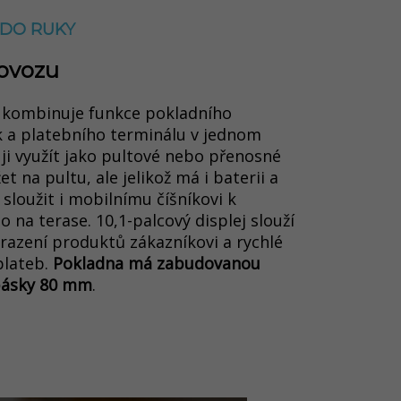
 DO RUKY
rovozu
 kombinuje funkce pokladního
k a platebního terminálu v jednom
 ji využít jako pultové nebo přenosné
et na pultu, ale jelikož má i baterii a
loužit i mobilnímu číšníkovi k
o na terase
. 10,1-palcový displej slouží
brazení produktů zákazníkovi a rychlé
plateb.
Pokladna má zabudovanou
 pásky 80 mm
.