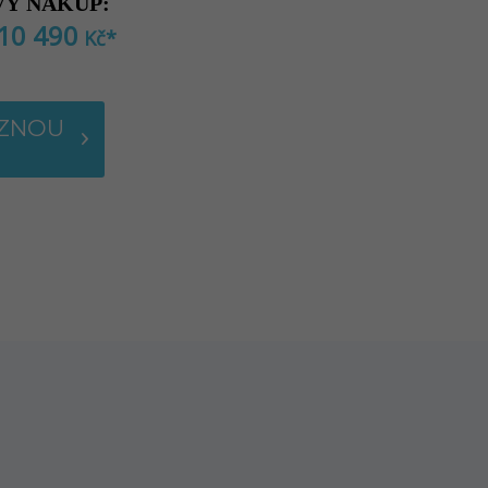
Ý NÁKUP:
10 490
Kč
*
AZNOU