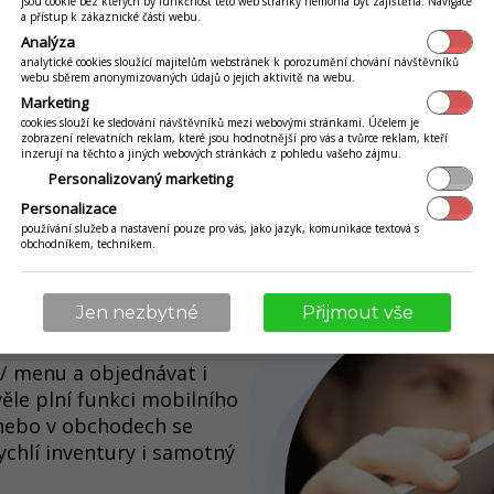
jsou cookie bez kterých by funkčnost této web stránky nemohla být zajištěna. Navigace
a přístup k zákaznické části webu.
Analýza
analytické cookies sloužící majitelům webstránek k porozumění chování návštěvníků
webu sběrem anonymizovaných údajů o jejich aktivitě na webu.
Marketing
cookies slouží ke sledování návštěvníků mezi webovými stránkami. Účelem je
zobrazení relevatních reklam, které jsou hodnotnější pro vás a tvůrce reklam, kteří
inzerují na těchto a jiných webových stránkách z pohledu vašeho zájmu.
Personalizovaný marketing
Personalizace
používání služeb a nastavení pouze pro vás, jako jazyk, komunikace textová s
obchodníkem, technikem.
ELKOOBCHOD
Jen nezbytné
Přijmout vše
/ menu a objednávat i
kvěle plní funkci mobilního
u nebo v obchodech se
chlí inventury i samotný