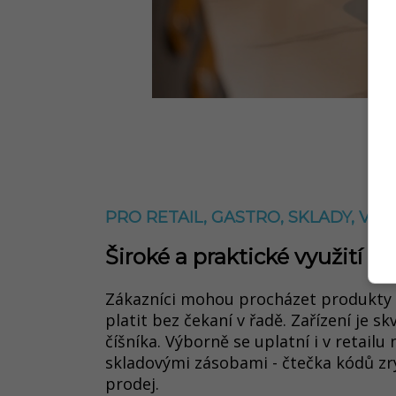
PRO RETAIL, GASTRO, SKLADY, V
Široké a praktické využití
Zákazníci mohou procházet produkty 
platit bez čekaní v řadě. Zařízení je s
číšníka. Výborně se uplatní i v retail
skladovými zásobami - čtečka kódů zry
prodej.