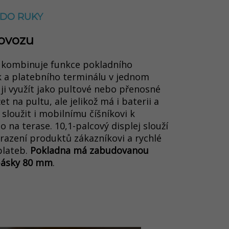
 DO RUKY
rovozu
 kombinuje funkce pokladního
k a platebního terminálu v jednom
 ji využít jako pultové nebo přenosné
et na pultu, ale jelikož má i baterii a
loužit i mobilnímu číšníkovi k
o na terase
. 10,1-palcový displej slouží
brazení produktů zákazníkovi a rychlé
plateb.
Pokladna má zabudovanou
 pásky 80 mm
.