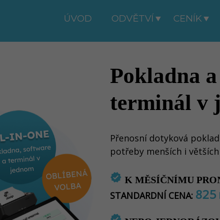
ÚVOD
ODVĚTVÍ
CENÍK
Pokladna a
terminál v
Přenosní dotyková poklad
potřeby menších i většíc
verified
K MĚSÍČNÍMU PRO
825
STANDARDNÍ CENA:
verified