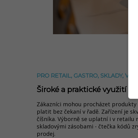
PRO RETAIL, GASTRO, SKLADY, V
Široké a praktické využití
Zákazníci mohou procházet produkty 
platit bez čekaní v řadě. Zařízení je s
číšníka. Výborně se uplatní i v retail
skladovými zásobami - čtečka kódů zry
prodej.