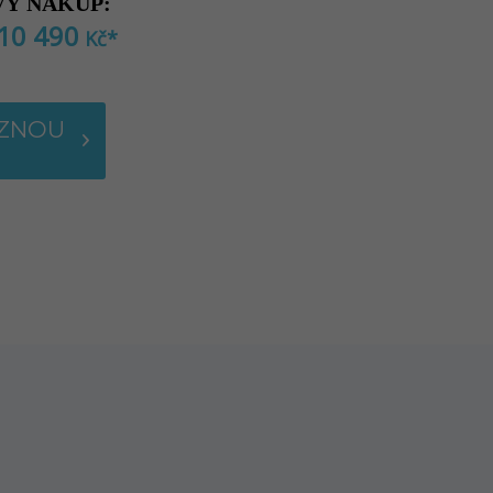
Ý NÁKUP:
10 490
Kč
*
AZNOU