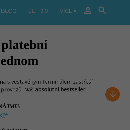


BLOG
EET 2.0
VÍCE
platební
 jednom
na s vestavěným terminálem zastřeší
h provozů. Náš
absolutní bestseller
!

NÁJMU:
Kč*