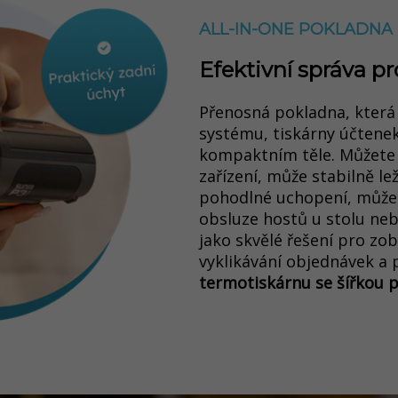
ALL-IN-ONE POKLADNA
Efektivní správa p
Přenosná pokladna, která
systému, tiskárny účtene
kompaktním těle. M
ůžete
zařízení, může stabilně lež
pohodlné uchopení, může s
obsluze hostů u stolu neb
jako skvělé řešení pro zo
vyklikávání objednávek a 
termotiskárnu se šířkou