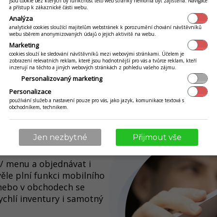
jsou cookie bez kterých by funkčnost této web stránky nemohla být zajištěna. Navigace
a přístup k zákaznické části webu.
Analýza
analytické cookies sloužící majitelům webstránek k porozumění chování návštěvníků
webu sběrem anonymizovaných údajů o jejich aktivitě na webu.
Marketing
cookies slouží ke sledování návštěvníků mezi webovými stránkami. Účelem je
zobrazení relevatních reklam, které jsou hodnotnější pro vás a tvůrce reklam, kteří
inzerují na těchto a jiných webových stránkách z pohledu vašeho zájmu.
Personalizovaný marketing
Personalizace
používání služeb a nastavení pouze pro vás, jako jazyk, komunikace textová s
obchodníkem, technikem.
ELKOOBCHOD
Jen nezbytné
Přijmout vše
/ menu a objednávat i
kvěle plní funkci mobilního
u nebo v obchodech se
chlí inventury i samotný