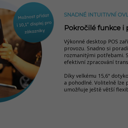
SNADNÉ INTUITIVNÍ OV
Pokročilé funkce i 
Výkonné desktop POS zaříz
provozu. Snadno si porad
rozmanitými potřebami. Spo
efektivní zpracování trans
Díky velkému 15,6" dotyko
a pohodlné. Volitelně lze p
umožňuje ještě větší flexi