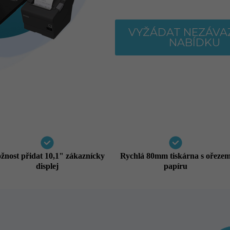
VYŽÁDAT NEZÁV
NABÍDKU
žnost přidat 10,1" zákaznícky
Rychlá 80mm tiskárna s ořeze
displej
papíru