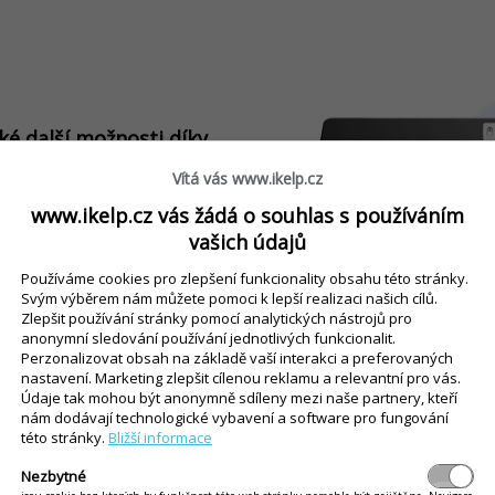
é další možnosti díky
e o pokladní zásuvku,
Vítá vás www.ikelp.cz
é ovládání a správu
www.ikelp.cz vás žádá o souhlas s používáním
Dalším užitečným doplňkem
vašich údajů
n zrychluje obsluhu
kých chyb a zlepšuje
Používáme cookies pro zlepšení funkcionality obsahu této stránky.
Svým výběrem nám můžete pomoci k lepší realizaci našich cílů.
Zlepšit používání stránky pomocí analytických nástrojů pro
anonymní sledování používání jednotlivých funkcionalit.
Perzonalizovat obsah na základě vaší interakci a preferovaných
nastavení. Marketing zlepšit cílenou reklamu a relevantní pro vás.
Údaje tak mohou být anonymně sdíleny mezi naše partnery, kteří
nám dodávají technologické vybavení a software pro fungování
této stránky.
Bližší informace
Nezbytné