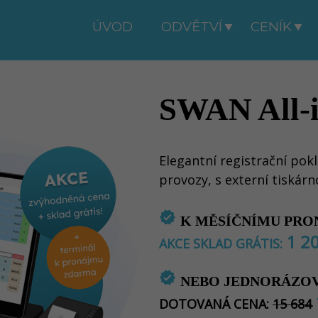
ÚVOD
ODVĚTVÍ
CENÍK
SWAN All-i
Elegantní registrační pok
provozy, s externí tiskár
verified
K MĚSÍČNÍMU PRO
1 2
AKCE SKLAD GRÁTIS:
verified
NEBO JEDNORÁZOV
DOTOVANÁ CENA:
15 684