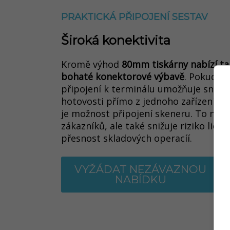
PRAKTICKÁ PŘIPOJENÍ SESTAV
Široká konektivita
Kromě výhod
80mm tiskárny nabízí tak
bohaté konektorové výbavě
. Pokud jd
připojení k terminálu umožňuje snadn
hotovosti přímo z jednoho zařízení. 
je možnost připojení skeneru. To neje
zákazníků, ale také snižuje riziko lids
přesnost skladových operací
í.
VYŽÁDAT NEZÁVAZNOU
NABÍDKU