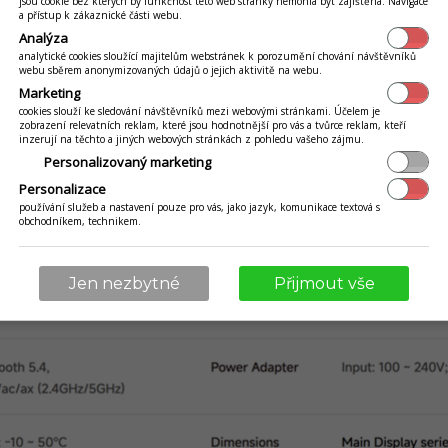
jsou cookie bez kterých by funkčnost této web stránky nemohla být zajištěna. Navigace
a přístup k zákaznické části webu.
Analýza
analytické cookies sloužící majitelům webstránek k porozumění chování návštěvníků
webu sběrem anonymizovaných údajů o jejich aktivitě na webu.
Technické parametry
Marketing
cookies slouží ke sledování návštěvníků mezi webovými stránkami. Účelem je
zobrazení relevatních reklam, které jsou hodnotnější pro vás a tvůrce reklam, kteří
inzerují na těchto a jiných webových stránkách z pohledu vašeho zájmu.
Personalizovaný marketing
Personalizace
používání služeb a nastavení pouze pro vás, jako jazyk, komunikace textová s
obchodníkem, technikem.
Jen nezbytné
Přijmout vše