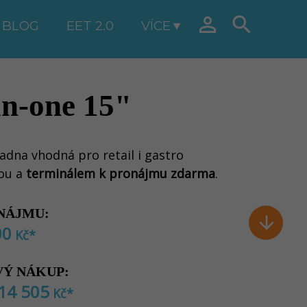


BLOG
EET 2.0
VÍCE
n-one 15"
ladna vhodná pro retail i gastro
nou a
terminálem k pronájmu zdarma
.
NÁJMU:

00
Kč*
Ý NÁKUP:
14 505
Kč
*