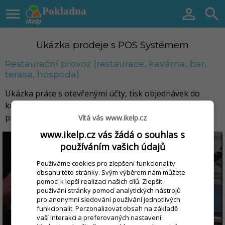

Pokladna


Ukázka prodeje s POS Systémem
Restaurační provoz (restaurace, kavárna, bar,
terasa, hospoda)
Ukázka práce s otevřenými účty, tisk objednávek do
kuchyně – bonovačky a tisk dokladu v restauračním
provozu s POS systémem iKelp Pokladna.
Vítá vás www.ikelp.cz
www.ikelp.cz vás žádá o souhlas s
používáním vašich údajů
Používáme cookies pro zlepšení funkcionality
obsahu této stránky. Svým výběrem nám můžete
pomoci k lepší realizaci našich cílů. Zlepšit
používání stránky pomocí analytických nástrojů
pro anonymní sledování používání jednotlivých
funkcionalit. Perzonalizovat obsah na základě
vaší interakci a preferovaných nastavení.