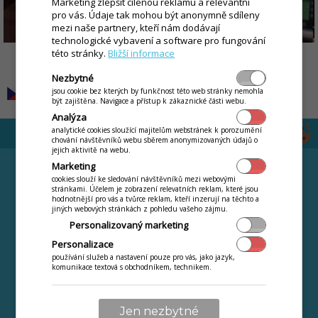
Marketing zlepšit cílenou reklamu a relevantní
pro vás. Údaje tak mohou být anonymně sdíleny
mezi naše partnery, kteří nám dodávají
technologické vybavení a software pro fungování
této stránky.
Bližší informace
by
Jaroslav Orgoň
Nezbytné
jsou cookie bez kterých by funkčnost této web stránky nemohla
být zajištěna. Navigace a přístup k zákaznické části webu.
Analýza
analytické cookies sloužící majitelům webstránek k porozumění
chování návštěvníků webu sběrem anonymizovaných údajů o
jejich aktivitě na webu.
ODVĚTVÍ
CENÍK
Marketing
cookies slouží ke sledování návštěvníků mezi webovými
Maloobchod / retail
Pronájem pokladen
stránkami. Účelem je zobrazení relevatních reklam, které jsou
hodnotnější pro vás a tvůrce reklam, kteří inzerují na těchto a
Gastro provozy
Dotovaný nákup
jiných webových stránkách z pohledu vašeho zájmu.
pokladen
Služby a servisy
Personalizovaný marketing
Chci jen software
Personalizace
Terminál zdarma
používání služeb a nastavení pouze pro vás, jako jazyk,
komunikace textová s obchodníkem, technikem.
Schéma MIF++
Podmínky poskytování
Systémové požadavky
Jen nezbytné