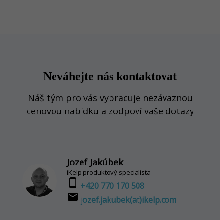
Neváhejte nás kontaktovat
Náš tým pro vás vypracuje nezávaznou
cenovou nabídku a zodpoví vaše dotazy
Jozef Jakúbek
iKelp produktový specialista
phone_android
+420 770 170 508
email
jozef.jakubek(at)ikelp.com