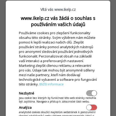
Vítá vás www.ikelp.cz
PRO SLUŽBY
www.ikelp.cz vás žádá o souhlas s
používáním vašich údajů
Používáme cookies pro zlepšení funkcionality
obsahu této stránky. Svým výběrem nám můžete
pomoci k lepší realizaci našich cílů. Zlepšit
používání stránky pomocí analytických nástrojů
pro anonymní sledování používání jednotlivých
funkcionalit. Perzonalizovat obsah na základě
vaší interakci a preferovaných nastavení.
Marketing zlepšit cílenou reklamu a relevantní
pro vás. Údaje tak mohou být anonymně sdíleny
mezi naše partnery, kteří nám dodávají
technologické vybavení a software pro fungování
této stránky.
Bližší informace
Nezbytné
jsou cookie bez kterých by funkčnost této web stránky nemohla
být zajištěna. Navigace a přístup k zákaznické části webu.
Analýza
Vzdálená správa, reporty, rychlý prodej,
analytické cookies sloužící majitelům webstránek k porozumění
chování návštěvníků webu sběrem anonymizovaných údajů o