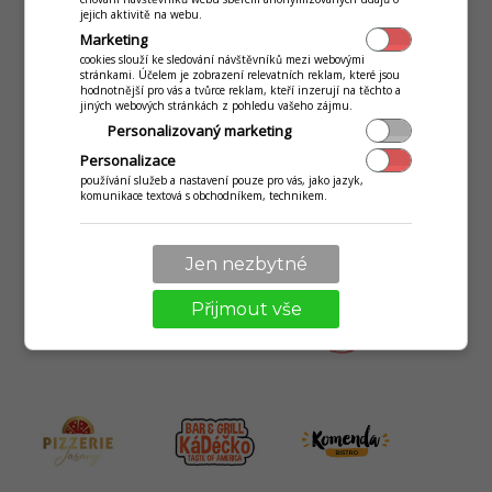
jednoduchá administrativa a další
jejich aktivitě na webu.
Marketing
cookies slouží ke sledování návštěvníků mezi webovými
ZJISTIT VÍCE
stránkami. Účelem je zobrazení relevatních reklam, které jsou
hodnotnější pro vás a tvůrce reklam, kteří inzerují na těchto a
jiných webových stránkách z pohledu vašeho zájmu.
Personalizovaný marketing
Personalizace
používání služeb a nastavení pouze pro vás, jako jazyk,
komunikace textová s obchodníkem, technikem.
20 let zkušeností a tisíce klientů
Jen nezbytné
Přijmout vše