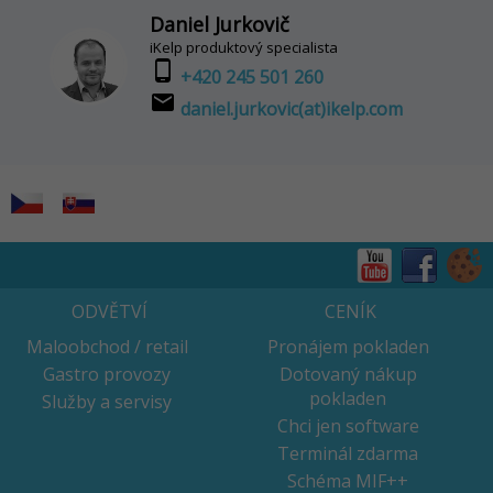
Daniel Jurkovič
iKelp produktový specialista
phone_android
+420 245 501 260
email
daniel.jurkovic(at)ikelp.com
ODVĚTVÍ
CENÍK
Maloobchod / retail
Pronájem pokladen
Gastro provozy
Dotovaný nákup
pokladen
Služby a servisy
Chci jen software
Terminál zdarma
Schéma MIF++