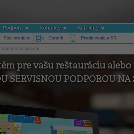
Podpora
Kontakty
Aktuality
Sieť predajní
Cenník
Predajcovia v SR
rstvenie, bufet, drogérie
ém pre vašu reštauráciu alebo
OU SERVISNOU PODPOROU NA