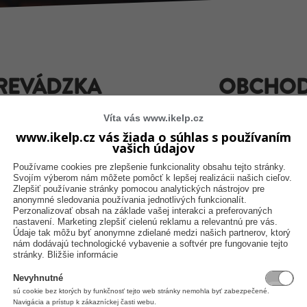
REVÁDZKA
OBCHOD
Víta vás www.ikelp.cz
skotéka, výčap, cukráreň, fitness
potraviny, mäsiarstvo, oblečenie
ss
pre zvieratk
www.ikelp.cz vás žiada o súhlas s používaním
vašich údajov
Používame cookies pre zlepšenie funkcionality obsahu tejto stránky.
Svojím výberom nám môžete pomôcť k lepšej realizácii našich cieľov.
Zlepšiť používanie stránky pomocou analytických nástrojov pre
anonymné sledovania používania jednotlivých funkcionalít.
Perzonalizovať obsah na základe vašej interakci a preferovaných
nastavení. Marketing zlepšiť cielenú reklamu a relevantnú pre vás.
Údaje tak môžu byť anonymne zdielané medzi našich partnerov, ktorý
nám dodávajú technologické vybavenie a softvér pre fungovanie tejto
stránky.
Bližšie informácie
Nevyhnutné
sú cookie bez ktorých by funkčnosť tejto web stránky nemohla byť zabezpečené.
Navigácia a prístup k zákazníckej časti webu.