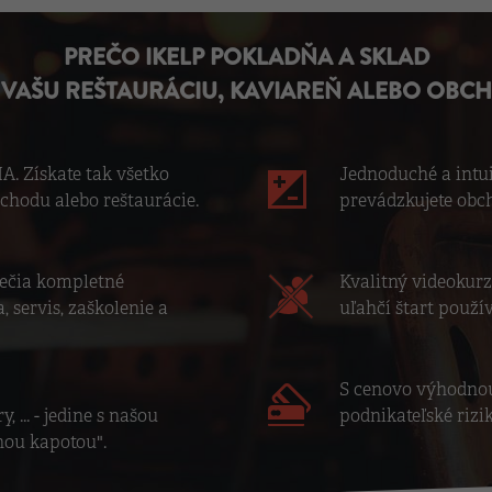
PREČO IKELP POKLADŇA A SKLAD
 VAŠU REŠTAURÁCIU, KAVIAREŇ ALEBO OBC
. Získate tak všetko
Jednoduché a intuit
chodu alebo reštaurácie.
prevádzkujete obch
pečia kompletné
Kvalitný videokur
, servis, zaškolenie a
uľahčí štart použí
S cenovo výhodnou
y, ... - jedine s našou
podnikateľské rizik
nou kapotou".