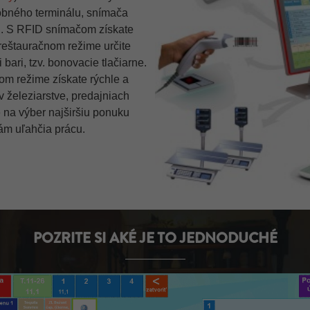
tobného terminálu, snímača
h. S RFID snímačom získate
 reštauračnom režime určite
 bari, tzv. bonovacie tlačiarne.
om režime získate rýchle a
v železiarstve, predajniach
 na výber najširšiu ponuku
vám uľahčia prácu.
POZRITE SI AKÉ JE TO JEDNODUCHÉ