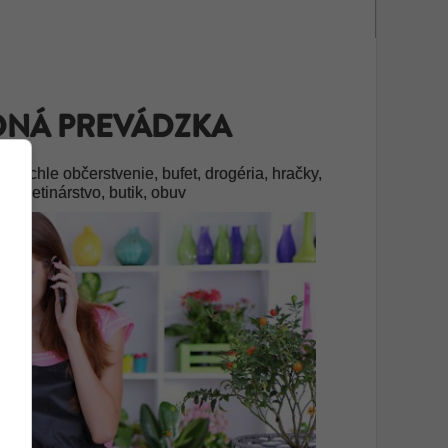
NÁ PREVÁDZKA
, rýchle občerstvenie, bufet, drogéria, hračky,
á, kvetinárstvo, butik, obuv