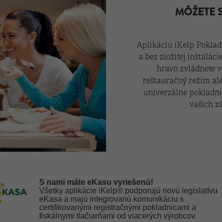
MÔŽETE S
Aplikáciu iKelp Poklad
a bez zložitej inštalá
hravo zvládnete v
reštauračný režim al
univerzálne pokladni
vašich zá
S nami máte eKasu vyriešenú!
Všetky aplikácie iKelp® podporujú novú legislatívu
eKasa a majú integrovanú komunikáciu s
certifikovanými registračnými pokladnicami a
fiskálnymi tlačiarňami od viacerých výrobcov.