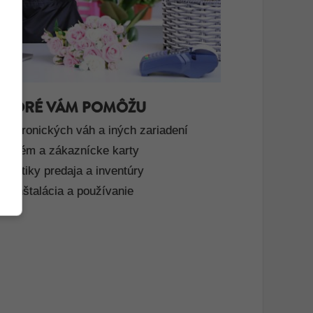
 KTORÉ VÁM POMÔŽU
lektronických váh a iných zariadení
systém a zákaznícke karty
atistiky predaja a inventúry
á inštalácia a používanie