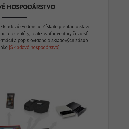
VÉ HOSPODÁRSTVO
j skladovú evidenciu. Získate prehľad o stave
u a receptúry, realizovať inventúry či viesť
formácií a popis evidencie skladových zásob
ránke
[Skladové hospodárstvo]