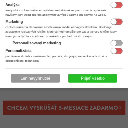
Analýza
analytické cookies slúžiace majiteľom webstránok na porozumenie správania
návštevníkov webu zberom anonymizovaných údajov o ich aktivite na webe.
Marketing
cookies slúžia na sledovanie návštevníkov medzi webovými stránkami. Účelom je
zobrazenie relevatných reklám, ktoré sú hodnotnejšie pre vás a tvorcov reklám, ktorý
inzerujú na týchto a iných web stránkach z pohľadu vášho záujmu.
PRE VÁS
FUNKCIE,
Personalizovaný marketing
Personalizácia
účtovanie na osoby
Podpora snímačov, e
používanie služieb a nastavení len pre vás, ako jazyk, komunikácia textová s
 alebo pri bare
Vernostný 
obchodníkom, technikom.
ncia alkoholu
Prehľadné št
d kontrolou
Jednoduch
Len nevyhnutné
Prijať všetko
CHCEM VYSKÚŠAŤ 3-MESIACE ZADARMO