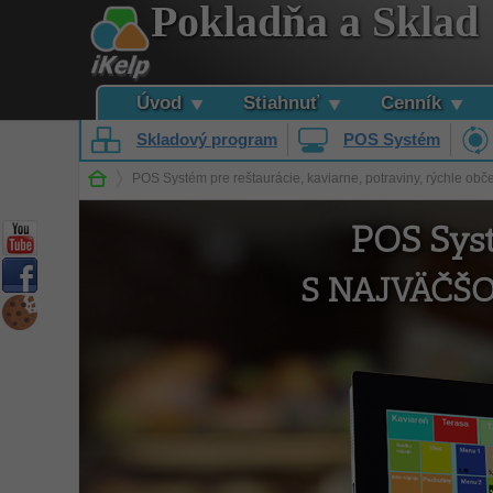
Pokladňa a Sklad
Úvod
Stiahnuť
Cenník
Skladový program
POS Systém
POS Systém pre reštaurácie, kaviarne, potraviny, rýchle obče
POS Syst
S NAJVÄČŠ