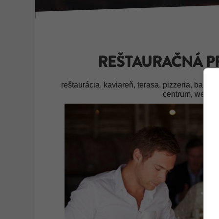
REŠTAURAČNÁ P
reštaurácia, kaviareň, terasa, pizzeria, bar, di
centrum, wellne