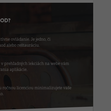
HOD?
ívne ovládanie. Je jedno, či
od alebo reštauráciu.
z v prehľadných lekciách na webe vám
vania aplikácie.
 ročnou licenciou minimalizujete vaše
o.