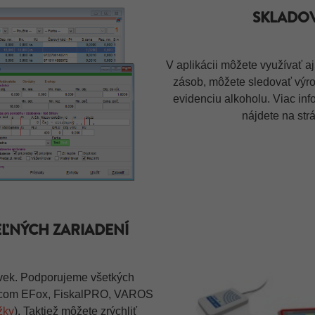
SKLADO
V aplikácii môžete využívať a
zásob, môžete sledovať výrob
evidenciu alkoholu. Viac in
nájdete na st
EĽNÝCH ZARIADENÍ
oľvek. Podporujeme všetkých
 Elcom EFox, FiskalPRO, VAROS
žky
). Taktiež môžete zrýchliť