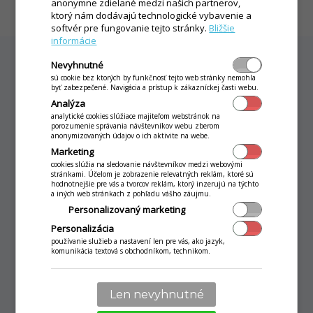
anonymne zdielané medzi našich partnerov,
ktorý nám dodávajú technologické vybavenie a
softvér pre fungovanie tejto stránky.
Bližšie
informácie
Nevyhnutné
sú cookie bez ktorých by funkčnosť tejto web stránky nemohla
byť zabezpečené. Navigácia a prístup k zákazníckej časti webu.
Neváhajte nás kontaktovať
Analýza
analytické cookies slúžiace majiteľom webstránok na
Náš tím pre vás vypracuje nezáväznú cenovú
porozumenie správania návštevníkov webu zberom
anonymizovaných údajov o ich aktivite na webe.
ponuku a zodpovie vaše otázky
Marketing
cookies slúžia na sledovanie návštevníkov medzi webovými
stránkami. Účelom je zobrazenie relevatných reklám, ktoré sú
hodnotnejšie pre vás a tvorcov reklám, ktorý inzerujú na týchto
a iných web stránkach z pohľadu vášho záujmu.
Personalizovaný marketing
Lukáš Masliš
Personalizácia
iKelp produktový špecialista
používanie služieb a nastavení len pre vás, ako jazyk,
phone_android
+421 948 093 766
komunikácia textová s obchodníkom, technikom.
email
lukas.maslis(at)ikelp.com
Len nevyhnutné