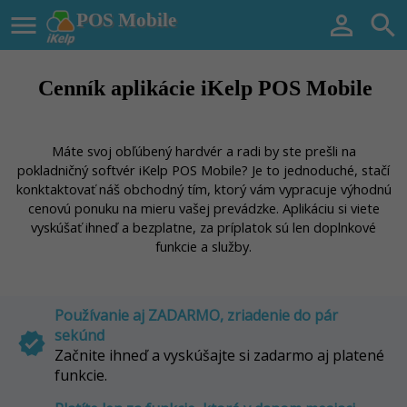

POS Mobile


Cenník aplikácie iKelp POS Mobile
Máte svoj obľúbený hardvér a radi by ste prešli na
pokladničný softvér iKelp POS Mobile? Je to jednoduché, stačí
konktaktovať náš obchodný tím, ktorý vám vypracuje výhodnú
cenovú ponuku na mieru vašej prevádzke. Aplikáciu si viete
vyskúšať ihneď a bezplatne, za príplatok sú len doplnkové
funkcie a služby.
Používanie aj ZADARMO, zriadenie do pár
sekúnd
verified
Začnite ihneď a vyskúšajte si zadarmo aj platené
funkcie.