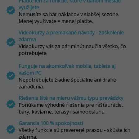
Platíte len za funkcie, ktoré v danom mesiaci
využijete
verified
Nemusíte sa báť nákladov v slabšej sezóne.
Menej využívate = menej platíte.
Videokurzy a premakané návody - zaškolenie
zdarma
verified
Videokurzy vás za pár minút naučia všetko, čo
potrebujete.
Funguje na akomkoľvek mobile, tablete aj
vašom PC
verified
Nepotrebujete žiadne špeciálne ani drahé
zariadenia.
Riešenia šité na mieru vášmu typu prevádzky
verified
Ponúkame výhodné riešenia pre reštaurácie,
bary, kaviarne, terasy i samoobsluhu.
Garancia 100 % spokojnosti
verified
Všetky funkcie sú preverené praxou - skúste ich
zdarma.