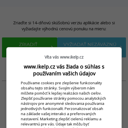
Zriaďte si 14-dňovú skúšobnú verziu aplikácie alebo si
vyžiadajte výhodnú cenovú ponuku na mieru:
ZRIADIŤ
VYŽIADAŤ NEZÁVÄZNÚ
IKELP POS MOBILE
PONUKU
Víta vás www.ikelp.cz
www.ikelp.cz vás žiada o súhlas s
používaním vašich údajov
Používame cookies pre zlepšenie funkcionality
obsahu tejto stránky. Svojím výberom nám
môžete pomôcť k lepšej realizácii našich cieľov.
Zlepšiť používanie stránky pomocou analytických
Platené funkcie a služby sú účtované z vášho kreditu, ktorý si
nástrojov pre anonymné sledovania používania
dobijete formou zvýhodnených balíčkov. Kompletný cenník a
jednotlivých funkcionalít. Perzonalizovať obsah
na základe vašej interakci a preferovaných
zoznam doplnkových služieb nájdete na
Kompletný cenník a
nastavení. Marketing zlepšiť cielenú reklamu a
doplnkové služby pre iKelp POS Mobile
.
relevantnú pre vás. Údaje tak môžu byť