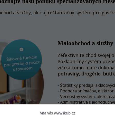
oznajte našu ponuku špecializovaných rieš
chod a služby, ako aj reštauračný systém pre gastr
Maloobchod a služby
Zefektívnite chod svojej
Pokladničný systém prepoj
vďaka čomu máte dokonal
potraviny, drogérie, buti
- Štatistiky predaja, skladový
- Podpora snímačov, elektron
- Vernostný systém, akcie a z
- Administratíva s jednoduch
Víta vás www.ikelp.cz
Prejsť na stránku pre ma