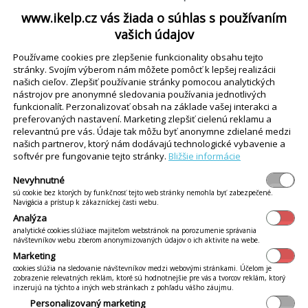
www.ikelp.cz vás žiada o súhlas s používaním
vašich údajov
Používame cookies pre zlepšenie funkcionality obsahu tejto
stránky. Svojím výberom nám môžete pomôcť k lepšej realizácii
našich cieľov. Zlepšiť používanie stránky pomocou analytických
nástrojov pre anonymné sledovania používania jednotlivých
funkcionalít. Perzonalizovať obsah na základe vašej interakci a
preferovaných nastavení. Marketing zlepšiť cielenú reklamu a
relevantnú pre vás. Údaje tak môžu byť anonymne zdielané medzi
našich partnerov, ktorý nám dodávajú technologické vybavenie a
aviarne, bary, terasy a
softvér pre fungovanie tejto stránky.
Bližšie informácie
etailu, zastreší potreby
Nevyhnutné
 i financie, ale aj
sú cookie bez ktorých by funkčnosť tejto web stránky nemohla byť zabezpečené.
ľadajú rýchle a
Navigácia a prístup k zákazníckej časti webu.
Analýza
analytické cookies slúžiace majiteľom webstránok na porozumenie správania
návštevníkov webu zberom anonymizovaných údajov o ich aktivite na webe.
ódom
Marketing
cookies slúžia na sledovanie návštevníkov medzi webovými stránkami. Účelom je
y
zobrazenie relevatných reklám, ktoré sú hodnotnejšie pre vás a tvorcov reklám, ktorý
inzerujú na týchto a iných web stránkach z pohľadu vášho záujmu.
k
Personalizovaný marketing