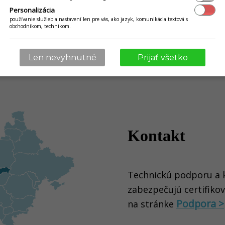
Personalizácia
y >
používanie služieb a nastavení len pre vás, ako jazyk, komunikácia textová s
obchodníkom, technikom.
Len nevyhnutné
Prijať všetko
Kontakt
Technickú podporu a k
zabezpečujú certifikova
Podpora >
na stránke