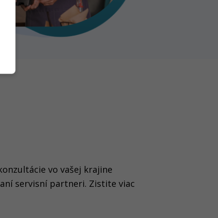
onzultácie vo vašej krajine
ní servisní partneri. Zistite viac