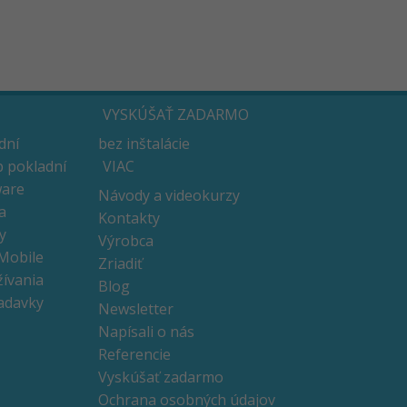
VYSKÚŠAŤ ZADARMO
dní
bez inštalácie
 pokladní
VIAC
ware
Návody a videokurzy
a
Kontakty
y
Výrobca
 Mobile
Zriadiť
ívania
Blog
adavky
Newsletter
Napísali o nás
Referencie
Vyskúšať zadarmo
Ochrana osobných údajov