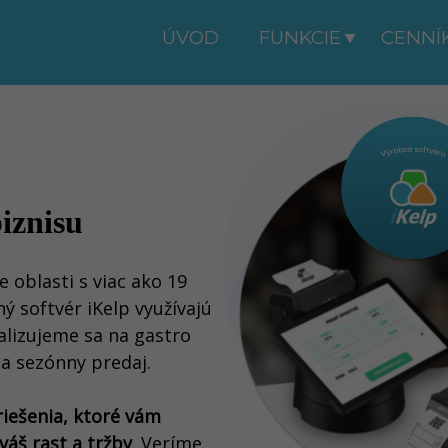
ÚVOD
FUNKCIE
CENNÍ
biznisu
 oblasti s viac ako 19
 softvér iKelp využívajú
ializujeme sa na gastro
a sezónny predaj.
iešenia, ktoré vám
váš rast a tržby
.
Veríme,