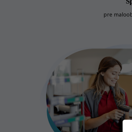
Sp
pre maloob