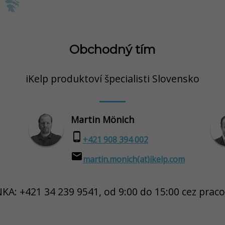
Obchodný tím
iKelp produktoví špecialisti Slovensko
Martin Mönich
phone_android
+421 908 394 002
email
martin.monich(at)ikelp.com
KA: +421 34 239 9541, od 9:00 do 15:00 cez praco