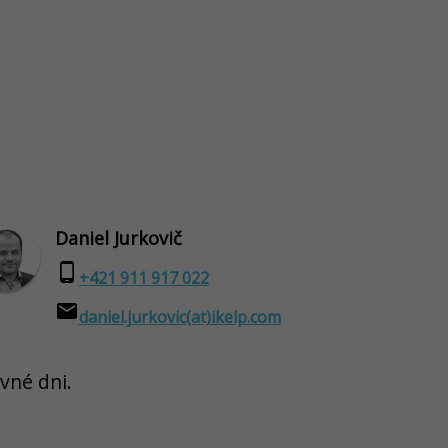
Daniel Jurkovič
phone_android
+421 911 917 022
email
daniel.jurkovic(at)ikelp.com
vné dni.