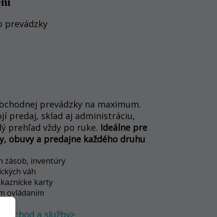
ení
o prevádzky
 obchodnej prevádzky na maximum.
í predaj, sklad aj administráciu,
ý prehľad vždy po ruke.
Ideálne pre
ky, obuvy a predajne každého druhu
ch zásob, inventúry
ických váh
ákaznícke karty
ým ovládaním
loobchod a služby>