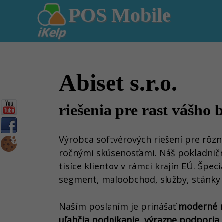
POS Mobile
Abiset s.r.o.
riešenia pre rast vášho 
Výrobca softvérových riešení pre rôzne
ročnými skúsenosťami. Náš pokladničný
tisíce klientov v rámci krajín EÚ. Špec
segment, maloobchod, služby, stánky 
Naším poslaním je prinášať
moderné r
uľahčia podnikanie, výrazne podporia 