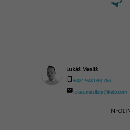
Lukáš Masliš
phone_android
+421 948 093 766
email
lukas.maslis(at)ikelp.com
INFOLIN