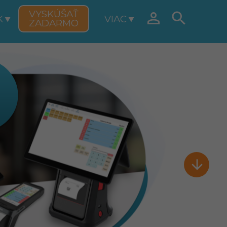
VYSKÚŠAŤ


K
VIAC
ZADARMO
