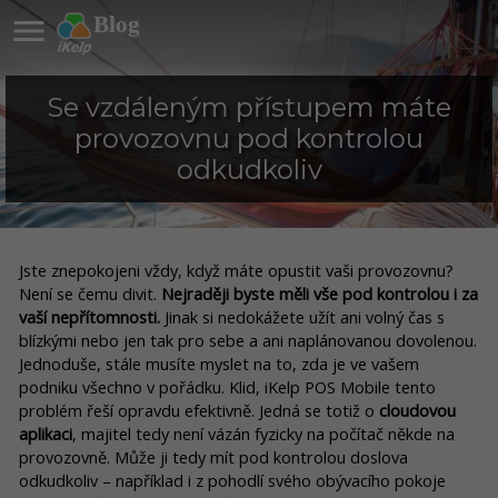

Blog
Se vzdáleným přístupem máte
provozovnu pod kontrolou
odkudkoliv
Jste znepokojeni vždy, když máte opustit vaši provozovnu?
Není se čemu divit.
Nejraději byste měli vše pod kontrolou i za
vaší nepřítomnosti.
Jinak si nedokážete užít ani volný čas s
blízkými nebo jen tak pro sebe a ani naplánovanou dovolenou.
Jednoduše, stále musíte myslet na to, zda je ve vašem
podniku všechno v pořádku. Klid, iKelp POS Mobile tento
problém řeší opravdu efektivně. Jedná se totiž o
cloudovou
aplikaci
, majitel tedy není vázán fyzicky na počítač někde na
provozovně. Může ji tedy mít pod kontrolou doslova
odkudkoliv – například i z pohodlí svého obývacího pokoje