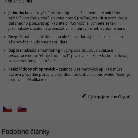
některé z nich:
Jednoduchost
– když náhodou dojde k nečekanému technickému
selhání v podniku, stačí jen koupit nový počítač, otevřít si prohlížeč a
dál snadno používat aplikaci iKelp POS Mobile. Vyhnete se tak
jakémukoliv složitému přeinstalování, nahrávání nebo zálohování dat.
Bezpečnost
– jelikož data jsou uložena v datových centrech a jsou
zálohována, nikdy o ně nepřijdete.
Úspora nákladů a monitoring
– v případě cloudové aplikace
restaurace nepotřebuje žádného IT pracovníka, který by kontroloval,
zda server funguje správně.
Reakční doby při opravách
– zatímco u serverových aplikací může
oprava případné poruchy trvat dlouhou dobu, u cloudového řešení je
to otázka několika minut.
by
Ing. Jaroslav Orgoň
Podobné články