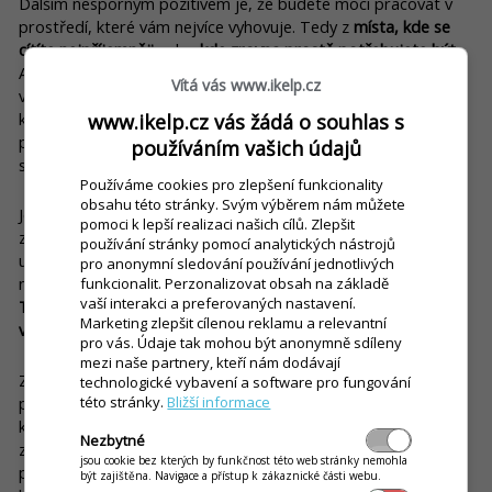
Dalším nesporným pozitivem je, že budete moci pracovat v
prostředí, které vám nejvíce vyhovuje. Tedy z
místa, kde se
cítíte nejpříjemněji
nebo
kde zrovna prostě potřebujete být
.
Ať už je to v obývacím pokoji, na dovolené, nebo někde jinde,
Vítá vás www.ikelp.cz
vaše podnikání můžete mít pod drobnohledem opravdu
kdekoliv a kdykoliv. Nemluvě o tom, že ty nejlepší
www.ikelp.cz vás žádá o souhlas s
podnikatelské nápady často podněcuje právě „únik“ ze
používáním vašich údajů
standardního pracovního prostředí.
Používáme cookies pro zlepšení funkcionality
obsahu této stránky. Svým výběrem nám můžete
Jednoduše, veškerou „nudnou administrativu“, jako je
pomoci k lepší realizaci našich cílů. Zlepšit
zadávání příjemek do skladu, zasílání výkazů pro účetní,
používání stránky pomocí analytických nástrojů
upravování cen nebo
tvoření nových jídelních lístků
už
pro anonymní sledování používání jednotlivých
nemusíte dělat po večerech a po nocích přímo v podniku.
funkcionalit. Perzonalizovat obsah na základě
vaší interakci a preferovaných nastavení.
Tyto úkony můžete vyřešit odkudkoliv, a především, kdy se
Marketing zlepšit cílenou reklamu a relevantní
vám to bude nejvíc hodit.
pro vás. Údaje tak mohou být anonymně sdíleny
mezi naše partnery, kteří nám dodávají
Za zmínku určitě stojí i fakt, že pokud jste již vytáhli paty z
technologické vybavení a software pro fungování
této stránky.
Bližší informace
provozovny, ale najednou se v ní vyskytne nějaký problém, s
kterým se na vás telefonicky obrátí některý z vašich
Nezbytné
zaměstnanců,
nemusíte se vracet
. Vaše „mobilní kancelář“ je
jsou cookie bez kterých by funkčnost této web stránky nemohla
přece s vámi – a z té dokážete vyřešit mnohé záležitosti, aniž
být zajištěna. Navigace a přístup k zákaznické části webu.