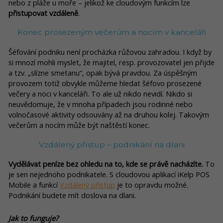
nebo z pláže u moře – jelikož ke cloudovým funkcím lze
přistupovat vzdáleně
.
Konec prosezeným večerům a nocím v kanceláři
Šéfování podniku není procházka růžovou zahradou. I když by
si mnozí mohli myslet, že majitel, resp. provozovatel jen přijde
a tzv. „slízne smetanu“, opak bývá pravdou. Za úspěšným
provozem totiž obvykle můžeme hledat šéfovo prosezené
večery a noci v kanceláři. To ale už nikdo nevidí. Nikdo si
neuvědomuje, že v mnoha případech jsou rodinné nebo
volnočasové aktivity odsouvány až na druhou kolej. Takovým
večerům a nocím může být naštěstí konec.
Vzdálený přístup – podnikání na dlani
Vydělávat peníze bez ohledu na to, kde se právě nacházíte.
To
je sen nejednoho podnikatele. S cloudovou aplikací iKelp POS
Mobile a funkcí
Vzdálený přístup
je to opravdu možné.
Podnikání budete mít doslova na dlani.
Jak to funguje?