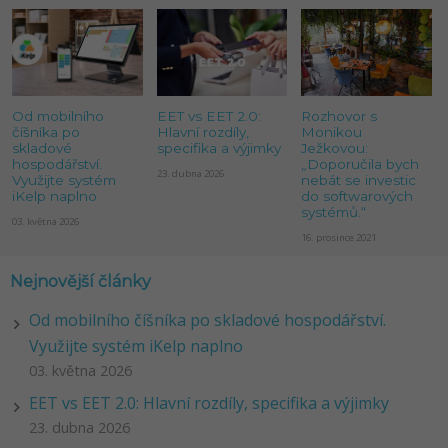
Od mobilního
EET vs EET 2.0:
Rozhovor s
číšníka po
Hlavní rozdíly,
Monikou
skladové
specifika a výjimky
Ježkovou:
hospodářství.
„Doporučila bych
23. dubna 2026
Využijte systém
nebát se investic
iKelp naplno
do softwarových
systémů.“
03. května 2026
16. prosince 2021
Nejnovější články
Od mobilního číšníka po skladové hospodářství.
Využijte systém iKelp naplno
03. května 2026
EET vs EET 2.0: Hlavní rozdíly, specifika a výjimky
23. dubna 2026