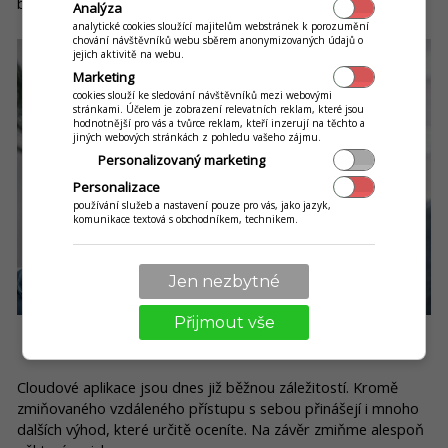
byste museli být fyzicky přítomni v podniku.
Analýza
analytické cookies sloužící majitelům webstránek k porozumění
chování návštěvníků webu sběrem anonymizovaných údajů o
jejich aktivitě na webu.
Marketing
cookies slouží ke sledování návštěvníků mezi webovými
stránkami. Účelem je zobrazení relevatních reklam, které jsou
hodnotnější pro vás a tvůrce reklam, kteří inzerují na těchto a
jiných webových stránkách z pohledu vašeho zájmu.
Personalizovaný marketing
Personalizace
používání služeb a nastavení pouze pro vás, jako jazyk,
komunikace textová s obchodníkem, technikem.
Jen nezbytné
Přijmout vše
Několik benefitů cloudových aplikací na závěr
Cloudové aplikace jsou dnes již běžnou záležitostí. Kromě
zmiňovaného vzdáleného přístupu s sebou přinášejí i mnoho
dalších výhod, které určitě oceníte. Na závěr zmiňme alespoň