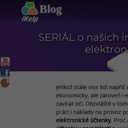
Blog
SERIÁL o našich i
elektron
Jelikož stále více lidí např
ekonomicky, ale zároveň i 
zavírat oči. Obzvláště v to
práci i náklady na provoz p
elektronické účtenky
. Proč