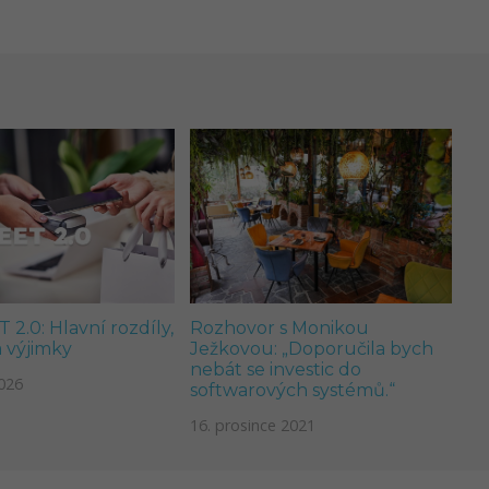
 2.0: Hlavní rozdíly,
Rozhovor s Monikou
a výjimky
Ježkovou: „Doporučila bych
nebát se investic do
026
softwarových systémů.“
16. prosince 2021