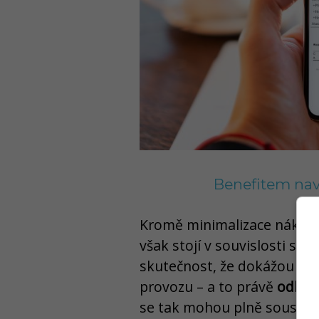
Benefitem naví
Kromě minimalizace nákladů
však stojí v souvislosti s 
skutečnost, že dokážou zry
provozu – a to právě
odbou
se tak mohou plně soustřed