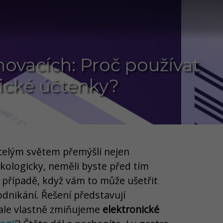
novacích: Proč používat
ické účtenky?
íč celým světem přemýšlí nejen
ekologicky, neměli byste před tím
m případě, když vám to může ušetřit
odnikání. Řešení představují
 ale vlastně zmiňujeme
elektronické