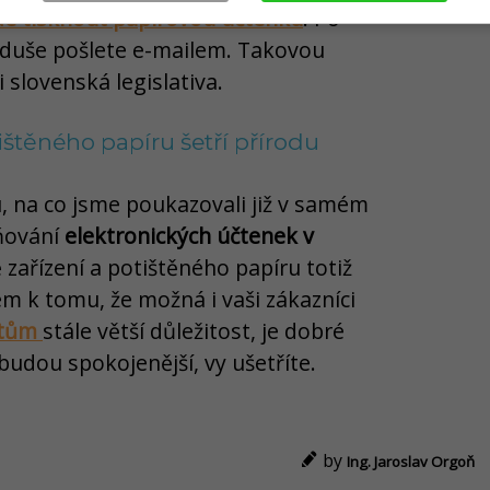
é tisknout papírovou účtenku
. Po
oduše pošlete e-mailem. Takovou
 slovenská legislativa.
ištěného papíru šetří přírodu
 na co jsme poukazovali již v samém
ňování
elektronických účtenek v
 zařízení a potištěného papíru totiž
dem k tomu, že možná i vaši zákazníci
atům
stále větší důležitost, je dobré
i budou spokojenější, vy ušetříte.
by
Ing. Jaroslav Orgoň