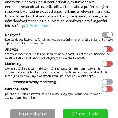
anonymní sledování používání jednotlivých funkcionalit.
mným projevem.
Perzonalizovat obsah na základě vaší interakci a preferovaných
nastavení. Marketing zlepšit cílenou reklamu a relevantní pro vás.
Údaje tak mohou být anonymně sdíleny mezi naše partnery, kteří
nám dodávají technologické vybavení a software pro fungování
této stránky.
Bližší informace
Nezbytné
jsou cookie bez kterých by funkčnost této web stránky nemohla být zajištěna. Navigace
a přístup k zákaznické části webu.
Analýza
analytické cookies sloužící majitelům webstránek k porozumění chování návštěvníků
webu sběrem anonymizovaných údajů o jejich aktivitě na webu.
Marketing
cookies slouží ke sledování návštěvníků mezi webovými stránkami. Účelem je
zobrazení relevatních reklam, které jsou hodnotnější pro vás a tvůrce reklam, kteří
inzerují na těchto a jiných webových stránkách z pohledu vašeho zájmu.
Personalizovaný marketing
Personalizace
používání služeb a nastavení pouze pro vás, jako jazyk, komunikace textová s
obchodníkem, technikem.
é účtenky říká legislativa?
ké účtenky do vašeho
moderního
Jen nezbytné
Přijmout vše