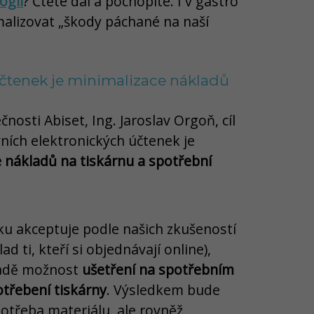
ogií
? Čtěte dál a pochopíte. I v gastro
alizovat „škody páchané na naší
účtenek je minimalizace nákladů
ečnosti Abiset, Ing. Jaroslav Orgoň, cíl
ních elektronických účtenek je
 nákladů na tiskárnu a spotřební
nku akceptuje podle našich zkušeností
ad ti, kteří si objednávají online),
padě možnost
ušetření na spotřebním
otřebení tiskárny
. Výsledkem bude
otřeba materiálu, ale rovněž