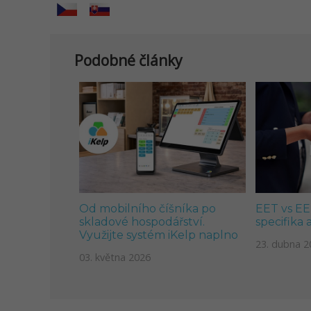
Podobné články
Od mobilního číšníka po
EET vs EET
skladové hospodářství.
specifika 
Využijte systém iKelp naplno
23. dubna 2
03. května 2026