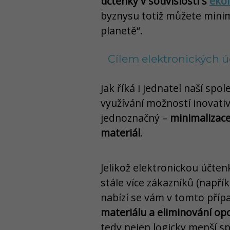
účtenky v souvislosti s
ekol
byznysu totiž můžete minim
planetě“.
Cílem elektronických 
Jak říká i jednatel naší spol
využívání možností inovativ
jednoznačný –
minimalizace
materiál
.
Jelikož elektronickou účte
stále více zákazníků (napříkl
nabízí se vám v tomto pří
materiálu a eliminování op
tedy nejen logicky menší sp