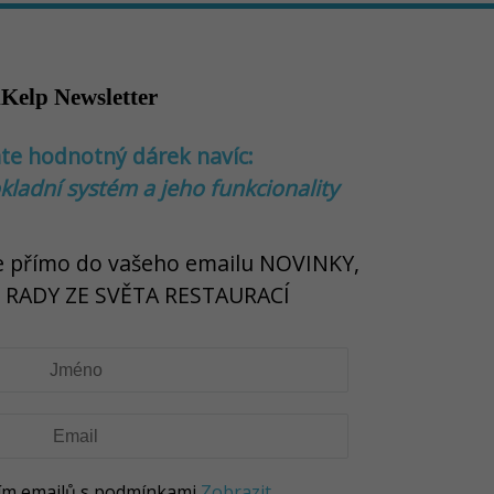
iKelp Newsletter
áte hodnotný dárek navíc:
okladní systém a jeho funkcionality
e přímo do vašeho emailu NOVINKY,
, RADY ZE SVĚTA RESTAURACÍ
ním emailů s podmínkami
Zobrazit