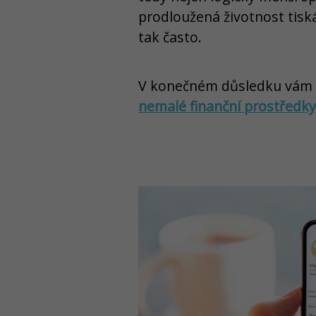
prodloužená životnost tisk
tak často.
V konečném důsledku vám
nemalé finanční prostředky