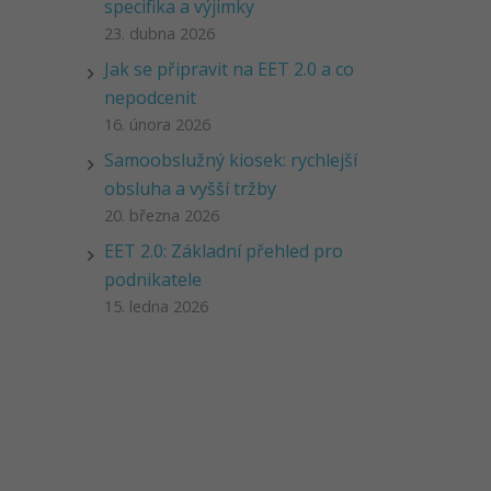
specifika a výjimky
23. dubna 2026
Jak se připravit na EET 2.0 a co
nepodcenit
16. února 2026
Samoobslužný kiosek: rychlejší
obsluha a vyšší tržby
20. března 2026
EET 2.0: Základní přehled pro
podnikatele
15. ledna 2026