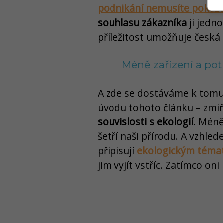
podnikání nemusíte pokažd
souhlasu zákazníka
ji jedn
příležitost umožňuje česká i
Méně zařízení a pot
A zde se dostáváme k tomu,
úvodu tohoto článku – zmi
souvislosti s ekologií
. Méně
šetří naši přírodu. A vzhle
připisují
ekologickým tém
jim vyjít vstříc. Zatímco on