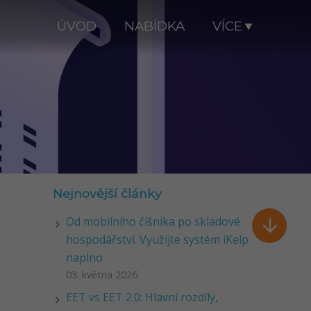
ÚVOD
NABÍDKA
VÍCE
Nejnovější články
Od mobilního číšníka po skladové

hospodářství. Využijte systém iKelp
naplno
03. května 2026
EET vs EET 2.0: Hlavní rozdíly,