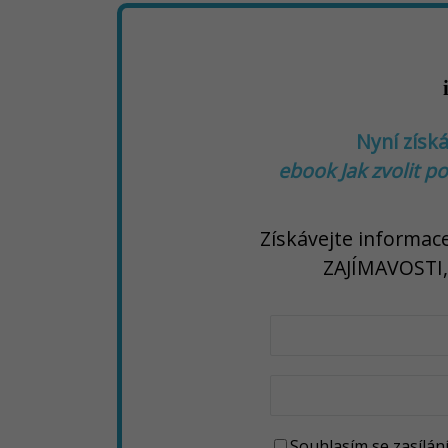
Nyní získ
ebook
Jak zvolit p
Získávejte informac
ZAJÍMAVOSTI
Souhlasím se zasílá