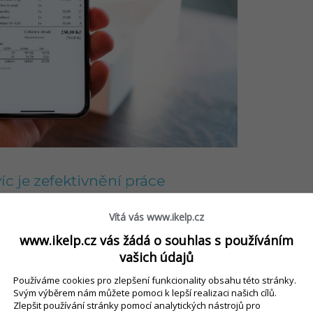
c je zefektivnění práce
Vítá vás www.ikelp.cz
 na tiskárnu a spotřební materiál
elektronickými účtenkami za zmínku i
www.ikelp.cz vás žádá o souhlas s používáním
vašich údajů
chlovat a zefektivňovat chod vašeho
ráním „papírování“
. Číšníci i poslíčci
Používáme cookies pro zlepšení funkcionality obsahu této stránky.
Svým výběrem nám můžete pomoci k lepší realizaci našich cílů.
it na obsluhu, resp.
donášku
, a
Zlepšit používání stránky pomocí analytických nástrojů pro