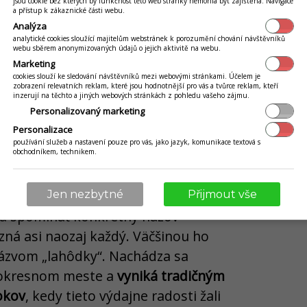
jsou cookie bez kterých by funkčnost této web stránky nemohla být zajištěna. Navigace
a přístup k zákaznické části webu.
Analýza
analytické cookies sloužící majitelům webstránek k porozumění chování návštěvníků
webu sběrem anonymizovaných údajů o jejich aktivitě na webu.
Marketing
cookies slouží ke sledování návštěvníků mezi webovými stránkami. Účelem je
zobrazení relevatních reklam, které jsou hodnotnější pro vás a tvůrce reklam, kteří
inzerují na těchto a jiných webových stránkách z pohledu vašeho zájmu.
Personalizovaný marketing
Personalizace
používání služeb a nastavení pouze pro vás, jako jazyk, komunikace textová s
obchodníkem, technikem.
Lahôdky
Jen nezbytné
Přijmout vše
ba spomínať konkrétny názov
ná asi naozaj každý. Väčšinou ho
zvom „lahôdky“. Nachádza sa
okresnom meste a
vyniká tradičným
okov
, kedy tieto výdajne radosti žali