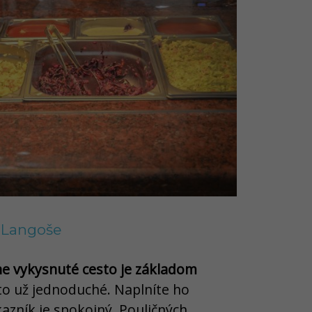
Langoše
itne vykysnuté cesto je základom
 to už jednoduché. Naplníte ho
azník je spokojný. Pouličných