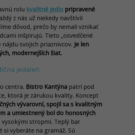
avnú rolu
kvalitné jedlo
pripravené
ždý z nás už niekedy navštívil
íme dôvod, prečo by nemali vznikať
odcami inšpirujú. Tieto „osvedčené
e nájdu svojich priaznivcov.
Je len
ých, modernejších šiat.
dičná jedáleň
o centra.
Bistro Kantýna
patrí pod
, ktorá je zárukou kvality. Koncept
ičných vývarovní, spojil sa s kvalitným
m a umiestnený bol do honosných
 vysokými stropmi. Teplý bar
é si vyberáte na gramáž. Sú