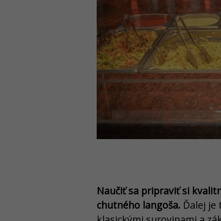
Naučiť sa pripraviť si kval
chutného langoša.
Ďalej je
klasickými surovinami a zák