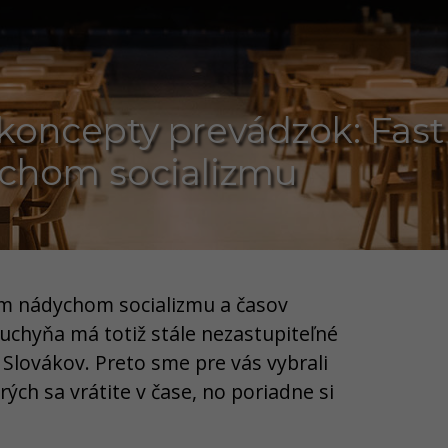
 koncepty prevádzok: Fast
ychom socializmu
m nádychom socializmu a časov
uchyňa má totiž stále nezastupiteľné
Slovákov. Preto sme pre vás vybrali
orých sa vrátite v čase, no poriadne si