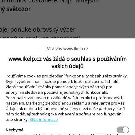
ých druhov dostanete. Najznámejším
ý světozor
.
vojej ponuke obrovský výber
é ponúka spolu so zákuskami.
nút, aby sa dostali na rad.
My
Vítá vás www.ikelp.cz
čo položiť na vrch pečiva, je
www.ikelp.cz vás žádá o souhlas s používáním
ako k chutiam pristúpite.
vašich údajů
Používáme cookies pro zlepšení funkcionality obsahu této stránky.
Svým výběrem nám můžete pomoci k lepší realizaci našich cílů.
Zlepšit používání stránky pomocí analytických nástrojů pro
anonymní sledování používání jednotlivých funkcionalit.
Perzonalizovat obsah na základě vaší interakci a preferovaných
nastavení. Marketing zlepšit cílenou reklamu a relevantní pro vás.
Údaje tak mohou být anonymně sdíleny mezi naše partnery, kteří
nám dodávají technologické vybavení a software pro fungování
této stránky.
Bližší informace
Nezbytné