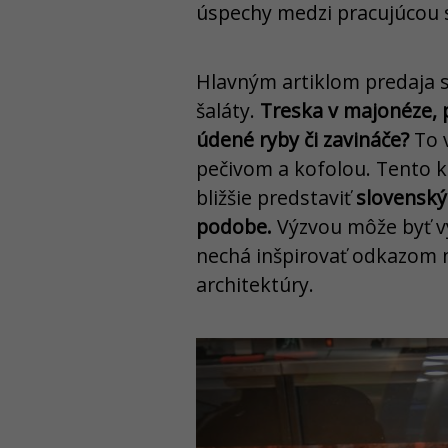
úspechy medzi pracujúcou s
Hlavným artiklom predaja 
šaláty.
Treska v majonéze, p
údené ryby či zavináče?
To 
pečivom a kofolou. Tento 
bližšie predstaviť
slovenský 
podobe.
Výzvou môže byť vy
nechá inšpirovať odkazom 
architektúry.