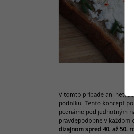
V tomto prípade ani netre
podniku. Tento koncept poz
poznáme pod jednotným ná
pravdepodobne v každom 
dizajnom spred 40. až 50. r