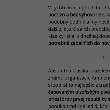
V týchto konceptoch hrá hl
poctivo a bez výhovoriek.
Ka
podobný podnik a my nevid
ďalšie, ktoré sa ich predch
klasiky“ si aj v dnešnej dob
potrebné zabaliť ich do nov
Tra
Absolútna klasika pražskéh
známu organizáciu Ambiente
si zobral
to najlepšie z trad
čapovaným plzeňským pivo
priestorov prvej republiky
s
ponúka tradičné jedlá, ktor