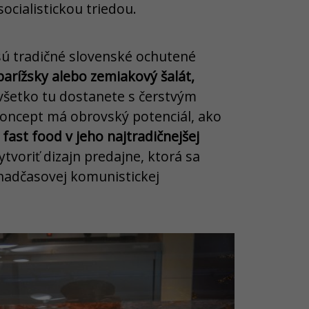
ocialistickou triedou.
sú tradičné slovenské ochutené
arížsky alebo zemiakový šalát,
všetko tu dostanete s čerstvým
koncept má obrovský potenciál, ako
fast food v jeho najtradičnejšej
tvoriť dizajn predajne, ktorá sa
nadčasovej komunistickej