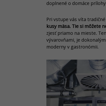
doplnené o domáce prílohy,
Pri vstupe vás víta tradičn
kusy mäsa. Tie si môžete n
zjesť priamo na mieste. Te
vývarovňami, je dokonalým 
moderny v gastronómii.