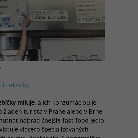
z
Chlebíčky
bíčky miluje
, a ich konzumáciou je
 žiaden turista v Prahe alebo v Brne
utnať najtradičnejšie fast food jedlo
xistuje viacero špecializovaných