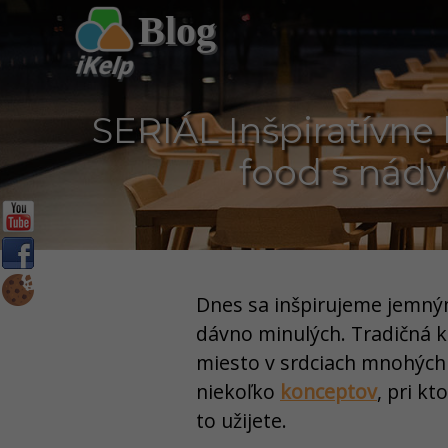
Blog
SERIÁL Inšpiratívne
food s nád
Dnes sa inšpirujeme jemný
dávno minulých. Tradičná k
miesto v srdciach mnohých 
niekoľko
konceptov
, pri kt
to užijete.