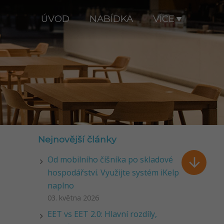
ÚVOD
NABÍDKA
VÍCE
Nejnovější články
Od mobilního číšníka po skladové

hospodářství. Využijte systém iKelp
naplno
03. května 2026
EET vs EET 2.0: Hlavní rozdíly,