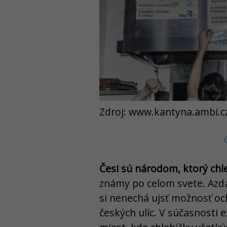
Zdroj: www.kantyna.ambi.c
Česi sú národom, ktorý chle
známy po celom svete. Azda
si nenechá ujsť možnosť och
českých ulíc. V súčasnosti e