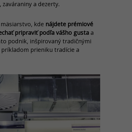
 zaváraniny a dezerty.
é mäsiarstvo, kde
nájdete prémiové
echať pripraviť podľa vášho gusta
a
nto podnik, inšpirovaný tradičnými
príkladom prieniku tradície a