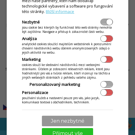
mezi naše partnery, kteří nám dodávají
čím dál těžší.
technologické vybavení a software pro fungování
této stránky.
Bližší informace
Velký důraz jako výrobce klademe na funkce aplikace, kdy do
Nezbytné
procesu prodeje zapojujeme i zákazníka. Zákazník restaurace
jsou cookie bez kterých by funkčnost této web stránky nemohla
nebo kavárny má dnes sebou běžně telefon, ve kterém má
být zajištěna. Navigace a přístup k zákaznické části webu.
internet (až 70% vašich zákazníků, jak hovoří statistiky našich
Analýza
mobilních operátorů) a pomocí něj se dělí o své zážitky s
analytické cookies sloužící majitelům webstránek k porozumění
chování návštěvníků webu sběrem anonymizovaných údajů o
celým světem. Toto nám dává možnosti, které byly doposud
jejich aktivitě na webu.
těžce realizovatelné, přivolání číšníka, aktuální nabídka
Marketing
jídelního lístku s fotografiemi. Blíže zde na naší produktové
cookies slouží ke sledování návštěvníků mezi webovými
stránce (
Inteligentní stůl
). Náklady jsou tak pomocí QR kódů,
stránkami. Účelem je zobrazení relevatních reklam, které jsou
hodnotnější pro vás a tvůrce reklam, kteří inzerují na těchto a
NFC tagů srazeny na minimum.
jiných webových stránkách z pohledu vašeho zájmu.
Personalizovaný marketing
Personalizace
by
Rudolf Tellár
používání služeb a nastavení pouze pro vás, jako jazyk,
komunikace textová s obchodníkem, technikem.
Jen nezbytné
Přijmout vše