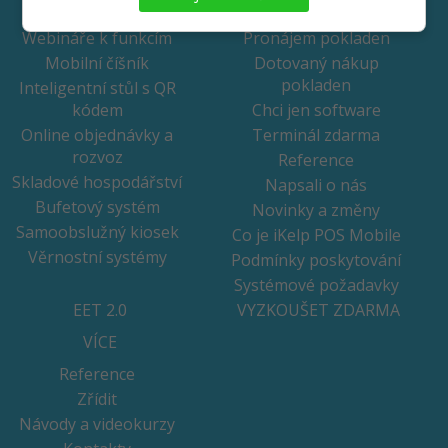
FUNKCE
CENÍK
Webináře k funkcím
Pronájem pokladen
Mobilní číšník
Dotovaný nákup
pokladen
Inteligentní stůl s QR
kódem
Chci jen software
Online objednávky a
Terminál zdarma
rozvoz
Reference
Skladové hospodářství
Napsali o nás
Bufetový systém
Novinky a změny
Samoobslužný kiosek
Co je iKelp POS Mobile
Věrnostní systémy
Podmínky poskytování
Systémové požadavky
EET 2.0
VYZKOUŠET ZDARMA
VÍCE
Reference
Zřídit
Návody a videokurzy