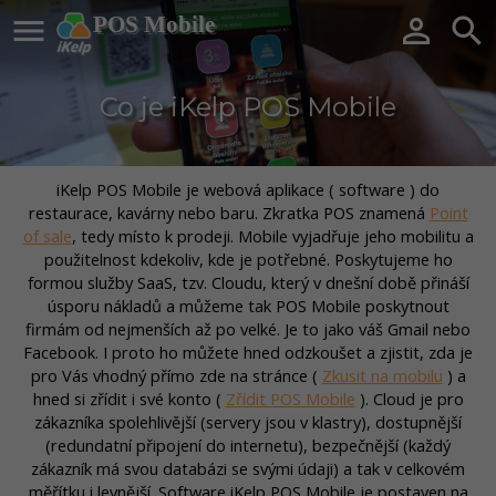

POS Mobile


Co je iKelp POS Mobile
iKelp POS Mobile je webová aplikace ( software ) do
restaurace, kavárny nebo baru. Zkratka POS znamená
Point
of sale
, tedy místo k prodeji. Mobile vyjadřuje jeho mobilitu a
použitelnost kdekoliv, kde je potřebné. Poskytujeme ho
formou služby SaaS, tzv. Cloudu, který v dnešní době přináší
úsporu nákladů a můžeme tak POS Mobile poskytnout
firmám od nejmenších až po velké. Je to jako váš Gmail nebo
Facebook. I proto ho můžete hned odzkoušet a zjistit, zda je
pro Vás vhodný přímo zde na stránce (
Zkusit na mobilu
) a
hned si zřídit i své konto (
Zřídit POS Mobile
). Cloud je pro
zákazníka spolehlivější (servery jsou v klastry), dostupnější
(redundatní připojení do internetu), bezpečnější (každý
zákazník má svou databázi se svými údaji) a tak v celkovém
měřítku i levnější. Software iKelp POS Mobile je postaven na