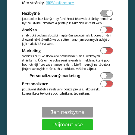
této stránky.
Bližší informace
Nezbytné
jsou cookie bez kterých by funkčnost této web stránky nemohla
být zajištěna. Navigace a přístup k zákaznické části webu.
Analýza
analytické cookies sloužící majitelům webstránek k porozumění
chování návštěvníků webu sběrem anonymizovaných údajů o
jejich aktivitě na webu.
Jak si udržet zákazníky? >
Marketing
cookies slouží ke sledování návštěvníků mezi webovými
stránkami. Účelem je zobrazení relevatních reklam, které jsou
hodnotnější pro vás a tvůrce reklam, kteří inzerují na těchto a
jiných webových stránkách z pohledu vašeho zájmu.
Personalizovaný marketing
Personalizace
používání služeb a nastavení pouze pro vás, jako jazyk,
komunikace textová s obchodníkem, technikem.
Jen nezbytné
Přijmout vše
Věrnostní program je víc než kartička >