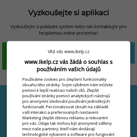
Vyzkoušejte si aplikaci
Vyzkoušejte si pokladní systém nebo nás kontaktujte pro
bezplatnou online prezentaci
ONLINE PREZENTACE
Vítá vás www.ikelp.cz
CHCI ZKUSIT
ZDARMA
ZDARMA
www.ikelp.cz vás žádá o souhlas s
používáním vašich údajů
Používáme cookies pro zlepšení funkcionality
obsahu této stránky. Svým výběrem nám můžete
pomoci k lepší realizaci našich cílů. Zlepšit
používání stránky pomocí analytických nástrojů
Prečítajte si viac v našom blogu
pro anonymní sledování používání jednotlivých
funkcionalit. Perzonalizovat obsah na základě
vaší interakci a preferovaných nastavení.
Marketing zlepšit cílenou reklamu a relevantní
pro vás. Údaje tak mohou být anonymně sdíleny
mezi naše partnery, kteří nám dodávají
technologické vybavení a software pro fungování