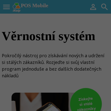

POS Mobile


Věrnostní systém
Pokročilý nástroj pro získávání nových a udržení
si stálých zákazník
ů
. Rozjeďte si svůj vlastní
program jednoduše a bez dalších dodatečných
nákladů