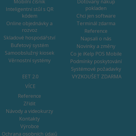
Mobilní číšník
Dotovaný nákup
pokladen
Inteligentní stůl s QR
kódem
Chci jen software
Online objednávky a
Terminál zdarma
rozvoz
Reference
Skladové hospodářství
Napsali o nás
Bufetový systém
Novinky a změny
Samoobslužný kiosek
Co je iKelp POS Mobile
Věrnostní systémy
Podmínky poskytování
Systémové požadavky
EET 2.0
VYZKOUŠET ZDARMA
VÍCE
Reference
Zřídit
Návody a videokurzy
Kontakty
Výrobce
Ochrana osobních údajů