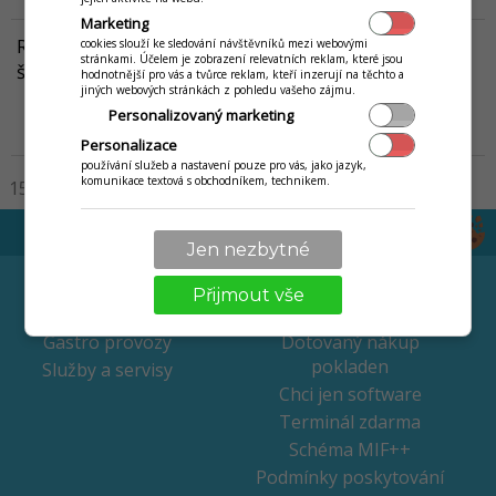
Marketing
Rozhovor s Petrem Kalinou: „Kitchen Display System
cookies slouží ke sledování návštěvníků mezi webovými
stránkami. Účelem je zobrazení relevatních reklam, které jsou
šetří spoustu času“
hodnotnější pro vás a tvůrce reklam, kteří inzerují na těchto a
jiných webových stránkách z pohledu vašeho zájmu.
Peter Kalina, majitel tří gastro provozoven v Bratislavě, se s námi
podělil o cenné zkušenosti a postřehy z jejich řízení zejména po
Personalizovaný marketing
technické stránce.
Víc...
Personalizace
používání služeb a nastavení pouze pro vás, jako jazyk,
komunikace textová s obchodníkem, technikem.
15
30
50
100
200
Jen nezbytné
ODVĚTVÍ
CENÍK
Přijmout vše
Maloobchod / retail
Pronájem pokladen
Gastro provozy
Dotovaný nákup
pokladen
Služby a servisy
Chci jen software
Terminál zdarma
Schéma MIF++
Podmínky poskytování