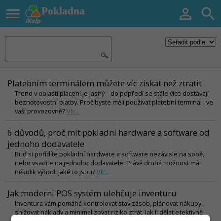

Pokladna


Platebním terminálem můžete víc získat než ztratit
Trend v oblasti placení je jasný – do popředí se stále více dostávají
bezhotovostní platby. Proč byste měli používat platební terminál i ve
vaší provozovně?
Víc...
6 důvodů, proč mít pokladní hardware a software od
jednoho dodavatele
Buď si pořídíte pokladní hardware a software nezávisle na sobě,
nebo vsadíte na jednoho dodavatele. Právě druhá možnost má
několik výhod. Jaké to jsou?
Víc...
Jak moderní POS systém ulehčuje inventuru
Inventura vám pomáhá kontrolovat stav zásob, plánovat nákupy,
snižovat náklady a minimalizovat riziko ztrát. Jak ji dělat efektivně