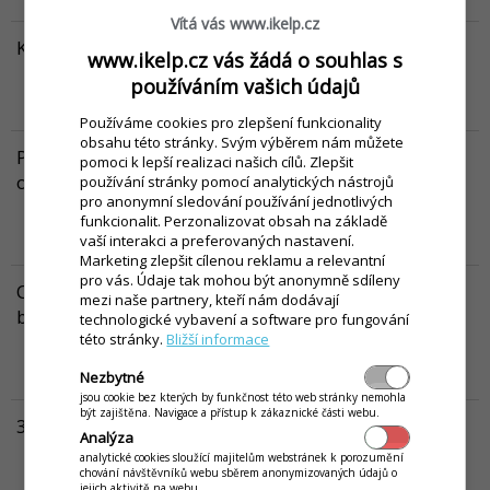
pomoci POS systému?
Víc...
Vítá vás www.ikelp.cz
Který pokladní systém je pro vás ten pravý?
www.ikelp.cz vás žádá o souhlas s
Nezáleží na tom, zda máte salon, obchod, restauraci, nebo jinou
používáním vašich údajů
provozovnu. Poradíme vám, který POS systém bude nejideálnější
právě pro vaše potřeby.
Víc...
Používáme cookies pro zlepšení funkcionality
obsahu této stránky. Svým výběrem nám můžete
Pokladní systém, který můžete spravovat z pohodlí
pomoci k lepší realizaci našich cílů. Zlepšit
obývacího pokoje
používání stránky pomocí analytických nástrojů
pro anonymní sledování používání jednotlivých
Dnešní pokladní systémy dokážou běžet bezpečně a efektivně na
funkcionalit. Perzonalizovat obsah na základě
cloudu, a tak máte přístup k firemním údajům prakticky odkudkoli.
vaší interakci a preferovaných nastavení.
Jaké jsou jejich další plusy?
Víc...
Marketing zlepšit cílenou reklamu a relevantní
pro vás. Údaje tak mohou být anonymně sdíleny
Otevírám provozovnu – jaké hardwarové vybavení
mezi naše partnery, kteří nám dodávají
budu potřebovat?
technologické vybavení a software pro fungování
této stránky.
Bližší informace
Chystáte se podnikat a založit obchod? Přinášíme vám přehled
základního hardwarového vybavení, které by vám v den otevření
Nezbytné
provozovny nemělo chybět.
Víc...
jsou cookie bez kterých by funkčnost této web stránky nemohla
být zajištěna. Navigace a přístup k zákaznické části webu.
3 klíčové funkce pro efektivní řízení vaší provozovny
Analýza
Moderní pokladní systém je základem efektivnosti. Jak je to s jeho
analytické cookies sloužící majitelům webstránek k porozumění
konkrétními funkcemi? Které z nich budou klíčové pro řízení vaší
chování návštěvníků webu sběrem anonymizovaných údajů o
provozovny?
Víc...
jejich aktivitě na webu.