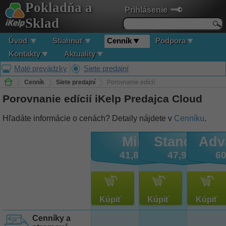
Pokladňa a
Prihlásenie
Sklad
Úvod
Stiahnuť
Cenník
Podpora
Kontakty
Aktuality
Malé prevádzky
Siete predajní
Cenník
Siete predajní
Porovnanie edícií
Porovnanie edícií iKelp Predajca Cloud
Hľadáte informácie o cenách? Detaily nájdete v
Cenníku
.
Mini
Standard
Adv
41,82 €
47,97 €
60
Kúpiť
Kúpiť
Kúpiť
Cenníky a