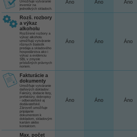
Umožňuje vytváranie
Áno
Áno
Áno
inventúr na
jednotlivých skladoch.
Rozš. rozbory
a výkaz
alkoholu
Rozšírené rozbory a
výkaz alkoholu
umožňujú vytváranie
Áno
Áno
Áno
rôznych štatistík
predaja a skladového
hospodárstva ako i
výkaz a evidenciu
SBL v zmysle
príslušných právnych
noriem.
Fakturácie a
dokumenty
Umožňuje vytváranie
daňových dokladov:
Faktúry, dodacie listy,
prefaktúry, dobropisy
Áno
Áno
Áno
- odberateľské aj
dodávateľské.
Zároveň umožňuje
pripájanie
dokumentom k
dokladom, skladovým
kartám alebo
kontaktom.
Max. počet