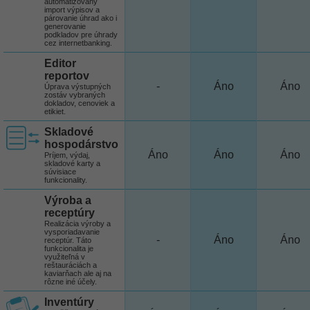
automatizovaný
import výpisov a
párovanie úhrad ako i
generovanie
podkladov pre úhrady
cez internetbanking.
Editor
reportov
-
Áno
Áno
Úprava výstupných
zostáv vybraných
dokladov, cenoviek a
etikiet.
Skladové
hospodárstvo
Áno
Áno
Áno
Príjem, výdaj,
skladové karty a
súvisiace
funkcionality.
Výroba a
receptúry
Realizácia výroby a
vysporiadavanie
-
Áno
Áno
receptúr. Táto
funkcionalita je
využiteľná v
reštauráciách a
kaviarňach ale aj na
rôzne iné účely.
Inventúry