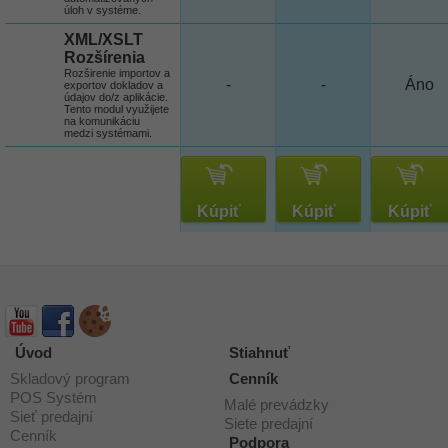
úloh v systéme.
XML/XSLT
Rozšírenia
Rozširenie importov a
-
-
Áno
exportov dokladov a
údajov do/z aplikácie.
Tento modul využijete
na komunikáciu
medzi systémami.
Kúpiť
Kúpiť
Kúpiť
Úvod
Stiahnuť
Skladový program
Cenník
POS Systém
Malé prevádzky
Sieť predajní
Siete predajní
Cenník
Podpora