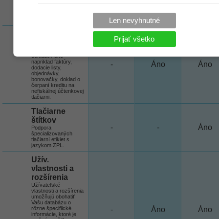
tlač dokladov a
potvrdení, ktoré sa
používajú v rámci
servisnej agendy.
Len nevyhnutné
Textové
Prijať všetko
výstupy
Tlač rôznych
dokladov ako
napriklad faktúry,
-
Áno
Áno
dodacie listy,
objednávky,
bonovačky, doklad o
čerpaní kreditu na
nefiskálnej účtenkovej
tlačiarni.
Tlačiarne
štítkov
-
-
Áno
Podpora
špecializovaných
tlačiarní etikiet s
jazykom ZPL.
Užív.
vlastnosti a
rozšírenia
Užívateľské
vlastnosti a rozšírenia
umožňujú obohatiť
Vašu databázu o
rôzne špecifiické
-
Áno
Áno
informácie, ktoré je