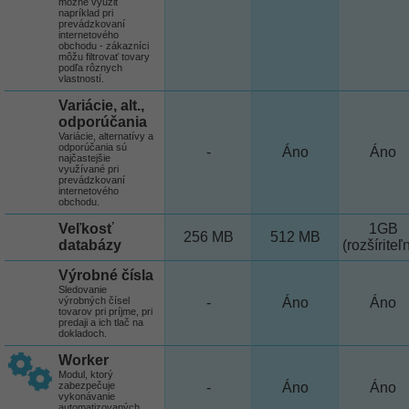
možné využiť
napríklad pri
prevádzkovaní
internetového
obchodu - zákazníci
môžu filtrovať tovary
podľa rôznych
vlastností.
Variácie, alt.,
odporúčania
Variácie, alternatívy a
odporúčania sú
-
Áno
Áno
najčastejšie
využívané pri
prevádzkovaní
internetového
obchodu.
Veľkosť
1GB
256 MB
512 MB
databázy
(rozšíriteľ
Výrobné čísla
Sledovanie
výrobných čísel
-
Áno
Áno
tovarov pri príjme, pri
predaji a ich tlač na
dokladoch.
Worker
Modul, ktorý
zabezpečuje
-
Áno
Áno
vykonávanie
automatizovaných