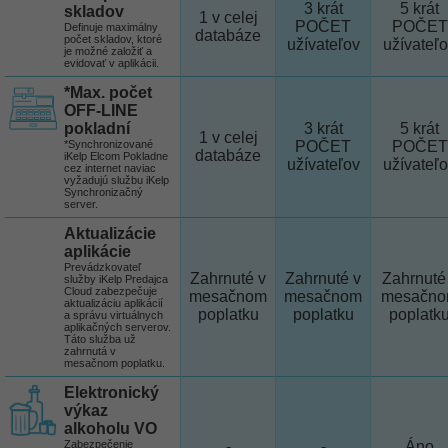
3 krát
5 krát
skladov
1 v celej
POČET
POČET
Definuje maximálny
databáze
počet skladov, ktoré
užívateľov
užívateľ
je možné založiť a
evidovať v aplikácii.
*Max. počet
OFF-LINE
pokladní
3 krát
5 krát
1 v celej
*Synchronizované
POČET
POČET
databáze
iKelp Elcom Pokladne
užívateľov
užívateľ
cez internet naviac
vyžadujú službu iKelp
Synchronizačný
server.
Aktualizácie
aplikácie
Prevádzkovateľ
Zahrnuté v
Zahrnuté v
Zahrnuté
služby iKelp Predajca
Cloud zabezpečuje
mesačnom
mesačnom
mesačn
aktualizáciu aplikácií
poplatku
poplatku
poplatk
a správu virtuálnych
aplikačných serverov.
Táto služba už
zahrnutá v
mesačnom poplatku.
Elektronický
výkaz
alkoholu VO
Zabezpečenie
-
-
Áno