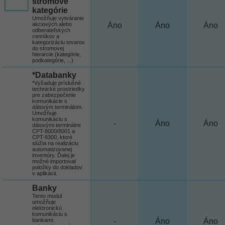
stromové
kategórie
Umožňuje vytváranie
akciových alebo
Áno
Áno
Áno
odberateľských
cenníkov a
kategorizáciu tovarov
do stromovej
hierarcie (kategórie,
podkategórie, ...)
*Databanky
*Vyžaduje príslušné
technické prostriedky
pre zabezpečenie
komunikácie s
dátovým terminálom.
Umožňuje
komunikáciu s
-
Áno
Áno
dátovými terminálmi
CPT-8000/8001 a
CPT-8300, ktoré
slúžia na realizáciu
automatizovanej
inventúry. Ďalej je
možné importovať
položky do dokladov
v aplikácii.
Banky
Tento modul
umožňuje
elektronickú
komunikáciu s
bankami:
-
Áno
Áno