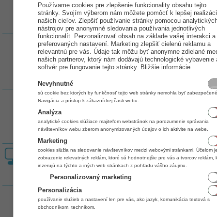
aplikovanie rôznych
Používame cookies pre zlepšenie funkcionality obsahu tejto
motivačných
stránky. Svojím výberom nám môžete pomôcť k lepšej realizáci
nástrojov pre
našich cieľov. Zlepšiť používanie stránky pomocou analytickýc
zvýšenie vernosti a
obratov zákazníkov.
nástrojov pre anonymné sledovania používania jednotlivých
funkcionalít. Perzonalizovať obsah na základe vašej interakci a
Odbyt (CRM)
preferovaných nastavení. Marketing zlepšiť cielenú reklamu a
Odbytové a
relevantnú pre vás. Údaje tak môžu byť anonymne zdielané me
dodávateľské
našich partnerov, ktorý nám dodávajú technologické vybavenie 
doklady: objednávky,
Áno
Áno
Áno
ponuky, zápožicky,
softvér pre fungovanie tejto stránky.
Bližšie informácie
úlohy, cenové dopyty,
dodávateľské
Nevyhnutné
objednávky a ďalšie.
sú cookie bez ktorých by funkčnosť tejto web stránky nemohla byť zabezpečené
ON-LINE
Navigácia a prístup k zákazníckej časti webu.
Predaj
Rozšíriteľné
Rozšíriteľné
Rozšírite
Analýza
Umožňuje priamy
(lic. na
(lic. na
(lic. na
predaj na
analytické cookies slúžiace majiteľom webstránok na porozumenie správania
zariadenie)
zariadenie)
zariadeni
podporované fiskálne
návštevníkov webu zberom anonymizovaných údajov o ich aktivite na webe.
zariadenia rovno z
aplikácie.
Marketing
cookies slúžia na sledovanie návštevníkov medzi webovými stránkami. Účelom j
POS
zobrazenie relevatných reklám, ktoré sú hodnotnejšie pre vás a tvorcov reklám, 
Pokladňa
Áno
Áno
Áno
inzerujú na týchto a iných web stránkach z pohľadu vášho záujmu.
Dotykový predaj v
obchodnom alebo
Personalizovaný marketing
reštauračnom režime.
Personalizácia
Servis
používanie služieb a nastavení len pre vás, ako jazyk, komunikácia textová s
Komplexná agenda
servisných opráv,
obchodníkom, technikom.
sledovanie stavov,
-
Áno
Áno