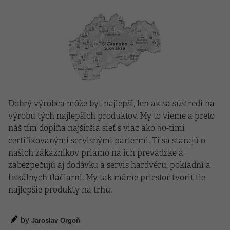
Dobrý výrobca môže byť najlepší, len ak sa sústredí na
výrobu tých najlepších produktov
. My to vieme a preto
náš tím dopĺňa najširšia sieť s viac ako 90-timi
certifikovanými servisnými partermi. Tí sa starajú o
našich zákazníkov priamo na ich prevádzke a
zabezpečujú aj dodávku a servis hardvéru, pokladní a
fiskálnych tlačiarní. My tak máme priestor tvoriť tie
najlepšie produkty na trhu.
by
Jaroslav Orgoň