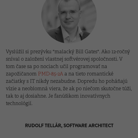
Vyslúžil si prezývku "malacký Bill Gates". Ako 12-ročný
sníval o založení vlastnej softvérovej spoločnosti. V
tom čase sa po nociach učil programovať na
zapožičanom
PMD-85-2A
a na tieto romantické
začiatky s IT nikdy nezabudne. Dopredu ho poháňajú
vízie a neoblomná viera, že ak po niečom skutočne túži,
tak to aj dosiahne. Je fanúšikom inovatívnych
technológií.
RUDOLF TELLÁR, SOFTWARE ARCHITECT