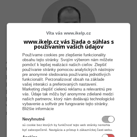
Víta vás www.ikelp.cz
www.ikelp.cz vás žiada o súhlas s
používaním vašich údajov
Používame cookies pre zlepšenie funkcionality
obsahu tejto stránky. Svojím výberom nám môžete
Ak naši zákazníci a obchodní partneri niekoho milujú,
pomôcť k lepšej realizácii našich cieľov. Zlepšiť
tak je to práve on
. Vždy všetko vybaví a naše produkty
používanie stránky pomocou analytických nástrojov
pre anonymné sledovania používania jednotlivých
predáva len ak je presvedčený, že budú pre užívateľa
funkcionalít. Perzonalizovať obsah na základe
prínosom. To vysvetľuje, prečo má najvyššiu úspešnosť
vašej interakci a preferovaných nastavení.
Marketing zlepšiť cielenú reklamu a relevantnú pre
predaja. Náš tím obohacuje o schopnosť vcítiť sa a
vás. Údaje tak môžu byť anonymne zdielané medzi
porozumieť potrebám zákazníkov. Vo voľnom čase sa
našich partnerov, ktorý nám dodávajú technologické
vybavenie a softvér pre fungovanie tejto stránky.
venuje športu, zdravému životnému štýlu a osobnému
Bližšie informácie
rozvoju.
Nevyhnutné
sú cookie bez ktorých by funkčnosť tejto web stránky nemohla
byť zabezpečené. Navigácia a prístup k zákazníckej časti webu.
LUKÁŠ KRAJČÍR, TECHNICKÁ PODPORA