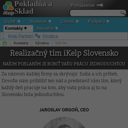
Pokladňa a
Prihlásenie
Sklad
Úvod
Stiahnuť
Cenník
Podpora
Kontakty
Aktuality
iKelp Partneri
Výrobca
Kontakty
Výrobca
Náš tím
Realizačný tím iKelp Slovensko
NAŠIM POSLANÍM JE ROBIŤ VAŠU PRÁCU JEDNODUCHŠOU
Za názvom každej firmy sa skrývajú ľudia a ich príbeh.
Dovoľte nám priblížiť ten náš a predstaviť vám tím, ktorý
každý deň pracuje na tom, aby vaša práca aj tu na
Slovensku bola jednoduchšou.
JAROSLAV ORGOŇ, CEO