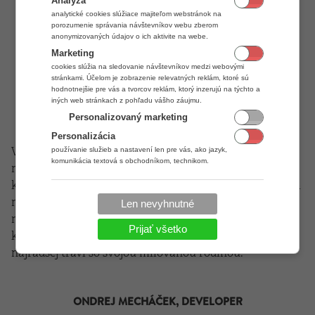
Analýza
analytické cookies slúžiace majiteľom webstránok na
porozumenie správania návštevníkov webu zberom
anonymizovaných údajov o ich aktivite na webe.
Marketing
cookies slúžia na sledovanie návštevníkov medzi webovými
stránkami. Účelom je zobrazenie relevatných reklám, ktoré sú
hodnotnejšie pre vás a tvorcov reklám, ktorý inzerujú na týchto a
iných web stránkach z pohľadu vášho záujmu.
Personalizovaný marketing
Personalizácia
používanie služieb a nastavení len pre vás, ako jazyk,
Vie o každom probléme, na ktorý užívatelia kedy
komunikácia textová s obchodníkom, technikom.
narazili. Svoje dlhoročné skúsenosti zúročuje pri tvorbe
kvalitných návodov. Pozná prekážky, na ktoré užívatelia
narážajú, ale aj spôsoby, ako ich prekonať. Lukáš do
Len nevyhnutné
nášho tímu prináša istotu, že naši zákazníci môžu
Prijať všetko
kedykoľvek požiadať o pomocnú ruku. Voľný čas
najradšej trávi so svojou milovanou rodinou.
ONDREJ MECHÁČEK, DEVELOPER