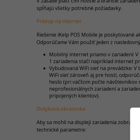
V zásade platí: čím novšie a drahšie zariade
spĺňajú všetky potrebné požiadavky.
Prístup na internet
Riešenie iKelp POS Mobile je poskytované ak
Odporúčame Vám použiť jeden z nasledovnýc
Mobilný internet priamo v zariadení: 
1 zariadenia stačí napríklad internet 
Vybudovaná WiFi sieť na prevádzke: V 
WiFi sieť zároveň aj pre hostí, odpor
heslo (pri väčšom počte návštevníkov 
neprofesionálnych zariadení a zariade
pripojených klientov).
Dotyková obrazovka
Aby sa mohli na displeji zariadenia zobrazi
technické parametre: