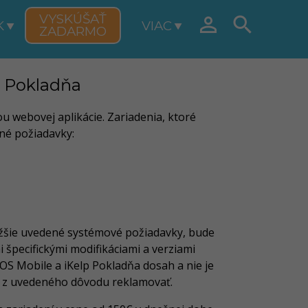
VYSKÚŠAŤ


K
VIAC
ZADARMO
p Pokladňa
 webovej aplikácie. Zariadenia, ktoré
vné požiadavky:
nižšie uvedené systémové požiadavky, bude
špecifickými modifikáciami a verziami
OS Mobile a iKelp Pokladňa dosah a nie je
ju z uvedeného dôvodu reklamovať.