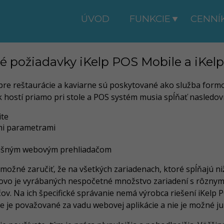
ÚVOD
FUNKCIE
CENNÍ
 požiadavky iKelp POS Mobile a iKel
re reštaurácie a kaviarne sú poskytované ako služba formou
k hostí priamo pri stole a POS systém musia spĺňať nasledo
ite
mi parametrami
lušným webovým prehliadačom
 možné zaručiť, že na všetkých zariadenach, ktoré spĺňajú 
ovo je vyrábaných nespočetné množstvo zariadení s rôznymi 
. Na ich špecifické správanie nemá výrobca riešení iKelp P
ie je považované za vadu webovej aplikácie a nie je možné 