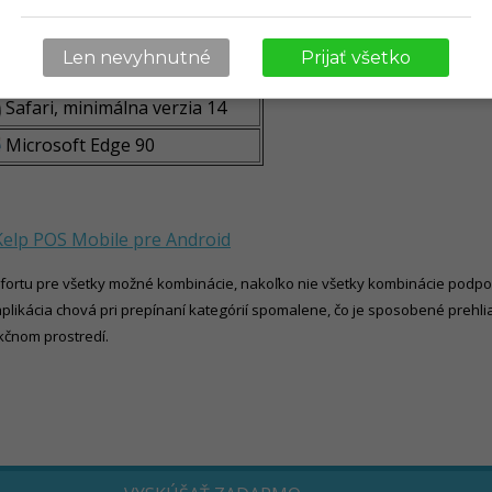
Webový prehliadač
Len nevyhnutné
Prijať všetko
Chrome, minimálna verzia 90.0
Safari, minimálna verzia 14
Microsoft
Edge 90
elp POS Mobile pre Android
ortu pre všetky možné kombinácie, nakoľko nie všetky kombinácie podporu
plikácia chová pri prepínaní kategórií spomalene, čo je sposobené prehl
čnom prostredí.