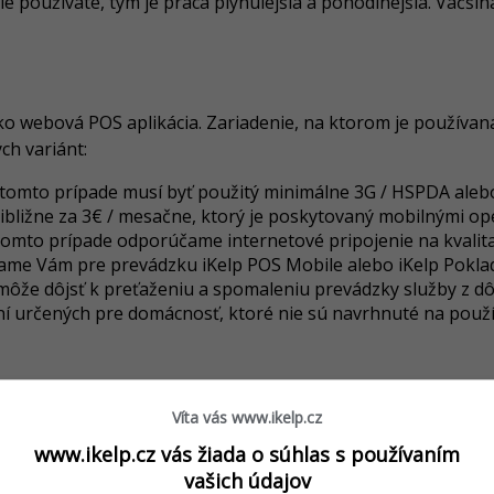
nie používate, tým je práca plynulejšia a pohodlnejšia. Väčši
o webová POS aplikácia. Zariadenie, na ktorom je používaná
h variánt:
V tomto prípade musí byť použitý minimálne 3G / HSPDA ale
približne za 3€ / mesačne, ktorý je poskytovaný mobilnými o
tomto prípade odporúčame internetové pripojenie na kvalitat
účame Vám pre prevádzku iKelp POS Mobile alebo iKelp Poklad
môže dôjsť k preťaženiu a spomaleniu prevádzky služby z d
ní určených pre domácnosť, ktoré nie sú navrhnuté na použí
Víta vás www.ikelp.cz
ť všetky potrebné prvky aplikácie iKelp POS Mobile alebo iK
www.ikelp.cz vás žiada o súhlas s používaním
vašich údajov