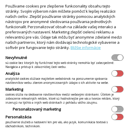
 800
Používame cookies pre zlepšenie funkcionality obsahu tejto
denia:
stránky. Svojím výberom nám môžete pomôcť k lepšej realizácii
360 x 800
našich cieľov. Zlepšiť používanie stránky pomocou analytických
ac: 400 x 1024
nástrojov pre anonymné sledovania používania jednotlivých
funkcionalít. Perzonalizovať obsah na základe vašej interakci a
účame:
preferovaných nastavení. Marketing zlepšiť cielenú reklamu a
relevantnú pre vás. Údaje tak môžu byť anonymne zdielané medzi
našich partnerov, ktorý nám dodávajú technologické vybavenie a
hodlne držalo v ruke (užšie 21:9 je lepšie ako širsie zariaden
softvér pre fungovanie tejto stránky.
Bližšie informácie
rte vhodné puzdro, najlepšie pripevniteľné na opasok
Nevyhnutné
sú cookie bez ktorých by funkčnosť tejto web stránky nemohla byť zabezpečené.
Navigácia a prístup k zákazníckej časti webu.
ené parametre z pohľadu výkonu.
Analýza
analytické cookies slúžiace majiteľom webstránok na porozumenie správania
návštevníkov webu zberom anonymizovaných údajov o ich aktivite na webe.
id:
Marketing
cookies slúžia na sledovanie návštevníkov medzi webovými stránkami. Účelom je
 1,2Ghz a viac
zobrazenie relevatných reklám, ktoré sú hodnotnejšie pre vás a tvorcov reklám, ktorý
inzerujú na týchto a iných web stránkach z pohľadu vášho záujmu.
Personalizovaný marketing
Personalizácia
používanie služieb a nastavení len pre vás, ako jazyk, komunikácia textová s
ý z nasledovných operačných systémov s príslušným prehlia
obchodníkom, technikom.