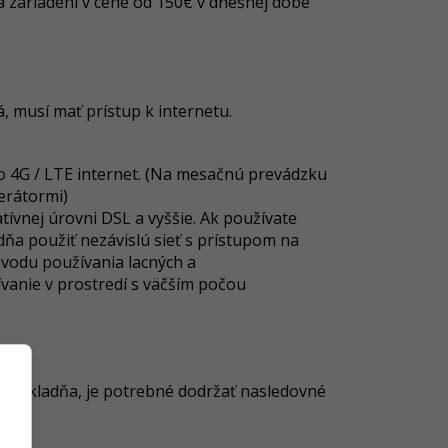
na zariadení v cene od 150€ v dnešnej dobe
, musí mať prístup k internetu.
bo 4G / LTE internet. (Na mesačnú prevádzku
perátormi)
ívnej úrovni DSL a vyššie. Ak používate
ňa použiť nezávislú sieť s prístupom na
ôvodu používania lacných a
vanie v prostredí s väčším počou
elp Pokladňa, je potrebné dodržať nasledovné