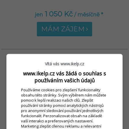
1 050 Kč
jen
/ měsíčně *
MÁM ZÁJEM
Vítá vás www.ikelp.cz
SWAN ALL-IN-ONE 15"
www.ikelp.cz vás žádá o souhlas s
používáním vašich údajů
Používáme cookies pro zlepšení funkcionality
obsahu této stránky. Svým výběrem nám můžete
pomoci k lepší realizaci našich cílů. Zlepšit
používání stránky pomocí analytických nástrojů
pro anonymní sledování používání jednotlivých
funkcionalit. Perzonalizovat obsah na základě
vaší interakci a preferovaných nastavení.
Marketing zlepšit cílenou reklamu a relevantní