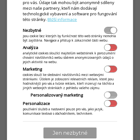
pro vás. Údaje tak mohou být anonymně sdíleny
mezi naše partnery, kteří nám dodávají
technologické vybavení a software pro fungování
této stránky.
Bližší informace
Nezbytné
jsou cookie bez kterých by funkčnost této web stránky nemohla
být zajištěna. Navigace a přístup k zákaznické části webu.
Analýza
Profesionální sestava kombinuje registrační
analytické cookies sloužící majitelům webstránek k porozumění
pokladnu s dotykovým 15 palcovým displejem spolu
chování návštěvníků webu sběrem anonymizovaných údajů o
jejich aktivitě na webu.
s platebním terminálem s tlačítky a eKasa tiskárnou
Marketing
s automatickým ořezem dokadů na praktickém
cookies slouží ke sledování návštěvníků mezi webovými
stabilním stojanu. SKLADOVÉ HOSPODÁŘSTVÍ V
stránkami. Účelem je zobrazení relevatních reklam, které jsou
hodnotnější pro vás a tvůrce reklam, kteří inzerují na těchto a
CENĚ!
jiných webových stránkách z pohledu vašeho zájmu.
ZJISTIT VÍCE >
Personalizovaný marketing
Personalizace
používání služeb a nastavení pouze pro vás, jako jazyk,
1 200 Kč
od
/ měsíčně *
komunikace textová s obchodníkem, technikem.
MÁM ZÁJEM
Jen nezbytné