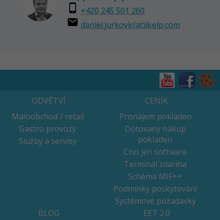
phone_android
+420 245 501 260
email
daniel.jurkovic(at)ikelp.com
ODVĚTVÍ
CENÍK
Maloobchod / retail
Pronájem pokladen
Gastro provozy
Dotovaný nákup
pokladen
Služby a servisy
Chci jen software
Terminál zdarma
Schéma MIF++
Podmínky poskytování
Systémové požadavky
BLOG
EET 2.0