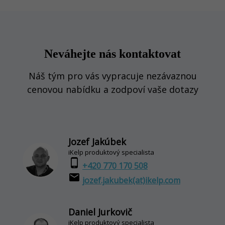
Neváhejte nás kontaktovat
Náš tým pro vás vypracuje nezávaznou
cenovou nabídku a zodpoví vaše dotazy
Jozef Jakúbek
iKelp produktový specialista
phone_android
+420 770 170 508
email
jozef.jakubek(at)ikelp.com
Daniel Jurkovič
iKelp produktový specialista