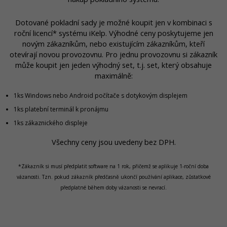
Dotované pokladní sady je možné koupit jen v kombinaci s
roční licencí* systému iKelp. Výhodné ceny poskytujeme jen
novým zákazníkům, nebo existujícím zákazníkům, kteří
otevírají novou provozovnu. Pro jednu provozovnu si zákazník
může koupit jen jeden výhodný set, t.j. set, který obsahuje
maximálně:
1ks Windows nebo Android počítače s dotykovým displejem
1ks platební terminál k pronájmu
1ks zákaznického displeje
Všechny ceny jsou uvedeny bez DPH.
*Zákazník si musí předplatit software na 1 rok, přičemž se aplikuje 1-roční doba
vázanosti. Tzn. pokud zákazník předčasně ukončí používání aplikace, zůstatkové
předplatné během doby vázanosti se nevrací.