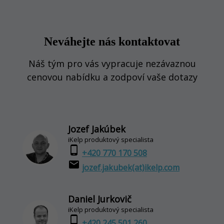
Neváhejte nás kontaktovat
Náš tým pro vás vypracuje nezávaznou
cenovou nabídku a zodpoví vaše dotazy
Jozef Jakúbek
iKelp produktový specialista
phone_android
+420 770 170 508
email
jozef.jakubek(at)ikelp.com
Daniel Jurkovič
iKelp produktový specialista
phone_android
+420 245 501 260