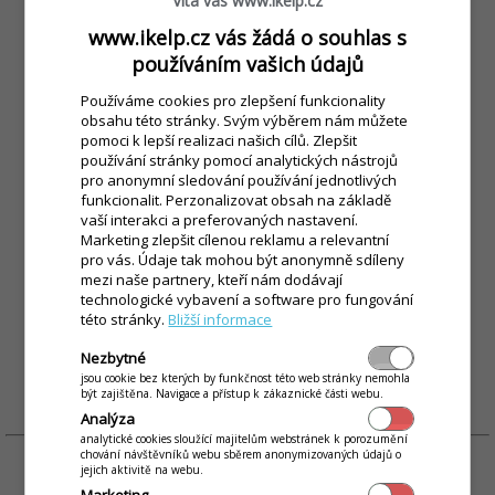
Vítá vás www.ikelp.cz
Tuto kompaktní pokladnu s ergonomicky
www.ikelp.cz vás žádá o souhlas s
nakloněnou 10-palcovou obrazovkou oceníte v
používáním vašich údajů
prostorách, kde je kladen důraz na úsporu místa.
Nabízí i displej pro zákazníky a 80mm tiskárnu s
Používáme cookies pro zlepšení funkcionality
obsahu této stránky. Svým výběrem nám můžete
ořezem účtenky s rychlostí tisku až 250mm za
pomoci k lepší realizaci našich cílů. Zlepšit
sekundu.
používání stránky pomocí analytických nástrojů
ZJISTIT VÍCE >
pro anonymní sledování používání jednotlivých
funkcionalit. Perzonalizovat obsah na základě
vaší interakci a preferovaných nastavení.
Standardní cena:
16 890 Kč
Marketing zlepšit cílenou reklamu a relevantní
pro vás. Údaje tak mohou být anonymně sdíleny
mezi naše partnery, kteří nám dodávají
14 890 Kč
technologické vybavení a software pro fungování
Dotovaná cena:
*
této stránky.
Bližší informace
MÁM ZÁJEM
Nezbytné
jsou cookie bez kterých by funkčnost této web stránky nemohla
být zajištěna. Navigace a přístup k zákaznické části webu.
Analýza
analytické cookies sloužící majitelům webstránek k porozumění
chování návštěvníků webu sběrem anonymizovaných údajů o
jejich aktivitě na webu.