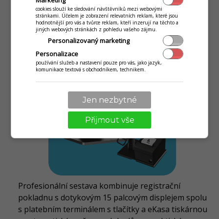
Marketing
SWAN ALL-IN-ONE 15"
cookies slouží ke sledování návštěvníků mezi webovými
stránkami. Účelem je zobrazení relevatních reklam, které jsou
hodnotnější pro vás a tvůrce reklam, kteří inzerují na těchto a
jiných webových stránkách z pohledu vašeho zájmu.
Personalizovaný marketing
Personalizace
používání služeb a nastavení pouze pro vás, jako jazyk,
komunikace textová s obchodníkem, technikem.
Jen nezbytné
Přijmout vše
Profesionální sestava kombinuje registrační
pokladnu s dotykovým 15 palcovým displejem spolu
s platebním terminálem s tlačítky a eKasa tiskárnou