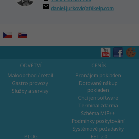
email
daniel.jurkovic(at)ikelp.com
ODVĚTVÍ
CENÍK
Maloobchod / retail
Pronájem pokladen
Gastro provozy
Dotovaný nákup
pokladen
Služby a servisy
Chci jen software
Terminál zdarma
Schéma MIF++
Podmínky poskytování
Systémové požadavky
BLOG
EET 2.0