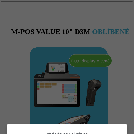
M-POS VALUE 10" D3M
OBLÍBENÉ